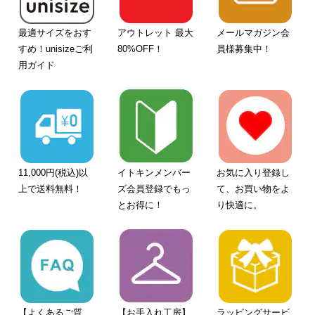
最適サイズをおす
アウトレット 最大
メールマガジン会
すめ！unisizeご利
80%OFF！
員様募集中！
用ガイド
11,000円(税込)以
イトキンメンバー
お気に入り登録し
上で送料無料！
ズ会員登録でもっ
て、お買い物をよ
とお得に！
り快適に。
【よくあるご質
【お手入れ工房】
ラッピングサービ