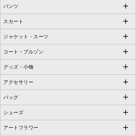
パンツ
カットソー・Tシャツ
すべてのワンピース・ドレス
Jocomomola
スカート
ブラウス・シャツ
ワンピース
すべてのパンツ
TARA JARMON
ジャケット・スーツ
ニット・セーター
ドレス
フルレングスパンツ
すべてのスカート
ZAPA
コート・ブルゾン
カーディガン
チュニック
クロップド・半端丈パンツ
ロング・マキシ丈スカート
すべてのジャケット・スーツ
TONEA
グッズ・小物
アンサンブルセット
ジャンパースカート
ガウチョ・ワイドパンツ
ひざ丈スカート
テーラードジャケット
すべてのコート・ブルゾン
al'aise modulation
アクセサリー
ベスト・ジレ
その他のワンピース・ドレス
ハーフ・ショート丈パンツ
ミモレ丈スカート
ノーカラージャケット
トレンチコート
すべてのグッズ・小物
GEORGES RECH
バッグ
パーカー
サロペット・オールインワン
ショート・ミニ丈スカート
セットアップ
ピーコート
マスク
すべてのアクセサリー
GIANNI LO GIUDICE
シューズ
タンクトップ・キャミソール
その他のパンツ
その他のスカート
セットアップジャケット
ダッフルコート
ストール・マフラー・スヌード
ネックレス
すべてのバッグ
CHRISTIAN AUJARD
アートフラワー
スウェット・ジャージー
セットアップパンツ
チェスターコート
ベルト・サスペンダー
ピアス・イヤリング
トートバッグ
すべてのシューズ
CHRISTIAN AUJARD Lサイズ