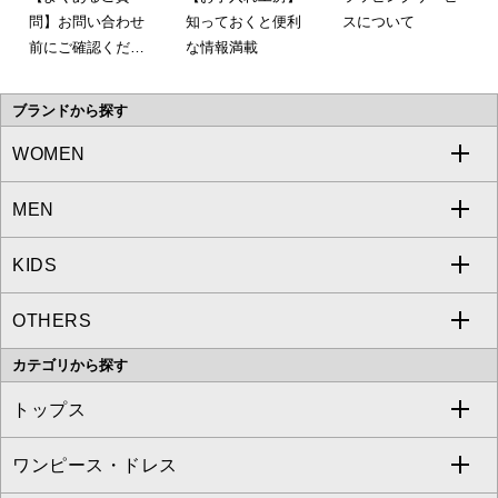
問】お問い合わせ
知っておくと便利
スについて
前にご確認くださ
な情報満載
い。
ブランドから探す
WOMEN
MEN
a.v.v
KIDS
MICHEL KLEIN
a.v.v
OTHERS
MK MICHEL KLEIN
MICHEL KLEIN HOMME
a.v.v
カテゴリから探す
OFUON le MK
MK MICHEL KLEIN HOMME
MK MICHEL KLEIN BAG
トップス
Sybilla
EMILIO ROBBA
ワンピース・ドレス
すべてのトップス
S sybilla
BUYERS SELECT