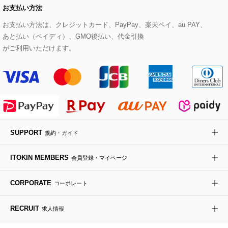
お支払い方法
その他のトップス
セットアップスカート
モッズコート
帽子
ブレスレット・バングル
ショルダーバッグ
パンプス
すべてのアートフラワー
eur3
お支払い方法は、クレジットカード、PayPay、楽天ペイ、au PAY、
あと払い（ペイディ）、GMO後払い、代金引換
セットアップワンピース
ステンカラーコート
ヘアアクセサリー
ブローチ・コサージュ
ボストンバッグ
スニーカー
ローズ
Maison de CINQ
がご利用いただけます。
その他のジャケット・スーツ
ノーカラーコート
財布・名刺入れ・ケース
その他のアクセサリー
クラッチバッグ
ブーツ・ブーティー
オーキッド・胡蝶蘭
MK MICHEL KLEIN BAG
ライダースジャケット
ハンカチ・バンダナ
バックパック・リュック
フラットシューズ
カサブランカ・カラー
HIROKO KOSHINO
デニムジャケット
手袋
ボディバッグ・メッセンジャーバッグ
ローファー
ラナンキュラス
re:edition project 165
SUPPORT
規約・ガイド
ダウンジャケット・コート
チャーム・ストラップ
トラベルバッグ
ドレスシューズ
ポプリアレンジ＆フレグランス
HIROKO BIS
ITOKIN MEMBERS
会員登録・マイページ
その他のコート・ブルゾン
ネクタイ
ビジネスバッグ
サンダル・ミュール
グリーン
HIROKO BIS GRANDE
CORPORATE
コーポレート
ポーチ
その他のバッグ
その他のシューズ
その他のアートフラワー
RECRUIT
求人情報
傘・日傘