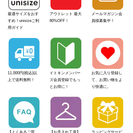
最適サイズをおす
アウトレット 最大
メールマガジン会
すめ！unisizeご利
80%OFF！
員様募集中！
用ガイド
11,000円(税込)以
イトキンメンバー
お気に入り登録し
上で送料無料！
ズ会員登録でもっ
て、お買い物をよ
とお得に！
り快適に。
【よくあるご質
【お手入れ工房】
ラッピングサービ