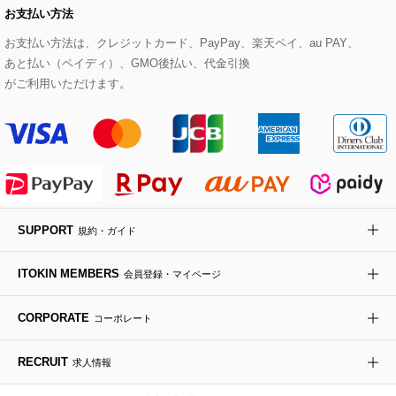
お支払い方法
その他のトップス
セットアップスカート
モッズコート
帽子
ブレスレット・バングル
ショルダーバッグ
パンプス
すべてのアートフラワー
eur3
お支払い方法は、クレジットカード、PayPay、楽天ペイ、au PAY、
あと払い（ペイディ）、GMO後払い、代金引換
セットアップワンピース
ステンカラーコート
ヘアアクセサリー
ブローチ・コサージュ
ボストンバッグ
スニーカー
ローズ
Maison de CINQ
がご利用いただけます。
その他のジャケット・スーツ
ノーカラーコート
財布・名刺入れ・ケース
その他のアクセサリー
クラッチバッグ
ブーツ・ブーティー
オーキッド・胡蝶蘭
MK MICHEL KLEIN BAG
ライダースジャケット
ハンカチ・バンダナ
バックパック・リュック
フラットシューズ
カサブランカ・カラー
HIROKO KOSHINO
デニムジャケット
手袋
ボディバッグ・メッセンジャーバッグ
ローファー
ラナンキュラス
re:edition project 165
SUPPORT
規約・ガイド
ダウンジャケット・コート
チャーム・ストラップ
トラベルバッグ
ドレスシューズ
ポプリアレンジ＆フレグランス
HIROKO BIS
ITOKIN MEMBERS
会員登録・マイページ
その他のコート・ブルゾン
ネクタイ
ビジネスバッグ
サンダル・ミュール
グリーン
HIROKO BIS GRANDE
CORPORATE
コーポレート
ポーチ
その他のバッグ
その他のシューズ
その他のアートフラワー
RECRUIT
求人情報
傘・日傘