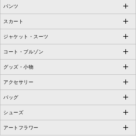
パンツ
カットソー・Tシャツ
すべてのワンピース・ドレス
Jocomomola
スカート
ブラウス・シャツ
ワンピース
すべてのパンツ
TARA JARMON
ジャケット・スーツ
ニット・セーター
ドレス
フルレングスパンツ
すべてのスカート
ZAPA
コート・ブルゾン
カーディガン
チュニック
クロップド・半端丈パンツ
ロング・マキシ丈スカート
すべてのジャケット・スーツ
TONEA
グッズ・小物
アンサンブルセット
ジャンパースカート
ガウチョ・ワイドパンツ
ひざ丈スカート
テーラードジャケット
すべてのコート・ブルゾン
al'aise modulation
アクセサリー
ベスト・ジレ
その他のワンピース・ドレス
ハーフ・ショート丈パンツ
ミモレ丈スカート
ノーカラージャケット
トレンチコート
すべてのグッズ・小物
GEORGES RECH
バッグ
パーカー
サロペット・オールインワン
ショート・ミニ丈スカート
セットアップ
ピーコート
マスク
すべてのアクセサリー
GIANNI LO GIUDICE
シューズ
タンクトップ・キャミソール
その他のパンツ
その他のスカート
セットアップジャケット
ダッフルコート
ストール・マフラー・スヌード
ネックレス
すべてのバッグ
CHRISTIAN AUJARD
アートフラワー
スウェット・ジャージー
セットアップパンツ
チェスターコート
ベルト・サスペンダー
ピアス・イヤリング
トートバッグ
すべてのシューズ
CHRISTIAN AUJARD Lサイズ