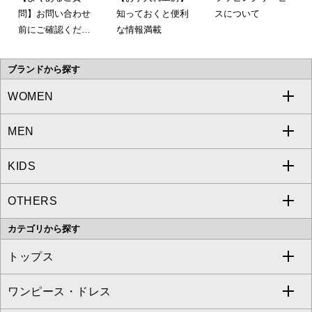
問】お問い合わせ
知っておくと便利
スについて
前にご確認くださ
な情報満載
い。
ブランドから探す
WOMEN
MEN
a.v.v
KIDS
MICHEL KLEIN
a.v.v
OTHERS
MK MICHEL KLEIN
MICHEL KLEIN HOMME
a.v.v
カテゴリから探す
OFUON le MK
MK MICHEL KLEIN HOMME
MK MICHEL KLEIN BAG
トップス
Sybilla
EMILIO ROBBA
ワンピース・ドレス
すべてのトップス
S sybilla
BUYERS SELECT