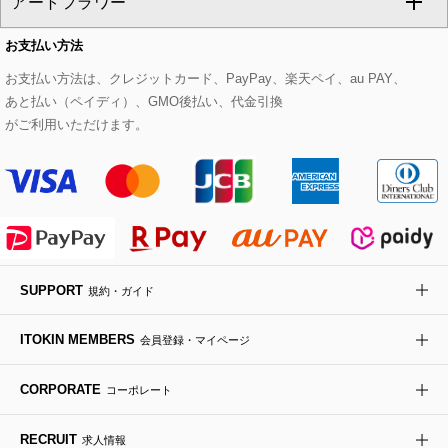
アートフラワー
スウェット・ジャージー
セットアップパンツ
チェスターコート
ベルト・サスペンダー
ピアス・イヤリング
トートバッグ
すべてのシューズ
CHRISTIAN AUJARD Lサイズ
お支払い方法
その他のトップス
セットアップスカート
モッズコート
帽子
ブレスレット・バングル
ショルダーバッグ
パンプス
すべてのアートフラワー
eur3
お支払い方法は、クレジットカード、PayPay、楽天ペイ、au PAY、
あと払い（ペイディ）、GMO後払い、代金引換
セットアップワンピース
ステンカラーコート
ヘアアクセサリー
ブローチ・コサージュ
ボストンバッグ
スニーカー
ローズ
Maison de CINQ
がご利用いただけます。
その他のジャケット・スーツ
ノーカラーコート
財布・名刺入れ・ケース
その他のアクセサリー
クラッチバッグ
ブーツ・ブーティー
オーキッド・胡蝶蘭
MK MICHEL KLEIN BAG
ライダースジャケット
ハンカチ・バンダナ
バックパック・リュック
フラットシューズ
カサブランカ・カラー
HIROKO KOSHINO
デニムジャケット
手袋
ボディバッグ・メッセンジャーバッグ
ローファー
ラナンキュラス
re:edition project 165
SUPPORT
規約・ガイド
ダウンジャケット・コート
チャーム・ストラップ
トラベルバッグ
ドレスシューズ
ポプリアレンジ＆フレグランス
HIROKO BIS
ITOKIN MEMBERS
会員登録・マイページ
その他のコート・ブルゾン
ネクタイ
ビジネスバッグ
サンダル・ミュール
グリーン
HIROKO BIS GRANDE
CORPORATE
コーポレート
ポーチ
その他のバッグ
その他のシューズ
その他のアートフラワー
RECRUIT
求人情報