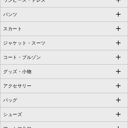
ワンピース・ドレス
すべてのトップス
S sybilla
BUYERS SELECT
パンツ
カットソー・Tシャツ
すべてのワンピース・ドレス
Jocomomola
スカート
ブラウス・シャツ
ワンピース
すべてのパンツ
TARA JARMON
ジャケット・スーツ
ニット・セーター
ドレス
フルレングスパンツ
すべてのスカート
ZAPA
コート・ブルゾン
カーディガン
チュニック
クロップド・半端丈パンツ
ロング・マキシ丈スカート
すべてのジャケット・スーツ
TONEA
グッズ・小物
アンサンブルセット
ジャンパースカート
ガウチョ・ワイドパンツ
ひざ丈スカート
テーラードジャケット
すべてのコート・ブルゾン
al'aise modulation
アクセサリー
ベスト・ジレ
その他のワンピース・ドレス
ハーフ・ショート丈パンツ
ミモレ丈スカート
ノーカラージャケット
トレンチコート
すべてのグッズ・小物
GEORGES RECH
バッグ
パーカー
サロペット・オールインワン
ショート・ミニ丈スカート
セットアップ
ピーコート
マスク
すべてのアクセサリー
GIANNI LO GIUDICE
シューズ
タンクトップ・キャミソール
その他のパンツ
その他のスカート
セットアップジャケット
ダッフルコート
ストール・マフラー・スヌード
ネックレス
すべてのバッグ
CHRISTIAN AUJARD