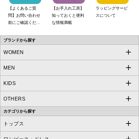
【よくあるご質
【お手入れ工房】
ラッピングサービ
問】お問い合わせ
知っておくと便利
スについて
前にご確認くださ
な情報満載
い。
ブランドから探す
WOMEN
MEN
a.v.v
KIDS
MICHEL KLEIN
a.v.v
OTHERS
MK MICHEL KLEIN
MICHEL KLEIN HOMME
a.v.v
カテゴリから探す
OFUON le MK
MK MICHEL KLEIN HOMME
MK MICHEL KLEIN BAG
トップス
Sybilla
EMILIO ROBBA