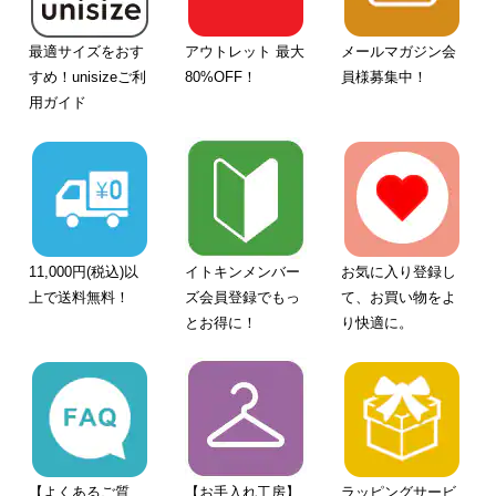
最適サイズをおす
アウトレット 最大
メールマガジン会
すめ！unisizeご利
80%OFF！
員様募集中！
用ガイド
11,000円(税込)以
イトキンメンバー
お気に入り登録し
上で送料無料！
ズ会員登録でもっ
て、お買い物をよ
とお得に！
り快適に。
【よくあるご質
【お手入れ工房】
ラッピングサービ