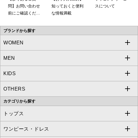
問】お問い合わせ
知っておくと便利
スについて
前にご確認くださ
な情報満載
い。
ブランドから探す
WOMEN
MEN
a.v.v
KIDS
MICHEL KLEIN
a.v.v
OTHERS
MK MICHEL KLEIN
MICHEL KLEIN HOMME
a.v.v
カテゴリから探す
OFUON le MK
MK MICHEL KLEIN HOMME
MK MICHEL KLEIN BAG
トップス
Sybilla
EMILIO ROBBA
ワンピース・ドレス
すべてのトップス
S sybilla
BUYERS SELECT