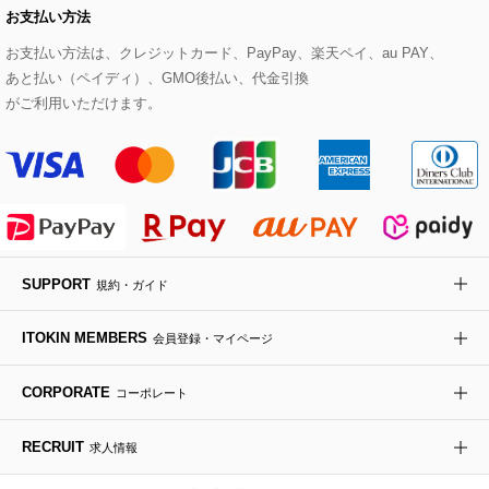
お支払い方法
その他のトップス
セットアップスカート
モッズコート
帽子
ブレスレット・バングル
ショルダーバッグ
パンプス
すべてのアートフラワー
eur3
お支払い方法は、クレジットカード、PayPay、楽天ペイ、au PAY、
あと払い（ペイディ）、GMO後払い、代金引換
セットアップワンピース
ステンカラーコート
ヘアアクセサリー
ブローチ・コサージュ
ボストンバッグ
スニーカー
ローズ
Maison de CINQ
がご利用いただけます。
その他のジャケット・スーツ
ノーカラーコート
財布・名刺入れ・ケース
その他のアクセサリー
クラッチバッグ
ブーツ・ブーティー
オーキッド・胡蝶蘭
MK MICHEL KLEIN BAG
ライダースジャケット
ハンカチ・バンダナ
バックパック・リュック
フラットシューズ
カサブランカ・カラー
HIROKO KOSHINO
デニムジャケット
手袋
ボディバッグ・メッセンジャーバッグ
ローファー
ラナンキュラス
re:edition project 165
SUPPORT
規約・ガイド
ダウンジャケット・コート
チャーム・ストラップ
トラベルバッグ
ドレスシューズ
ポプリアレンジ＆フレグランス
HIROKO BIS
ITOKIN MEMBERS
会員登録・マイページ
その他のコート・ブルゾン
ネクタイ
ビジネスバッグ
サンダル・ミュール
グリーン
HIROKO BIS GRANDE
CORPORATE
コーポレート
ポーチ
その他のバッグ
その他のシューズ
その他のアートフラワー
RECRUIT
求人情報
傘・日傘