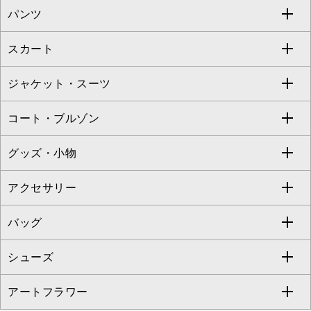
パンツ
カットソー・Tシャツ
すべてのワンピース・ドレス
Jocomomola
スカート
ブラウス・シャツ
ワンピース
すべてのパンツ
TARA JARMON
ジャケット・スーツ
ニット・セーター
ドレス
フルレングスパンツ
すべてのスカート
ZAPA
コート・ブルゾン
カーディガン
チュニック
クロップド・半端丈パンツ
ロング・マキシ丈スカート
すべてのジャケット・スーツ
TONEA
グッズ・小物
アンサンブルセット
ジャンパースカート
ガウチョ・ワイドパンツ
ひざ丈スカート
テーラードジャケット
すべてのコート・ブルゾン
al'aise modulation
アクセサリー
ベスト・ジレ
その他のワンピース・ドレス
ハーフ・ショート丈パンツ
ミモレ丈スカート
ノーカラージャケット
トレンチコート
すべてのグッズ・小物
GEORGES RECH
バッグ
パーカー
サロペット・オールインワン
ショート・ミニ丈スカート
セットアップ
ピーコート
マスク
すべてのアクセサリー
GIANNI LO GIUDICE
シューズ
タンクトップ・キャミソール
その他のパンツ
その他のスカート
セットアップジャケット
ダッフルコート
ストール・マフラー・スヌード
ネックレス
すべてのバッグ
CHRISTIAN AUJARD
アートフラワー
スウェット・ジャージー
セットアップパンツ
チェスターコート
ベルト・サスペンダー
ピアス・イヤリング
トートバッグ
すべてのシューズ
CHRISTIAN AUJARD Lサイズ