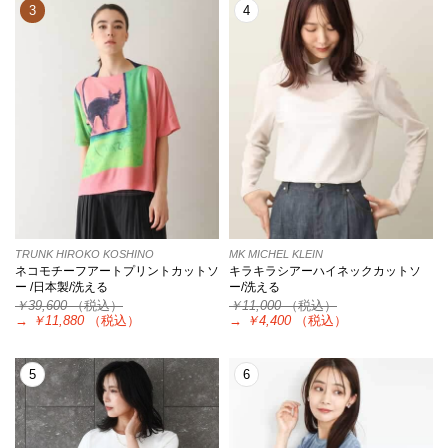
3
4
TRUNK HIROKO KOSHINO
MK MICHEL KLEIN
ネコモチーフアートプリントカットソ
キラキラシアーハイネックカットソ
ー /日本製/洗える
ー/洗える
￥39,600
（税込）
￥11,000
（税込）
→
￥11,880
（税込）
→
￥4,400
（税込）
5
6