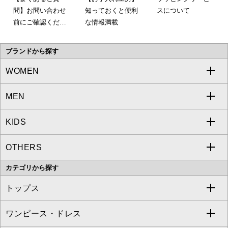
問】お問い合わせ
知っておくと便利
スについて
前にご確認くださ
な情報満載
い。
ブランドから探す
WOMEN
MEN
a.v.v
KIDS
MICHEL KLEIN
a.v.v
OTHERS
MK MICHEL KLEIN
MICHEL KLEIN HOMME
a.v.v
カテゴリから探す
OFUON le MK
MK MICHEL KLEIN HOMME
MK MICHEL KLEIN BAG
トップス
Sybilla
EMILIO ROBBA
ワンピース・ドレス
すべてのトップス
S sybilla
BUYERS SELECT