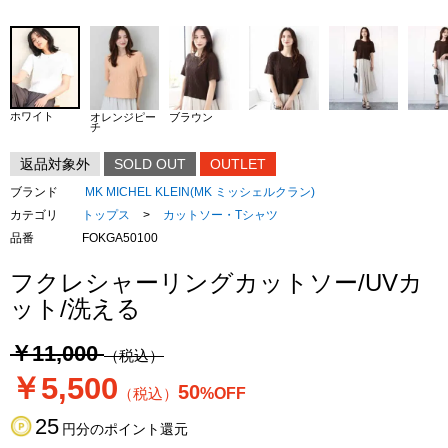
ホワイト
オレンジピー
ブラウン
チ
返品対象外
SOLD OUT
OUTLET
ブランド
MK MICHEL KLEIN(MK ミッシェルクラン)
カテゴリ
トップス
>
カットソー・Tシャツ
品番
FOKGA50100
フクレシャーリングカットソー/UVカ
ット/洗える
￥11,000
（税込）
￥5,500
50
（税込）
%OFF
25
円分のポイント還元