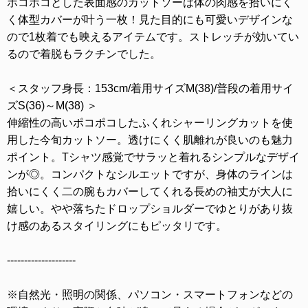
ポコポコとした表面感のカットソーは体の肉感を拾いにく
く体型カバーが叶う一枚！見た目的にも可愛いデザインな
ので1枚着でも映えるアイテムです。ストレッチが効いてい
るので着脱もラクチンでした。
＜スタッフ身長：153cm/着用サイズM(38)/普段の着用サイ
ズS(36)～M(38) ＞
伸縮性の高いポコポコしたふくれシャーリングカットを使
用した今旬カットソー。透けにくく肌離れが良いのも魅力
ポイント。Tシャツ感覚でサラッと着れるシンプルなデザイ
ンが◎。コンパクトなシルエットですが、身体のラインは
拾いにくく二の腕もカバーしてくれる長めの袖丈が大人に
嬉しい。やや落ちたドロップショルダーでゆとりがあり抜
け感のあるスタイリングにもピッタリです。
--------------------
※自然光・照明の関係、パソコン・スマートフォンなどの