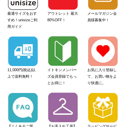
最適サイズをおす
アウトレット 最大
メールマガジン会
すめ！unisizeご利
80%OFF！
員様募集中！
用ガイド
11,000円(税込)以
イトキンメンバー
お気に入り登録し
上で送料無料！
ズ会員登録でもっ
て、お買い物をよ
とお得に！
り快適に。
【よくあるご質
【お手入れ工房】
ラッピングサービ