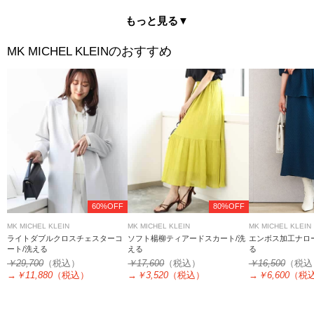
もっと見る▼
のおすすめ
MK MICHEL KLEIN
60%OFF
80%OFF
MK MICHEL KLEIN
MK MICHEL KLEIN
MK MICHEL KLEIN
ライトダブルクロスチェスターコ
ソフト楊柳ティアードスカート/洗
エンボス加工ナロ
ート/洗える
える
る
￥29,700
（税込）
￥17,600
（税込）
￥16,500
（税込
→
￥11,880
（税込）
→
￥3,520
（税込）
→
￥6,600
（税