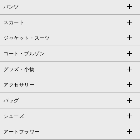
パンツ
カットソー・Tシャツ
すべてのワンピース・ドレス
Jocomomola
スカート
ブラウス・シャツ
ワンピース
すべてのパンツ
TARA JARMON
ジャケット・スーツ
ニット・セーター
ドレス
フルレングスパンツ
すべてのスカート
ZAPA
コート・ブルゾン
カーディガン
チュニック
クロップド・半端丈パンツ
ロング・マキシ丈スカート
すべてのジャケット・スーツ
TONEA
グッズ・小物
アンサンブルセット
ジャンパースカート
ガウチョ・ワイドパンツ
ひざ丈スカート
テーラードジャケット
すべてのコート・ブルゾン
al'aise modulation
アクセサリー
ベスト・ジレ
その他のワンピース・ドレス
ハーフ・ショート丈パンツ
ミモレ丈スカート
ノーカラージャケット
トレンチコート
すべてのグッズ・小物
GEORGES RECH
バッグ
パーカー
サロペット・オールインワン
ショート・ミニ丈スカート
セットアップ
ピーコート
マスク
すべてのアクセサリー
GIANNI LO GIUDICE
シューズ
タンクトップ・キャミソール
その他のパンツ
その他のスカート
セットアップジャケット
ダッフルコート
ストール・マフラー・スヌード
ネックレス
すべてのバッグ
CHRISTIAN AUJARD
アートフラワー
スウェット・ジャージー
セットアップパンツ
チェスターコート
ベルト・サスペンダー
ピアス・イヤリング
トートバッグ
すべてのシューズ
CHRISTIAN AUJARD Lサイズ