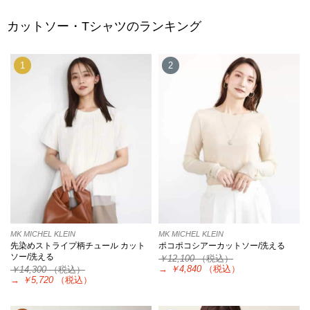
カットソー・Tシャツのランキング
1
2
MK MICHEL KLEIN
MK MICHEL KLEIN
先染めストライプ柄チュール カット
ポコポコシアーカットソー/洗える
ソー/洗える
￥12,100
（税込）
→
￥4,840
（税込）
￥14,300
（税込）
→
￥5,720
（税込）