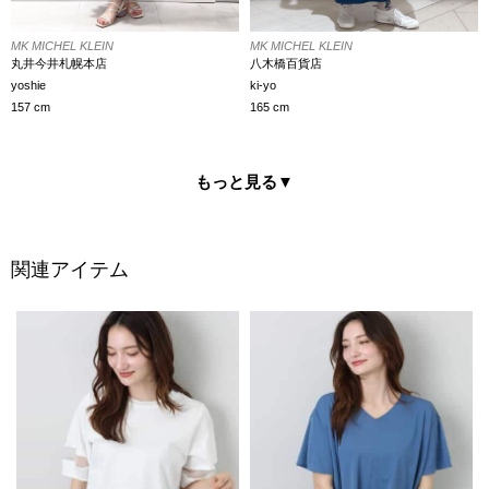
MK MICHEL KLEIN
MK MICHEL KLEIN
八木橋百貨店
丸井今井札幌本店
ki-yo
yoshie
165 cm
157 cm
もっと見る
▼
関連アイテム