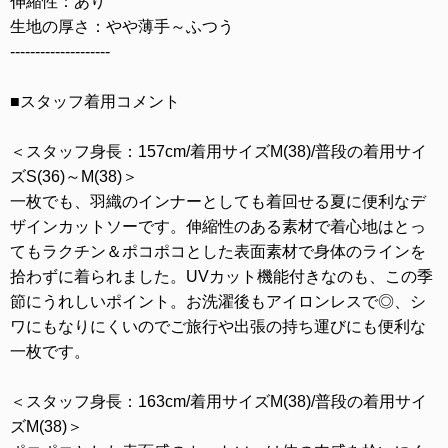
伸縮性：あり
生地の厚さ：やや薄手～ふつう
--------------------
■スタッフ着用コメント
＜スタッフ身長：157cm/着用サイズM(38)/普段の着用サイ
ズS(36)～M(38)＞
一枚でも、羽織のインナーとしても着回せる夏に便利なデ
ザインカットソーです。伸縮性のある素材で着心地はとっ
てもラクチン＆ポコポコとした表面素材で身体のラインを
拾わずに着られました。UVカット機能付きなのも、この季
節にうれしいポイント。お洗濯後もアイロンレスで◎、シ
ワにもなりにくいのでご旅行や出張の持ち運びにも便利な
一枚です。
＜スタッフ身長：163cm/着用サイズM(38)/普段の着用サイ
ズM(38)＞