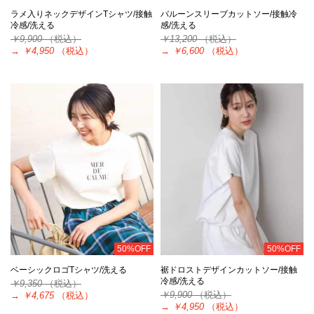
ラメ入りネックデザインTシャツ/接触
バルーンスリーブカットソー/接触冷
冷感/洗える
感/洗える
￥9,900
（税込）
￥13,200
（税込）
→
￥4,950
（税込）
→
￥6,600
（税込）
50%OFF
50%OFF
ベーシックロゴTシャツ/洗える
裾ドロストデザインカットソー/接触
冷感/洗える
￥9,350
（税込）
￥9,900
（税込）
→
￥4,675
（税込）
→
￥4,950
（税込）