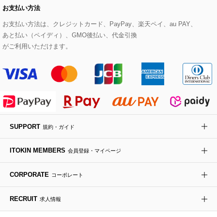
お支払い方法
その他のトップス
セットアップスカート
モッズコート
帽子
ブレスレット・バングル
ショルダーバッグ
パンプス
すべてのアートフラワー
eur3
お支払い方法は、クレジットカード、PayPay、楽天ペイ、au PAY、
あと払い（ペイディ）、GMO後払い、代金引換
セットアップワンピース
ステンカラーコート
ヘアアクセサリー
ブローチ・コサージュ
ボストンバッグ
スニーカー
ローズ
Maison de CINQ
がご利用いただけます。
その他のジャケット・スーツ
ノーカラーコート
財布・名刺入れ・ケース
その他のアクセサリー
クラッチバッグ
ブーツ・ブーティー
オーキッド・胡蝶蘭
MK MICHEL KLEIN BAG
ライダースジャケット
ハンカチ・バンダナ
バックパック・リュック
フラットシューズ
カサブランカ・カラー
HIROKO KOSHINO
デニムジャケット
手袋
ボディバッグ・メッセンジャーバッグ
ローファー
ラナンキュラス
re:edition project 165
SUPPORT
規約・ガイド
ダウンジャケット・コート
チャーム・ストラップ
トラベルバッグ
ドレスシューズ
ポプリアレンジ＆フレグランス
HIROKO BIS
ITOKIN MEMBERS
会員登録・マイページ
その他のコート・ブルゾン
ネクタイ
ビジネスバッグ
サンダル・ミュール
グリーン
HIROKO BIS GRANDE
CORPORATE
コーポレート
ポーチ
その他のバッグ
その他のシューズ
その他のアートフラワー
RECRUIT
求人情報
傘・日傘