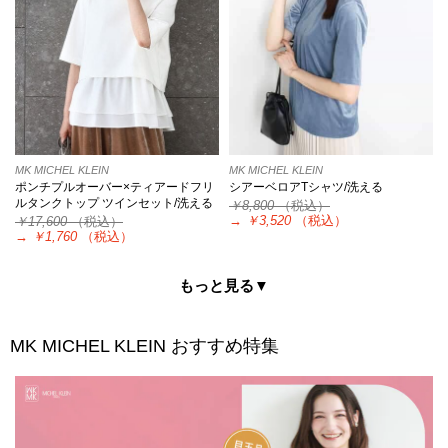
MK MICHEL KLEIN
MK MICHEL KLEIN
ポンチプルオーバー×ティアードフリ
シアーベロアTシャツ/洗える
ルタンクトップ ツインセット/洗える
￥8,800
（税込）
→
￥3,520
（税込）
￥17,600
（税込）
→
￥1,760
（税込）
もっと見る▼
MK MICHEL KLEIN
おすすめ特集