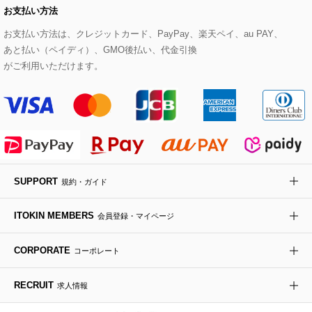
お支払い方法
その他のトップス
セットアップスカート
モッズコート
帽子
ブレスレット・バングル
ショルダーバッグ
パンプス
すべてのアートフラワー
eur3
お支払い方法は、クレジットカード、PayPay、楽天ペイ、au PAY、
あと払い（ペイディ）、GMO後払い、代金引換
セットアップワンピース
ステンカラーコート
ヘアアクセサリー
ブローチ・コサージュ
ボストンバッグ
スニーカー
ローズ
Maison de CINQ
がご利用いただけます。
その他のジャケット・スーツ
ノーカラーコート
財布・名刺入れ・ケース
その他のアクセサリー
クラッチバッグ
ブーツ・ブーティー
オーキッド・胡蝶蘭
MK MICHEL KLEIN BAG
ライダースジャケット
ハンカチ・バンダナ
バックパック・リュック
フラットシューズ
カサブランカ・カラー
HIROKO KOSHINO
デニムジャケット
手袋
ボディバッグ・メッセンジャーバッグ
ローファー
ラナンキュラス
re:edition project 165
SUPPORT
規約・ガイド
ダウンジャケット・コート
チャーム・ストラップ
トラベルバッグ
ドレスシューズ
ポプリアレンジ＆フレグランス
HIROKO BIS
ITOKIN MEMBERS
会員登録・マイページ
その他のコート・ブルゾン
ネクタイ
ビジネスバッグ
サンダル・ミュール
グリーン
HIROKO BIS GRANDE
CORPORATE
コーポレート
ポーチ
その他のバッグ
その他のシューズ
その他のアートフラワー
RECRUIT
求人情報
傘・日傘