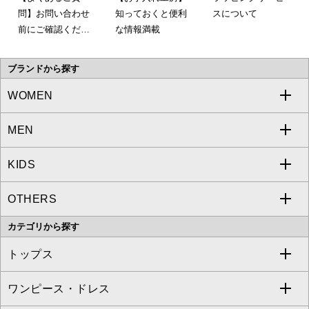
問】お問い合わせ
知っておくと便利
スについて
前にご確認くださ
な情報満載
い。
ブランドから探す
WOMEN
MEN
a.v.v
KIDS
MICHEL KLEIN
a.v.v
OTHERS
MK MICHEL KLEIN
MICHEL KLEIN HOMME
a.v.v
カテゴリから探す
OFUON le MK
MK MICHEL KLEIN HOMME
MK MICHEL KLEIN BAG
トップス
Sybilla
EMILIO ROBBA
ワンピース・ドレス
すべてのトップス
S sybilla
BUYERS SELECT