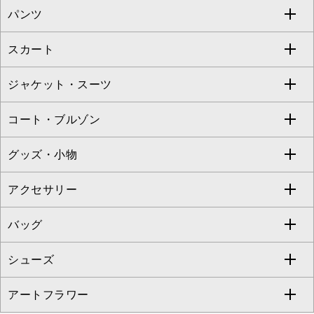
パンツ
カットソー・Tシャツ
すべてのワンピース・ドレス
Jocomomola
スカート
ブラウス・シャツ
ワンピース
すべてのパンツ
TARA JARMON
ジャケット・スーツ
ニット・セーター
ドレス
フルレングスパンツ
すべてのスカート
ZAPA
コート・ブルゾン
カーディガン
チュニック
クロップド・半端丈パンツ
ロング・マキシ丈スカート
すべてのジャケット・スーツ
TONEA
グッズ・小物
アンサンブルセット
ジャンパースカート
ガウチョ・ワイドパンツ
ひざ丈スカート
テーラードジャケット
すべてのコート・ブルゾン
al'aise modulation
アクセサリー
ベスト・ジレ
その他のワンピース・ドレス
ハーフ・ショート丈パンツ
ミモレ丈スカート
ノーカラージャケット
トレンチコート
すべてのグッズ・小物
GEORGES RECH
バッグ
パーカー
サロペット・オールインワン
ショート・ミニ丈スカート
セットアップ
ピーコート
マスク
すべてのアクセサリー
GIANNI LO GIUDICE
シューズ
タンクトップ・キャミソール
その他のパンツ
その他のスカート
セットアップジャケット
ダッフルコート
ストール・マフラー・スヌード
ネックレス
すべてのバッグ
CHRISTIAN AUJARD
アートフラワー
スウェット・ジャージー
セットアップパンツ
チェスターコート
ベルト・サスペンダー
ピアス・イヤリング
トートバッグ
すべてのシューズ
CHRISTIAN AUJARD Lサイズ