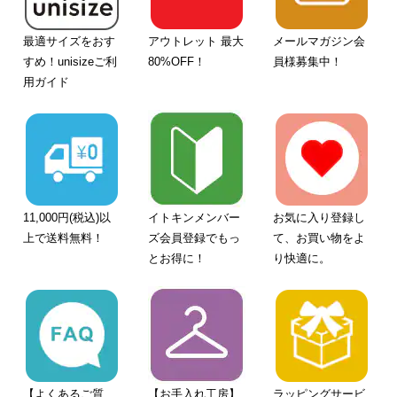
最適サイズをおす
アウトレット 最大
メールマガジン会
すめ！unisizeご利
80%OFF！
員様募集中！
用ガイド
11,000円(税込)以
イトキンメンバー
お気に入り登録し
上で送料無料！
ズ会員登録でもっ
て、お買い物をよ
とお得に！
り快適に。
【よくあるご質
【お手入れ工房】
ラッピングサービ