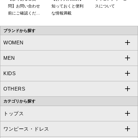
問】お問い合わせ
知っておくと便利
スについて
前にご確認くださ
な情報満載
い。
ブランドから探す
WOMEN
MEN
a.v.v
KIDS
MICHEL KLEIN
a.v.v
OTHERS
MK MICHEL KLEIN
MICHEL KLEIN HOMME
a.v.v
カテゴリから探す
OFUON le MK
MK MICHEL KLEIN HOMME
MK MICHEL KLEIN BAG
トップス
Sybilla
EMILIO ROBBA
ワンピース・ドレス
すべてのトップス
S sybilla
BUYERS SELECT