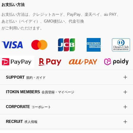
お支払い方法
その他のトップス
セットアップスカート
モッズコート
帽子
ブレスレット・バングル
ショルダーバッグ
パンプス
すべてのアートフラワー
eur3
お支払い方法は、クレジットカード、PayPay、楽天ペイ、au PAY、
あと払い（ペイディ）、GMO後払い、代金引換
セットアップワンピース
ステンカラーコート
ヘアアクセサリー
ブローチ・コサージュ
ボストンバッグ
スニーカー
ローズ
Maison de CINQ
がご利用いただけます。
その他のジャケット・スーツ
ノーカラーコート
財布・名刺入れ・ケース
その他のアクセサリー
クラッチバッグ
ブーツ・ブーティー
オーキッド・胡蝶蘭
MK MICHEL KLEIN BAG
ライダースジャケット
ハンカチ・バンダナ
バックパック・リュック
フラットシューズ
カサブランカ・カラー
HIROKO KOSHINO
デニムジャケット
手袋
ボディバッグ・メッセンジャーバッグ
ローファー
ラナンキュラス
re:edition project 165
SUPPORT
規約・ガイド
ダウンジャケット・コート
チャーム・ストラップ
トラベルバッグ
ドレスシューズ
ポプリアレンジ＆フレグランス
HIROKO BIS
ITOKIN MEMBERS
会員登録・マイページ
その他のコート・ブルゾン
ネクタイ
ビジネスバッグ
サンダル・ミュール
グリーン
HIROKO BIS GRANDE
CORPORATE
コーポレート
ポーチ
その他のバッグ
その他のシューズ
その他のアートフラワー
RECRUIT
求人情報
傘・日傘