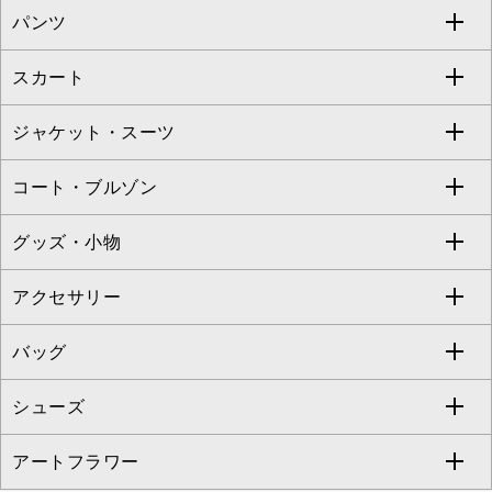
パンツ
カットソー・Tシャツ
すべてのワンピース・ドレス
Jocomomola
スカート
ブラウス・シャツ
ワンピース
すべてのパンツ
TARA JARMON
ジャケット・スーツ
ニット・セーター
ドレス
フルレングスパンツ
すべてのスカート
ZAPA
コート・ブルゾン
カーディガン
チュニック
クロップド・半端丈パンツ
ロング・マキシ丈スカート
すべてのジャケット・スーツ
TONEA
グッズ・小物
アンサンブルセット
ジャンパースカート
ガウチョ・ワイドパンツ
ひざ丈スカート
テーラードジャケット
すべてのコート・ブルゾン
al'aise modulation
アクセサリー
ベスト・ジレ
その他のワンピース・ドレス
ハーフ・ショート丈パンツ
ミモレ丈スカート
ノーカラージャケット
トレンチコート
すべてのグッズ・小物
GEORGES RECH
バッグ
パーカー
サロペット・オールインワン
ショート・ミニ丈スカート
セットアップ
ピーコート
マスク
すべてのアクセサリー
GIANNI LO GIUDICE
シューズ
タンクトップ・キャミソール
その他のパンツ
その他のスカート
セットアップジャケット
ダッフルコート
ストール・マフラー・スヌード
ネックレス
すべてのバッグ
CHRISTIAN AUJARD
アートフラワー
スウェット・ジャージー
セットアップパンツ
チェスターコート
ベルト・サスペンダー
ピアス・イヤリング
トートバッグ
すべてのシューズ
CHRISTIAN AUJARD Lサイズ