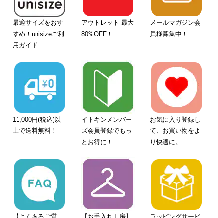
最適サイズをおす
アウトレット 最大
メールマガジン会
すめ！unisizeご利
80%OFF！
員様募集中！
用ガイド
11,000円(税込)以
イトキンメンバー
お気に入り登録し
上で送料無料！
ズ会員登録でもっ
て、お買い物をよ
とお得に！
り快適に。
【よくあるご質
【お手入れ工房】
ラッピングサービ