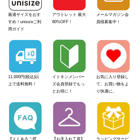
最適サイズをおす
アウトレット 最大
メールマガジン会
すめ！unisizeご利
80%OFF！
員様募集中！
用ガイド
11,000円(税込)以
イトキンメンバー
お気に入り登録し
上で送料無料！
ズ会員登録でもっ
て、お買い物をよ
とお得に！
り快適に。
【よくあるご質
【お手入れ工房】
ラッピングサービ