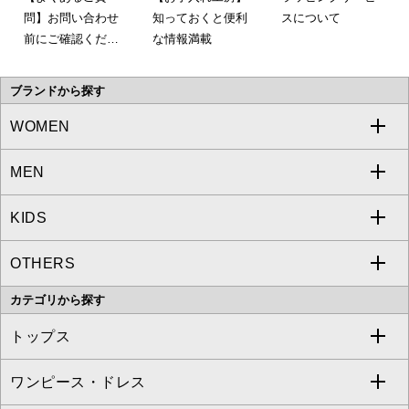
問】お問い合わせ
知っておくと便利
スについて
前にご確認くださ
な情報満載
い。
ブランドから探す
WOMEN
MEN
a.v.v
KIDS
MICHEL KLEIN
a.v.v
OTHERS
MK MICHEL KLEIN
MICHEL KLEIN HOMME
a.v.v
カテゴリから探す
OFUON le MK
MK MICHEL KLEIN HOMME
MK MICHEL KLEIN BAG
トップス
Sybilla
EMILIO ROBBA
ワンピース・ドレス
すべてのトップス
S sybilla
BUYERS SELECT