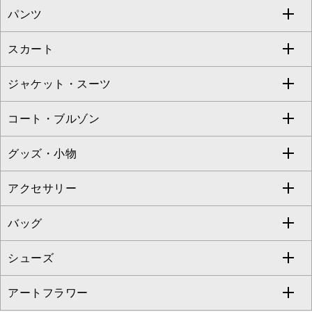
パンツ
カットソー・Tシャツ
すべてのワンピース・ドレス
Jocomomola
スカート
ブラウス・シャツ
ワンピース
すべてのパンツ
TARA JARMON
ジャケット・スーツ
ニット・セーター
ドレス
フルレングスパンツ
すべてのスカート
ZAPA
コート・ブルゾン
カーディガン
チュニック
クロップド・半端丈パンツ
ロング・マキシ丈スカート
すべてのジャケット・スーツ
TONEA
グッズ・小物
アンサンブルセット
ジャンパースカート
ガウチョ・ワイドパンツ
ひざ丈スカート
テーラードジャケット
すべてのコート・ブルゾン
al'aise modulation
アクセサリー
ベスト・ジレ
その他のワンピース・ドレス
ハーフ・ショート丈パンツ
ミモレ丈スカート
ノーカラージャケット
トレンチコート
すべてのグッズ・小物
GEORGES RECH
バッグ
パーカー
サロペット・オールインワン
ショート・ミニ丈スカート
セットアップ
ピーコート
マスク
すべてのアクセサリー
GIANNI LO GIUDICE
シューズ
タンクトップ・キャミソール
その他のパンツ
その他のスカート
セットアップジャケット
ダッフルコート
ストール・マフラー・スヌード
ネックレス
すべてのバッグ
CHRISTIAN AUJARD
アートフラワー
スウェット・ジャージー
セットアップパンツ
チェスターコート
ベルト・サスペンダー
ピアス・イヤリング
トートバッグ
すべてのシューズ
CHRISTIAN AUJARD Lサイズ