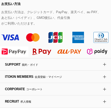
お支払い方法
その他のトップス
セットアップスカート
モッズコート
帽子
ブレスレット・バングル
ショルダーバッグ
パンプス
すべてのアートフラワー
eur3
お支払い方法は、クレジットカード、PayPay、楽天ペイ、au PAY、
あと払い（ペイディ）、GMO後払い、代金引換
セットアップワンピース
ステンカラーコート
ヘアアクセサリー
ブローチ・コサージュ
ボストンバッグ
スニーカー
ローズ
Maison de CINQ
がご利用いただけます。
その他のジャケット・スーツ
ノーカラーコート
財布・名刺入れ・ケース
その他のアクセサリー
クラッチバッグ
ブーツ・ブーティー
オーキッド・胡蝶蘭
MK MICHEL KLEIN BAG
ライダースジャケット
ハンカチ・バンダナ
バックパック・リュック
フラットシューズ
カサブランカ・カラー
HIROKO KOSHINO
デニムジャケット
手袋
ボディバッグ・メッセンジャーバッグ
ローファー
ラナンキュラス
re:edition project 165
SUPPORT
規約・ガイド
ダウンジャケット・コート
チャーム・ストラップ
トラベルバッグ
ドレスシューズ
ポプリアレンジ＆フレグランス
HIROKO BIS
ITOKIN MEMBERS
会員登録・マイページ
その他のコート・ブルゾン
ネクタイ
ビジネスバッグ
サンダル・ミュール
グリーン
HIROKO BIS GRANDE
CORPORATE
コーポレート
ポーチ
その他のバッグ
その他のシューズ
その他のアートフラワー
RECRUIT
求人情報
傘・日傘