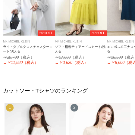
60%OFF
80%OFF
MK MICHEL KLEIN
MK MICHEL KLEIN
MK MICHEL KLEIN
ライトダブルクロスチェスターコ
ソフト楊柳ティアードスカート/洗
エンボス加工ナロ
ート/洗える
える
る
￥29,700
（税込）
￥17,600
（税込）
￥16,500
（税込
→
￥11,880
（税込）
→
￥3,520
（税込）
→
￥6,600
（税
カットソー・Tシャツのランキング
1
2