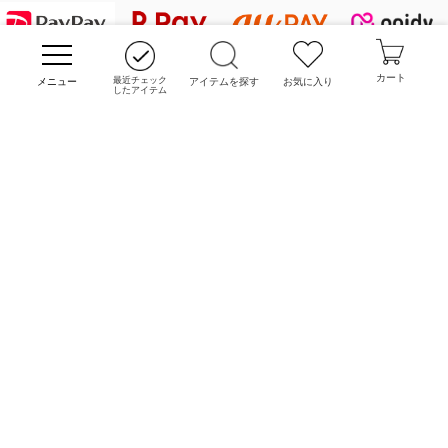
HIROKO KOSHINO
デニムジャケット
手袋
ボディバッグ・メッセンジャーバッグ
ローファー
ラナンキュラス
re:edition project 165
SUPPORT
規約・ガイド
カート
最近チェック
アイテムを探す
お気に入り
ダウンジャケット・コート
チャーム・ストラップ
トラベルバッグ
ドレスシューズ
ポプリアレンジ＆フレグランス
したアイテム
HIROKO BIS
ITOKIN MEMBERS
会員登録・マイページ
その他のコート・ブルゾン
ネクタイ
ビジネスバッグ
サンダル・ミュール
グリーン
HIROKO BIS GRANDE
CORPORATE
コーポレート
ポーチ
その他のバッグ
その他のシューズ
その他のアートフラワー
RECRUIT
求人情報
傘・日傘
アイウェア
レッグウェア
時計
COPYRIGHT © ITOKIN GROUP ALL RIGHTS RESERVED.
その他のグッズ・小物