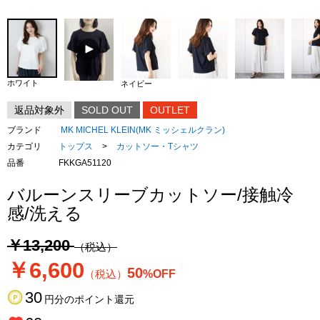
ホワイト
ネイビー
返品対象外
SOLD OUT
OUTLET
ブランド
MK MICHEL KLEIN(MK ミッシェルクラン)
カテゴリ
トップス
>
カットソー・Tシャツ
品番
FKKGA51120
バルーンスリーブカットソー/接触冷
感/洗える
￥13,200
（税込）
￥6,600
50
（税込）
%OFF
30
円分のポイント還元