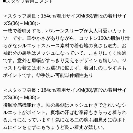
■スタッフ着用コメント
＜スタッフ身長：154cm/着用サイズM(38)/普段の着用サイ
ズS(36)～M(38)＞
一枚で着映えする、バルーンスリーブが大人可愛いカット
ソーです。華やかさがありながら、コットン100の肌触り滑
らかなシルエットスムース素材で着心地の良さも魅力。お
袖部分の裏地はメッシュになっていて、こもりにくく快適
です。意外と肩幅がすっきり見えるデザインも嬉しい。ジ
ャストな着丈はボトム選びに悩まず、着回しのしやすさも
ポイントです。◎手洗い可能◎伸縮性あり
＜スタッフ身長：164cm/着用サイズM(38)/普段の着用サイ
ズS(36)～M(38)＞
接触冷感機能付き。袖の裏側はメッシュ付きできれいなシ
ルエットがポイント。夏場の汗ばむ季節もさらっと着られ
るようになっています！気になる二の腕も細見えに◎ボト
ムにインをせずにもちょうど良い着丈が嬉しい。