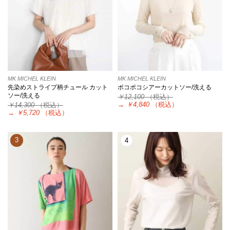
MK MICHEL KLEIN
MK MICHEL KLEIN
先染めストライプ柄チュール カット
ポコポコシアーカットソー/洗える
ソー/洗える
￥12,100
（税込）
→
￥4,840
（税込）
￥14,300
（税込）
→
￥5,720
（税込）
3
4