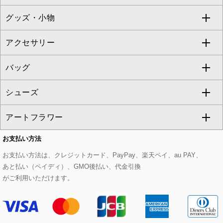
TONEA
グッズ・小物
アンサンブルセット
ジャンパースカート
ガウチョ・ワイドパンツ
ひざ丈スカート
テーラードジャケット
すべてのコート・ブルゾン
al'aise modulation
アクセサリー
ベスト・ジレ
その他のワンピース・ドレス
ハーフ・ショート丈パンツ
ミモレ丈スカート
ノーカラージャケット
トレンチコート
すべてのグッズ・小物
GEORGES RECH
バッグ
パーカー
サロペット・オールインワン
ショート・ミニ丈スカート
セットアップ
ピーコート
マスク
すべてのアクセサリー
GIANNI LO GIUDICE
シューズ
タンクトップ・キャミソール
その他のパンツ
その他のスカート
セットアップジャケット
ダッフルコート
ストール・マフラー・スヌード
ネックレス
すべてのバッグ
CHRISTIAN AUJARD
アートフラワー
スウェット・ジャージー
セットアップパンツ
チェスターコート
ベルト・サスペンダー
ピアス・イヤリング
トートバッグ
すべてのシューズ
CHRISTIAN AUJARD Lサイズ
お支払い方法
その他のトップス
セットアップスカート
モッズコート
帽子
ブレスレット・バングル
ショルダーバッグ
パンプス
すべてのアートフラワー
eur3
お支払い方法は、クレジットカード、PayPay、楽天ペイ、au PAY、
あと払い（ペイディ）、GMO後払い、代金引換
セットアップワンピース
ステンカラーコート
ヘアアクセサリー
ブローチ・コサージュ
ボストンバッグ
スニーカー
ローズ
Maison de CINQ
がご利用いただけます。
その他のジャケット・スーツ
ノーカラーコート
財布・名刺入れ・ケース
その他のアクセサリー
クラッチバッグ
ブーツ・ブーティー
オーキッド・胡蝶蘭
MK MICHEL KLEIN BAG
カラー・サイズを選択してカートに入れる
ライダースジャケット
ハンカチ・バンダナ
バックパック・リュック
フラットシューズ
カサブランカ・カラー