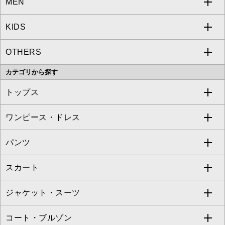
MEN
a.v.v
KIDS
MICHEL KLEIN
a.v.v
OTHERS
MK MICHEL KLEIN
MICHEL KLEIN HOMME
a.v.v
カテゴリから探す
OFUON le MK
MK MICHEL KLEIN HOMME
MK MICHEL KLEIN BAG
トップス
Sybilla
EMILIO ROBBA
ワンピース・ドレス
すべてのトップス
S sybilla
BUYERS SELECT
パンツ
カットソー・Tシャツ
すべてのワンピース・ドレス
Jocomomola
スカート
ブラウス・シャツ
ワンピース
すべてのパンツ
TARA JARMON
ジャケット・スーツ
ニット・セーター
ドレス
フルレングスパンツ
すべてのスカート
ZAPA
コート・ブルゾン
カーディガン
チュニック
クロップド・半端丈パンツ
ロング・マキシ丈スカート
すべてのジャケット・スーツ