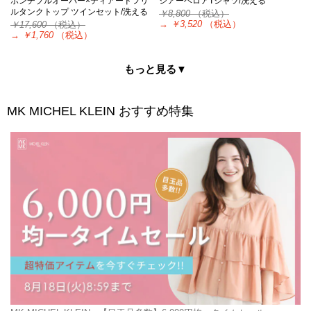
ポンチプルオーバー×ティアードフリ
シアーベロアTシャツ/洗える
ルタンクトップ ツインセット/洗える
￥8,800
（税込）
→
￥3,520
（税込）
￥17,600
（税込）
→
￥1,760
（税込）
もっと見る▼
MK MICHEL KLEIN
おすすめ特集