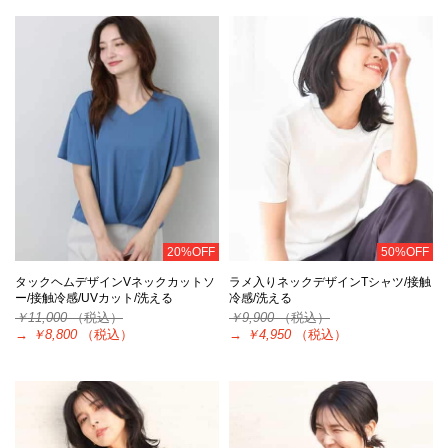
20%OFF
50%OFF
タックヘムデザインVネックカットソ
ラメ入りネックデザインTシャツ/接触
ー/接触冷感/UVカット/洗える
冷感/洗える
￥11,000
（税込）
￥9,900
（税込）
→
￥8,800
（税込）
→
￥4,950
（税込）