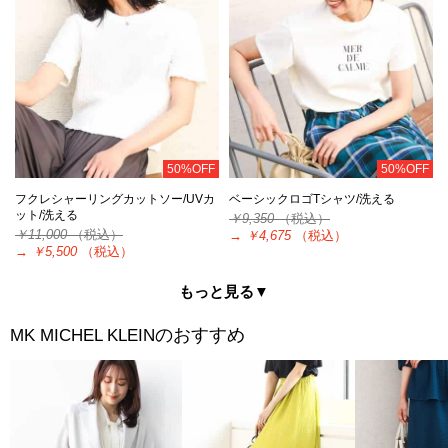
50%OFF
50%OFF
フクレシャーリングカットソー/UVカ
ベーシックロゴTシャツ/洗える
ット/洗える
￥9,350
（税込）
￥11,000
（税込）
→
￥4,675
（税込）
→
￥5,500
（税込）
もっと見る▼
のおすすめ
MK MICHEL KLEIN