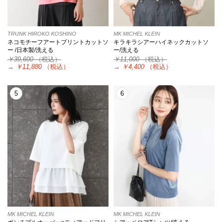
TRUNK HIROKO KOSHINO
MK MICHEL KLEIN
ネコモチーフアートプリントカットソ
キラキラシアーハイネックカットソ
ー /日本製/洗える
ー/洗える
￥39,600
（税込）
￥11,000
（税込）
→
￥11,880
（税込）
→
￥4,400
（税込）
5
6
MK MICHEL KLEIN
MK MICHEL KLEIN