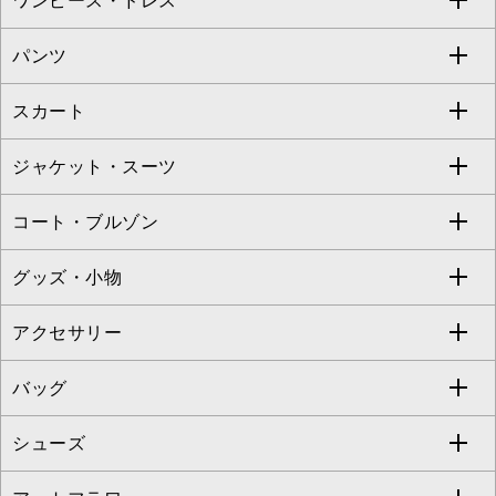
ワンピース・ドレス
すべてのトップス
S sybilla
BUYERS SELECT
パンツ
カットソー・Tシャツ
すべてのワンピース・ドレス
Jocomomola
スカート
ブラウス・シャツ
ワンピース
すべてのパンツ
TARA JARMON
ジャケット・スーツ
ニット・セーター
ドレス
フルレングスパンツ
すべてのスカート
ZAPA
コート・ブルゾン
カーディガン
チュニック
クロップド・半端丈パンツ
ロング・マキシ丈スカート
すべてのジャケット・スーツ
TONEA
グッズ・小物
アンサンブルセット
ジャンパースカート
ガウチョ・ワイドパンツ
ひざ丈スカート
テーラードジャケット
すべてのコート・ブルゾン
al'aise modulation
アクセサリー
ベスト・ジレ
その他のワンピース・ドレス
ハーフ・ショート丈パンツ
ミモレ丈スカート
ノーカラージャケット
トレンチコート
すべてのグッズ・小物
GEORGES RECH
バッグ
パーカー
サロペット・オールインワン
ショート・ミニ丈スカート
セットアップ
ピーコート
マスク
すべてのアクセサリー
GIANNI LO GIUDICE
シューズ
タンクトップ・キャミソール
その他のパンツ
その他のスカート
セットアップジャケット
ダッフルコート
ストール・マフラー・スヌード
ネックレス
すべてのバッグ
CHRISTIAN AUJARD