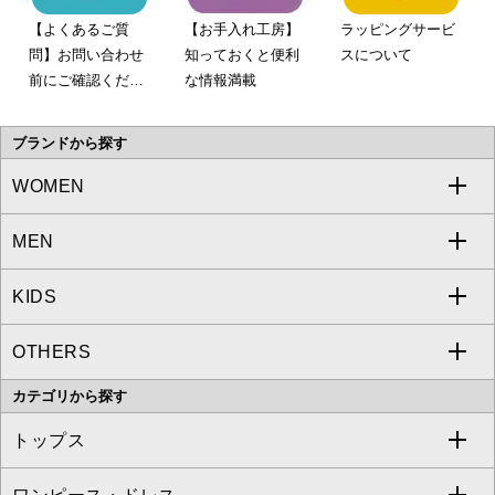
【よくあるご質
【お手入れ工房】
ラッピングサービ
問】お問い合わせ
知っておくと便利
スについて
前にご確認くださ
な情報満載
い。
ブランドから探す
WOMEN
MEN
a.v.v
KIDS
MICHEL KLEIN
a.v.v
OTHERS
MK MICHEL KLEIN
MICHEL KLEIN HOMME
a.v.v
カテゴリから探す
OFUON le MK
MK MICHEL KLEIN HOMME
MK MICHEL KLEIN BAG
トップス
Sybilla
EMILIO ROBBA