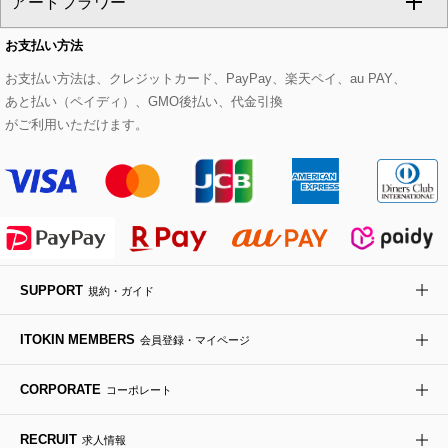
アートフラワー
スウェット・ジャージー
セットアップパンツ
チェスターコート
ベルト・サスペンダー
ピアス・イヤリング
トートバッグ
すべてのシューズ
CHRISTIAN AUJARD Lサイズ
お支払い方法
その他のトップス
セットアップスカート
モッズコート
帽子
ブレスレット・バングル
ショルダーバッグ
パンプス
すべてのアートフラワー
eur3
お支払い方法は、クレジットカード、PayPay、楽天ペイ、au PAY、
あと払い（ペイディ）、GMO後払い、代金引換
セットアップワンピース
ステンカラーコート
ヘアアクセサリー
ブローチ・コサージュ
ボストンバッグ
スニーカー
ローズ
Maison de CINQ
がご利用いただけます。
その他のジャケット・スーツ
ノーカラーコート
財布・名刺入れ・ケース
その他のアクセサリー
クラッチバッグ
ブーツ・ブーティー
オーキッド・胡蝶蘭
MK MICHEL KLEIN BAG
ライダースジャケット
ハンカチ・バンダナ
バックパック・リュック
フラットシューズ
カサブランカ・カラー
HIROKO KOSHINO
デニムジャケット
手袋
ボディバッグ・メッセンジャーバッグ
ローファー
ラナンキュラス
re:edition project 165
SUPPORT
規約・ガイド
ダウンジャケット・コート
チャーム・ストラップ
トラベルバッグ
ドレスシューズ
ポプリアレンジ＆フレグランス
HIROKO BIS
ITOKIN MEMBERS
会員登録・マイページ
その他のコート・ブルゾン
ネクタイ
ビジネスバッグ
サンダル・ミュール
グリーン
HIROKO BIS GRANDE
CORPORATE
コーポレート
ポーチ
その他のバッグ
その他のシューズ
その他のアートフラワー
RECRUIT
求人情報