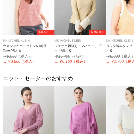
60%OFF
60%OFF
MK MICHEL KLEIN
MK MICHEL KLEIN
MK MICHEL KLEIN
ラメシャギーニットジレ/前後
フェザー切替えコンパクトリブニ
タック編みタンク
2way/洗える
ット/洗える
える
￥9,900
（税込）
￥15,400
（税込）
￥8,800
（税込
→
￥3,960
（税込）
→
￥6,160
（税込）
→
￥1,760
（税
ニット・セーターのおすすめ