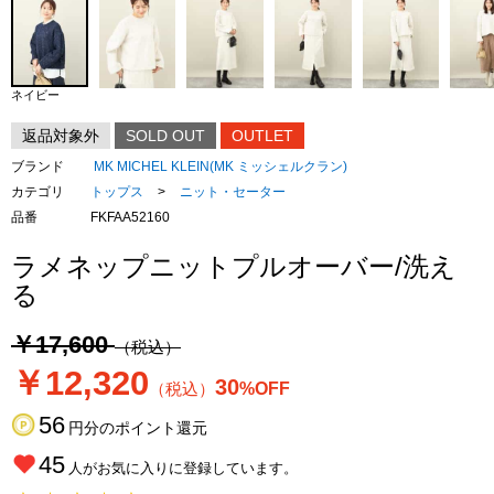
ネイビー
返品対象外
SOLD OUT
OUTLET
ブランド
MK MICHEL KLEIN(MK ミッシェルクラン)
カテゴリ
トップス
>
ニット・セーター
品番
FKFAA52160
ラメネップニットプルオーバー/洗え
る
￥17,600
（税込）
￥12,320
30
（税込）
%OFF
56
円分のポイント還元
45
人がお気に入りに登録しています。