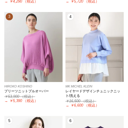
→
￥4,290
（税込）
→
￥5,720
（税込）
3
4
HIROKO KOSHINO
MK MICHEL KLEIN
プリーツニットプルオーバー
レイヤードデザインチュニックニッ
ト/洗える
￥53,900
（税込）
→
￥5,390
（税込）
￥16,500
（税込）
→
￥6,600
（税込）
5
6