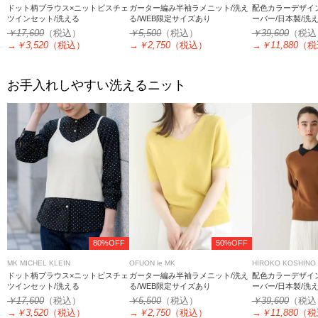
ドット柄ブラウス×ニットビスチェ
ガーター編み半袖ラメニット/洗え
配色カラーデザイ
ツインセット/洗える
る/WEB限定サイズあり
ーバー/日本製/洗
￥17,600
（税込）
￥5,500
（税込）
￥39,600
（税込
→
￥3,520
（税込）
→
￥2,750
（税込）
→
￥11,880
（税
お手入れしやすい洗えるニット
80%OFF
50%OFF
MK MICHEL KLEIN
OFUON le MK
HIROKO KOSHINO
ドット柄ブラウス×ニットビスチェ
ガーター編み半袖ラメニット/洗え
配色カラーデザイ
ツインセット/洗える
る/WEB限定サイズあり
ーバー/日本製/洗
￥17,600
（税込）
￥5,500
（税込）
￥39,600
（税込
→
￥3,520
（税込）
→
￥2,750
（税込）
→
￥11,880
（税