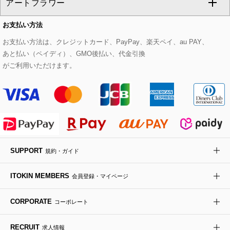
アートフラワー
スウェット・ジャージー
セットアップパンツ
チェスターコート
ベルト・サスペンダー
ピアス・イヤリング
トートバッグ
すべてのシューズ
CHRISTIAN AUJARD Lサイズ
お支払い方法
その他のトップス
セットアップスカート
モッズコート
帽子
ブレスレット・バングル
ショルダーバッグ
パンプス
すべてのアートフラワー
eur3
お支払い方法は、クレジットカード、PayPay、楽天ペイ、au PAY、
あと払い（ペイディ）、GMO後払い、代金引換
セットアップワンピース
ステンカラーコート
ヘアアクセサリー
ブローチ・コサージュ
ボストンバッグ
スニーカー
ローズ
Maison de CINQ
がご利用いただけます。
その他のジャケット・スーツ
ノーカラーコート
財布・名刺入れ・ケース
その他のアクセサリー
クラッチバッグ
ブーツ・ブーティー
オーキッド・胡蝶蘭
MK MICHEL KLEIN BAG
ライダースジャケット
ハンカチ・バンダナ
バックパック・リュック
フラットシューズ
カサブランカ・カラー
HIROKO KOSHINO
デニムジャケット
手袋
ボディバッグ・メッセンジャーバッグ
ローファー
ラナンキュラス
re:edition project 165
SUPPORT
規約・ガイド
ダウンジャケット・コート
チャーム・ストラップ
トラベルバッグ
ドレスシューズ
ポプリアレンジ＆フレグランス
HIROKO BIS
ITOKIN MEMBERS
会員登録・マイページ
その他のコート・ブルゾン
ネクタイ
ビジネスバッグ
サンダル・ミュール
グリーン
HIROKO BIS GRANDE
CORPORATE
コーポレート
ポーチ
その他のバッグ
その他のシューズ
その他のアートフラワー
RECRUIT
求人情報