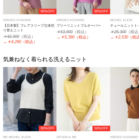
90%OFF
90%OFF
HIROKO KOSHINO
HIROKO KOSHINO
MICHEL KLEIN
【日本製】フレアスリーブ立体切
プリーツニットプルオーバー
チュールニットト
り替えニット
￥53,900
（税込）
￥25,300
（税込
￥42,900
（税込）
→
￥5,390
（税込）
→
￥2,530
（税
→
￥4,290
（税込）
気兼ねなく着られる洗えるニット
80%OFF
50%OFF
MK MICHEL KLEIN
OFUON le MK
HIROKO KOSHINO