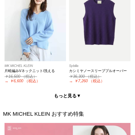
MK MICHEL KLEIN
Sybilla
片畦編みVネックニット/洗える
カシミヤノースリーブプルオーバー
￥16,500
（税込）
￥36,300
（税込）
→
￥6,600
（税込）
→
￥7,260
（税込）
もっと見る▼
MK MICHEL KLEIN
おすすめ特集