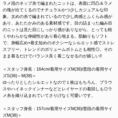
ラメ混のネップ糸で編まれたニットは、表面に凹凸＆ラメ
の塊が出てくるのでナチュラルかつ少しカジュアルな印
象。太めの糸で編まれているので少し肉感とふくらみ感が
あり、あたたかみのある素材感です。目の詰まった編み目
のニットは見た目にしっかり感がありながら、とっても軽
くやわらかな伸縮性があり着心地まる。肌触りもソフト
で、身幅広め×着丈短めのボクシーなシルエット感でストレ
スフリー。トレンドのボリュームボトムとも相性◎。その
まま着るだけでバランス良く着こなせるのが嬉しい!!
＜スタッフ身長：164cm/着用サイズM(38)/普段の着用サイ
ズS(36)～M(38)＞
ゆったりとしたシルエットなので１枚はもちろん、ブラウ
スやハイネックインナーなどとレイヤードの着回しも◎ラ
メ糸を織り込まれていてさりげなく可愛いです。
＜スタッフ身長：157cm/着用サイズM(38)/普段の着用サイ
ズM(38)＞