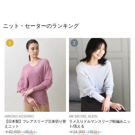
ニット・セーターのランキング
1
2
HIROKO KOSHINO
MK MICHEL KLEIN
【日本製】フレアスリーブ立体切り替
ラメ入りドルマンスリーブ畦編みニッ
えニット
ト/洗える
￥42,900
（税込）
￥14,300
（税込）