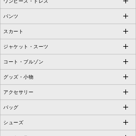
ワンピース・ドレス
すべてのトップス
S sybilla
BUYERS SELECT
パンツ
カットソー・Tシャツ
すべてのワンピース・ドレス
Jocomomola
スカート
ブラウス・シャツ
ワンピース
すべてのパンツ
TARA JARMON
ジャケット・スーツ
ニット・セーター
ドレス
フルレングスパンツ
すべてのスカート
ZAPA
コート・ブルゾン
カーディガン
チュニック
クロップド・半端丈パンツ
ロング・マキシ丈スカート
すべてのジャケット・スーツ
TONEA
グッズ・小物
アンサンブルセット
ジャンパースカート
ガウチョ・ワイドパンツ
ひざ丈スカート
テーラードジャケット
すべてのコート・ブルゾン
al'aise modulation
アクセサリー
ベスト・ジレ
その他のワンピース・ドレス
ハーフ・ショート丈パンツ
ミモレ丈スカート
ノーカラージャケット
トレンチコート
すべてのグッズ・小物
GEORGES RECH
バッグ
パーカー
サロペット・オールインワン
ショート・ミニ丈スカート
セットアップ
ピーコート
マスク
すべてのアクセサリー
GIANNI LO GIUDICE
シューズ
タンクトップ・キャミソール
その他のパンツ
その他のスカート
セットアップジャケット
ダッフルコート
ストール・マフラー・スヌード
ネックレス
すべてのバッグ
CHRISTIAN AUJARD