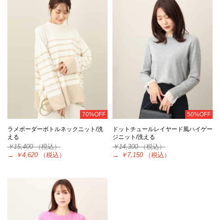
70%OFF
50%OFF
ラメボーダーボトルネックニット/洗
ドットチュールレイヤード風ハイゲー
える
ジニット/洗える
￥15,400
（税込）
￥14,300
（税込）
→
￥4,620
（税込）
→
￥7,150
（税込）