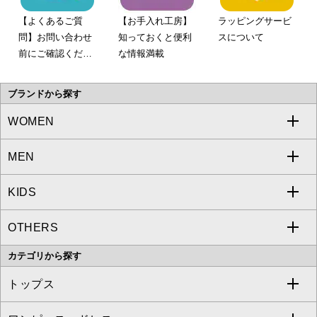
【よくあるご質
【お手入れ工房】
ラッピングサービ
問】お問い合わせ
知っておくと便利
スについて
前にご確認くださ
な情報満載
い。
ブランドから探す
WOMEN
MEN
a.v.v
KIDS
MICHEL KLEIN
a.v.v
OTHERS
MK MICHEL KLEIN
MICHEL KLEIN HOMME
a.v.v
カテゴリから探す
OFUON le MK
MK MICHEL KLEIN HOMME
MK MICHEL KLEIN BAG
トップス
Sybilla
EMILIO ROBBA