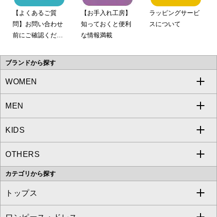
【よくあるご質
【お手入れ工房】
ラッピングサービ
問】お問い合わせ
知っておくと便利
スについて
前にご確認くださ
な情報満載
い。
ブランドから探す
WOMEN
MEN
a.v.v
KIDS
MICHEL KLEIN
a.v.v
OTHERS
MK MICHEL KLEIN
MICHEL KLEIN HOMME
a.v.v
カテゴリから探す
OFUON le MK
MK MICHEL KLEIN HOMME
MK MICHEL KLEIN BAG
トップス
Sybilla
EMILIO ROBBA