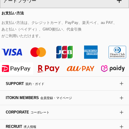
アートフラワー
スウェット・ジャージー
セットアップパンツ
チェスターコート
ベルト・サスペンダー
ピアス・イヤリング
トートバッグ
すべてのシューズ
CHRISTIAN AUJARD Lサイズ
お支払い方法
その他のトップス
セットアップスカート
モッズコート
帽子
ブレスレット・バングル
ショルダーバッグ
パンプス
すべてのアートフラワー
eur3
お支払い方法は、クレジットカード、PayPay、楽天ペイ、au PAY、
あと払い（ペイディ）、GMO後払い、代金引換
セットアップワンピース
ステンカラーコート
ヘアアクセサリー
ブローチ・コサージュ
ボストンバッグ
スニーカー
ローズ
Maison de CINQ
がご利用いただけます。
その他のジャケット・スーツ
ノーカラーコート
財布・名刺入れ・ケース
その他のアクセサリー
クラッチバッグ
ブーツ・ブーティー
オーキッド・胡蝶蘭
MK MICHEL KLEIN BAG
ライダースジャケット
ハンカチ・バンダナ
バックパック・リュック
フラットシューズ
カサブランカ・カラー
HIROKO KOSHINO
デニムジャケット
手袋
ボディバッグ・メッセンジャーバッグ
ローファー
ラナンキュラス
re:edition project 165
SUPPORT
規約・ガイド
ダウンジャケット・コート
チャーム・ストラップ
トラベルバッグ
ドレスシューズ
ポプリアレンジ＆フレグランス
HIROKO BIS
ITOKIN MEMBERS
会員登録・マイページ
その他のコート・ブルゾン
ネクタイ
ビジネスバッグ
サンダル・ミュール
グリーン
HIROKO BIS GRANDE
CORPORATE
コーポレート
ポーチ
その他のバッグ
その他のシューズ
その他のアートフラワー
RECRUIT
求人情報