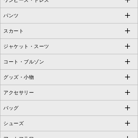
ワンピース・ドレス
すべてのトップス
S sybilla
BUYERS SELECT
パンツ
カットソー・Tシャツ
すべてのワンピース・ドレス
Jocomomola
スカート
ブラウス・シャツ
ワンピース
すべてのパンツ
TARA JARMON
ジャケット・スーツ
ニット・セーター
ドレス
フルレングスパンツ
すべてのスカート
ZAPA
コート・ブルゾン
カーディガン
チュニック
クロップド・半端丈パンツ
ロング・マキシ丈スカート
すべてのジャケット・スーツ
TONEA
グッズ・小物
アンサンブルセット
ジャンパースカート
ガウチョ・ワイドパンツ
ひざ丈スカート
テーラードジャケット
すべてのコート・ブルゾン
al'aise modulation
アクセサリー
ベスト・ジレ
その他のワンピース・ドレス
ハーフ・ショート丈パンツ
ミモレ丈スカート
ノーカラージャケット
トレンチコート
すべてのグッズ・小物
GEORGES RECH
バッグ
パーカー
サロペット・オールインワン
ショート・ミニ丈スカート
セットアップ
ピーコート
マスク
すべてのアクセサリー
GIANNI LO GIUDICE
シューズ
タンクトップ・キャミソール
その他のパンツ
その他のスカート
セットアップジャケット
ダッフルコート
ストール・マフラー・スヌード
ネックレス
すべてのバッグ
CHRISTIAN AUJARD