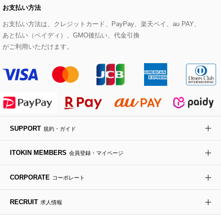
お支払い方法
その他のトップス
セットアップスカート
モッズコート
帽子
ブレスレット・バングル
ショルダーバッグ
パンプス
すべてのアートフラワー
eur3
お支払い方法は、クレジットカード、PayPay、楽天ペイ、au PAY、
あと払い（ペイディ）、GMO後払い、代金引換
セットアップワンピース
ステンカラーコート
ヘアアクセサリー
ブローチ・コサージュ
ボストンバッグ
スニーカー
ローズ
Maison de CINQ
がご利用いただけます。
その他のジャケット・スーツ
ノーカラーコート
財布・名刺入れ・ケース
その他のアクセサリー
クラッチバッグ
ブーツ・ブーティー
オーキッド・胡蝶蘭
MK MICHEL KLEIN BAG
ライダースジャケット
ハンカチ・バンダナ
バックパック・リュック
フラットシューズ
カサブランカ・カラー
HIROKO KOSHINO
デニムジャケット
手袋
ボディバッグ・メッセンジャーバッグ
ローファー
ラナンキュラス
re:edition project 165
SUPPORT
規約・ガイド
ダウンジャケット・コート
チャーム・ストラップ
トラベルバッグ
ドレスシューズ
ポプリアレンジ＆フレグランス
HIROKO BIS
ITOKIN MEMBERS
会員登録・マイページ
その他のコート・ブルゾン
ネクタイ
ビジネスバッグ
サンダル・ミュール
グリーン
HIROKO BIS GRANDE
CORPORATE
コーポレート
ポーチ
その他のバッグ
その他のシューズ
その他のアートフラワー
RECRUIT
求人情報
傘・日傘