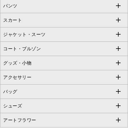
パンツ
カットソー・Tシャツ
すべてのワンピース・ドレス
Jocomomola
スカート
ブラウス・シャツ
ワンピース
すべてのパンツ
TARA JARMON
ジャケット・スーツ
ニット・セーター
ドレス
フルレングスパンツ
すべてのスカート
ZAPA
コート・ブルゾン
カーディガン
チュニック
クロップド・半端丈パンツ
ロング・マキシ丈スカート
すべてのジャケット・スーツ
TONEA
グッズ・小物
アンサンブルセット
ジャンパースカート
ガウチョ・ワイドパンツ
ひざ丈スカート
テーラードジャケット
すべてのコート・ブルゾン
al'aise modulation
アクセサリー
ベスト・ジレ
その他のワンピース・ドレス
ハーフ・ショート丈パンツ
ミモレ丈スカート
ノーカラージャケット
トレンチコート
すべてのグッズ・小物
GEORGES RECH
バッグ
パーカー
サロペット・オールインワン
ショート・ミニ丈スカート
セットアップ
ピーコート
マスク
すべてのアクセサリー
GIANNI LO GIUDICE
シューズ
タンクトップ・キャミソール
その他のパンツ
その他のスカート
セットアップジャケット
ダッフルコート
ストール・マフラー・スヌード
ネックレス
すべてのバッグ
CHRISTIAN AUJARD
アートフラワー
スウェット・ジャージー
セットアップパンツ
チェスターコート
ベルト・サスペンダー
ピアス・イヤリング
トートバッグ
すべてのシューズ
CHRISTIAN AUJARD Lサイズ