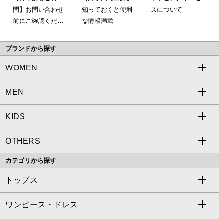
問】お問い合わせ
知っておくと便利
スについて
前にご確認くださ
な情報満載
い。
ブランドから探す
WOMEN
MEN
a.v.v
KIDS
MICHEL KLEIN
a.v.v
OTHERS
MK MICHEL KLEIN
MICHEL KLEIN HOMME
a.v.v
カテゴリから探す
OFUON le MK
MK MICHEL KLEIN HOMME
MK MICHEL KLEIN BAG
トップス
Sybilla
EMILIO ROBBA
ワンピース・ドレス
すべてのトップス
S sybilla
BUYERS SELECT