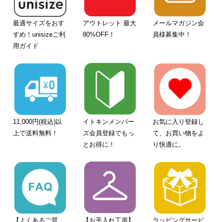
最適サイズをおす
アウトレット 最大
メールマガジン会
すめ！unisizeご利
80%OFF！
員様募集中！
用ガイド
11,000円(税込)以
イトキンメンバー
お気に入り登録し
上で送料無料！
ズ会員登録でもっ
て、お買い物をよ
とお得に！
り快適に。
【よくあるご質
【お手入れ工房】
ラッピングサービ