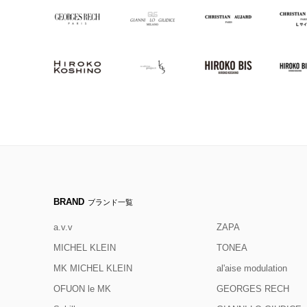
BRAND
ブランド一覧
a.v.v
ZAPA
MICHEL KLEIN
TONEA
MK MICHEL KLEIN
al'aise modulation
OFUON le MK
GEORGES RECH