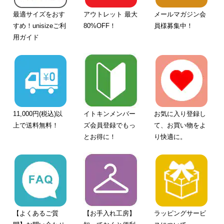
最適サイズをおす
アウトレット 最大
メールマガジン会
すめ！unisizeご利
80%OFF！
員様募集中！
用ガイド
11,000円(税込)以
イトキンメンバー
お気に入り登録し
上で送料無料！
ズ会員登録でもっ
て、お買い物をよ
とお得に！
り快適に。
【よくあるご質
【お手入れ工房】
ラッピングサービ