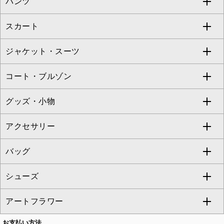
パンツ
カットソー・Tシャツ
すべてのワンピース・ドレス
Jocomomola
スカート
ブラウス・シャツ
ワンピース
すべてのパンツ
TARA JARMON
ジャケット・スーツ
ニット・セーター
ドレス
フルレングスパンツ
すべてのスカート
ZAPA
コート・ブルゾン
カーディガン
チュニック
クロップド・半端丈パンツ
ロング・マキシ丈スカート
すべてのジャケット・スーツ
TONEA
グッズ・小物
アンサンブルセット
ジャンパースカート
ガウチョ・ワイドパンツ
ひざ丈スカート
テーラードジャケット
すべてのコート・ブルゾン
al'aise modulation
アクセサリー
ベスト・ジレ
その他のワンピース・ドレス
ハーフ・ショート丈パンツ
ミモレ丈スカート
ノーカラージャケット
トレンチコート
すべてのグッズ・小物
GEORGES RECH
バッグ
パーカー
サロペット・オールインワン
ショート・ミニ丈スカート
セットアップ
ピーコート
マスク
すべてのアクセサリー
GIANNI LO GIUDICE
シューズ
タンクトップ・キャミソール
その他のパンツ
その他のスカート
セットアップジャケット
ダッフルコート
ストール・マフラー・スヌード
ネックレス
すべてのバッグ
CHRISTIAN AUJARD
アートフラワー
スウェット・ジャージー
セットアップパンツ
チェスターコート
ベルト・サスペンダー
ピアス・イヤリング
トートバッグ
すべてのシューズ
CHRISTIAN AUJARD Lサイズ
お支払い方法