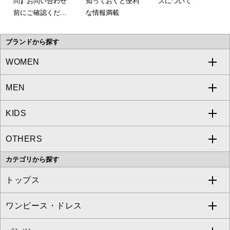
問】お問い合わせ
知っておくと便利
スについて
前にご確認くださ
な情報満載
い。
ブランドから探す
WOMEN
MEN
a.v.v
KIDS
MICHEL KLEIN
a.v.v
OTHERS
MK MICHEL KLEIN
MICHEL KLEIN HOMME
a.v.v
カテゴリから探す
OFUON le MK
MK MICHEL KLEIN HOMME
MK MICHEL KLEIN BAG
トップス
Sybilla
EMILIO ROBBA
ワンピース・ドレス
すべてのトップス
S sybilla
BUYERS SELECT