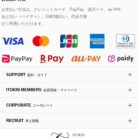
その他のトップス
セットアップスカート
モッズコート
帽子
ブレスレット・バングル
ショルダーバッグ
パンプス
すべてのアートフラワー
eur3
お支払い方法は、クレジットカード、PayPay、楽天ペイ、au PAY、
あと払い（ペイディ）、GMO後払い、代金引換
セットアップワンピース
ステンカラーコート
ヘアアクセサリー
ブローチ・コサージュ
ボストンバッグ
スニーカー
ローズ
Maison de CINQ
がご利用いただけます。
その他のジャケット・スーツ
ノーカラーコート
財布・名刺入れ・ケース
その他のアクセサリー
クラッチバッグ
ブーツ・ブーティー
オーキッド・胡蝶蘭
MK MICHEL KLEIN BAG
ライダースジャケット
ハンカチ・バンダナ
バックパック・リュック
フラットシューズ
カサブランカ・カラー
HIROKO KOSHINO
デニムジャケット
手袋
ボディバッグ・メッセンジャーバッグ
ローファー
ラナンキュラス
re:edition project 165
SUPPORT
規約・ガイド
ダウンジャケット・コート
チャーム・ストラップ
トラベルバッグ
ドレスシューズ
ポプリアレンジ＆フレグランス
HIROKO BIS
ITOKIN MEMBERS
会員登録・マイページ
その他のコート・ブルゾン
ネクタイ
ビジネスバッグ
サンダル・ミュール
グリーン
HIROKO BIS GRANDE
CORPORATE
コーポレート
ポーチ
その他のバッグ
その他のシューズ
その他のアートフラワー
RECRUIT
求人情報
傘・日傘