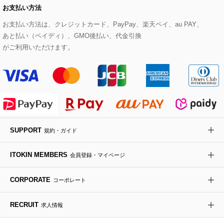
お支払い方法
その他のトップス
セットアップスカート
モッズコート
帽子
ブレスレット・バングル
ショルダーバッグ
パンプス
すべてのアートフラワー
eur3
お支払い方法は、クレジットカード、PayPay、楽天ペイ、au PAY、
あと払い（ペイディ）、GMO後払い、代金引換
セットアップワンピース
ステンカラーコート
ヘアアクセサリー
ブローチ・コサージュ
ボストンバッグ
スニーカー
ローズ
Maison de CINQ
がご利用いただけます。
その他のジャケット・スーツ
ノーカラーコート
財布・名刺入れ・ケース
その他のアクセサリー
クラッチバッグ
ブーツ・ブーティー
オーキッド・胡蝶蘭
MK MICHEL KLEIN BAG
ライダースジャケット
ハンカチ・バンダナ
バックパック・リュック
フラットシューズ
カサブランカ・カラー
HIROKO KOSHINO
デニムジャケット
手袋
ボディバッグ・メッセンジャーバッグ
ローファー
ラナンキュラス
re:edition project 165
SUPPORT
規約・ガイド
ダウンジャケット・コート
チャーム・ストラップ
トラベルバッグ
ドレスシューズ
ポプリアレンジ＆フレグランス
HIROKO BIS
ITOKIN MEMBERS
会員登録・マイページ
その他のコート・ブルゾン
ネクタイ
ビジネスバッグ
サンダル・ミュール
グリーン
HIROKO BIS GRANDE
CORPORATE
コーポレート
ポーチ
その他のバッグ
その他のシューズ
その他のアートフラワー
RECRUIT
求人情報
傘・日傘