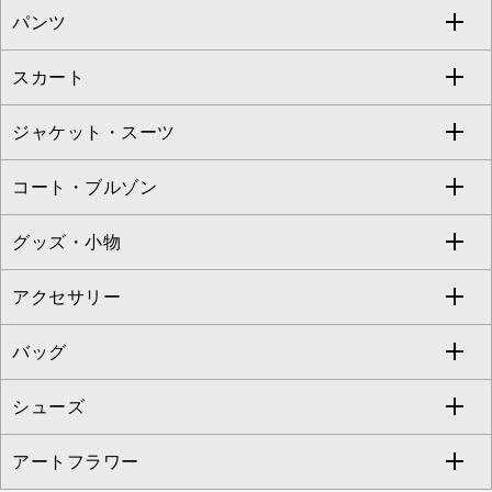
パンツ
カットソー・Tシャツ
すべてのワンピース・ドレス
Jocomomola
スカート
ブラウス・シャツ
ワンピース
すべてのパンツ
TARA JARMON
ジャケット・スーツ
ニット・セーター
ドレス
フルレングスパンツ
すべてのスカート
ZAPA
コート・ブルゾン
カーディガン
チュニック
クロップド・半端丈パンツ
ロング・マキシ丈スカート
すべてのジャケット・スーツ
TONEA
グッズ・小物
アンサンブルセット
ジャンパースカート
ガウチョ・ワイドパンツ
ひざ丈スカート
テーラードジャケット
すべてのコート・ブルゾン
al'aise modulation
アクセサリー
ベスト・ジレ
その他のワンピース・ドレス
ハーフ・ショート丈パンツ
ミモレ丈スカート
ノーカラージャケット
トレンチコート
すべてのグッズ・小物
GEORGES RECH
バッグ
パーカー
サロペット・オールインワン
ショート・ミニ丈スカート
セットアップ
ピーコート
マスク
すべてのアクセサリー
GIANNI LO GIUDICE
シューズ
タンクトップ・キャミソール
その他のパンツ
その他のスカート
セットアップジャケット
ダッフルコート
ストール・マフラー・スヌード
ネックレス
すべてのバッグ
CHRISTIAN AUJARD
アートフラワー
スウェット・ジャージー
セットアップパンツ
チェスターコート
ベルト・サスペンダー
ピアス・イヤリング
トートバッグ
すべてのシューズ
CHRISTIAN AUJARD Lサイズ