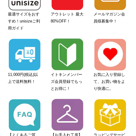
最適サイズをおす
アウトレット 最大
メールマガジン会
すめ！unisizeご利
80%OFF！
員様募集中！
用ガイド
11,000円(税込)以
イトキンメンバー
お気に入り登録し
上で送料無料！
ズ会員登録でもっ
て、お買い物をよ
とお得に！
り快適に。
【よくあるご質
【お手入れ工房】
ラッピングサービ