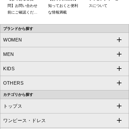
問】お問い合わせ
知っておくと便利
スについて
前にご確認くださ
な情報満載
い。
ブランドから探す
WOMEN
MEN
a.v.v
KIDS
MICHEL KLEIN
a.v.v
OTHERS
MK MICHEL KLEIN
MICHEL KLEIN HOMME
a.v.v
カテゴリから探す
OFUON le MK
MK MICHEL KLEIN HOMME
MK MICHEL KLEIN BAG
トップス
Sybilla
EMILIO ROBBA
ワンピース・ドレス
すべてのトップス
S sybilla
BUYERS SELECT