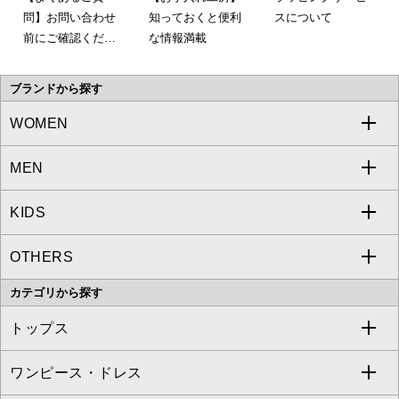
問】お問い合わせ
知っておくと便利
スについて
前にご確認くださ
な情報満載
い。
ブランドから探す
WOMEN
MEN
a.v.v
KIDS
MICHEL KLEIN
a.v.v
OTHERS
MK MICHEL KLEIN
MICHEL KLEIN HOMME
a.v.v
カテゴリから探す
OFUON le MK
MK MICHEL KLEIN HOMME
MK MICHEL KLEIN BAG
トップス
Sybilla
EMILIO ROBBA
ワンピース・ドレス
すべてのトップス
S sybilla
BUYERS SELECT