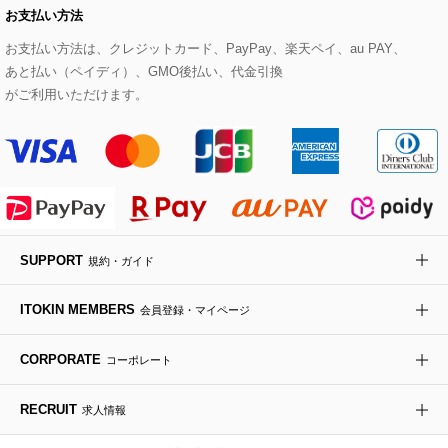
お支払い方法
その他のトップス
セットアップスカート
モッズコート
帽子
ブレスレット・バングル
ショルダーバッグ
パンプス
すべてのアートフラワー
eur3
お支払い方法は、クレジットカード、PayPay、楽天ペイ、au PAY、
あと払い（ペイディ）、GMO後払い、代金引換
セットアップワンピース
ステンカラーコート
ヘアアクセサリー
ブローチ・コサージュ
ボストンバッグ
スニーカー
ローズ
Maison de CINQ
がご利用いただけます。
その他のジャケット・スーツ
ノーカラーコート
財布・名刺入れ・ケース
その他のアクセサリー
クラッチバッグ
ブーツ・ブーティー
オーキッド・胡蝶蘭
MK MICHEL KLEIN BAG
ライダースジャケット
ハンカチ・バンダナ
バックパック・リュック
フラットシューズ
カサブランカ・カラー
HIROKO KOSHINO
デニムジャケット
手袋
ボディバッグ・メッセンジャーバッグ
ローファー
ラナンキュラス
re:edition project 165
SUPPORT
規約・ガイド
ダウンジャケット・コート
チャーム・ストラップ
トラベルバッグ
ドレスシューズ
ポプリアレンジ＆フレグランス
HIROKO BIS
ITOKIN MEMBERS
会員登録・マイページ
その他のコート・ブルゾン
ネクタイ
ビジネスバッグ
サンダル・ミュール
グリーン
HIROKO BIS GRANDE
CORPORATE
コーポレート
ポーチ
その他のバッグ
その他のシューズ
その他のアートフラワー
RECRUIT
求人情報
傘・日傘