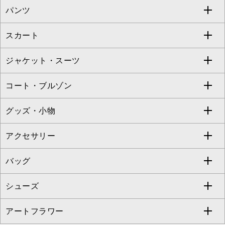
パンツ
カットソー・Tシャツ
すべてのワンピース・ドレス
Jocomomola
スカート
ブラウス・シャツ
ワンピース
すべてのパンツ
TARA JARMON
ジャケット・スーツ
ニット・セーター
ドレス
フルレングスパンツ
すべてのスカート
ZAPA
コート・ブルゾン
カーディガン
チュニック
クロップド・半端丈パンツ
ロング・マキシ丈スカート
すべてのジャケット・スーツ
TONEA
グッズ・小物
アンサンブルセット
ジャンパースカート
ガウチョ・ワイドパンツ
ひざ丈スカート
テーラードジャケット
すべてのコート・ブルゾン
al'aise modulation
アクセサリー
ベスト・ジレ
その他のワンピース・ドレス
ハーフ・ショート丈パンツ
ミモレ丈スカート
ノーカラージャケット
トレンチコート
すべてのグッズ・小物
GEORGES RECH
バッグ
パーカー
サロペット・オールインワン
ショート・ミニ丈スカート
セットアップ
ピーコート
マスク
すべてのアクセサリー
GIANNI LO GIUDICE
シューズ
タンクトップ・キャミソール
その他のパンツ
その他のスカート
セットアップジャケット
ダッフルコート
ストール・マフラー・スヌード
ネックレス
すべてのバッグ
CHRISTIAN AUJARD
アートフラワー
スウェット・ジャージー
セットアップパンツ
チェスターコート
ベルト・サスペンダー
ピアス・イヤリング
トートバッグ
すべてのシューズ
CHRISTIAN AUJARD Lサイズ