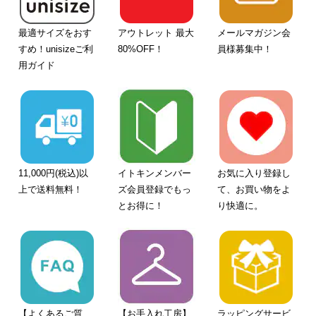
最適サイズをおす
アウトレット 最大
メールマガジン会
すめ！unisizeご利
80%OFF！
員様募集中！
用ガイド
11,000円(税込)以
イトキンメンバー
お気に入り登録し
上で送料無料！
ズ会員登録でもっ
て、お買い物をよ
とお得に！
り快適に。
【よくあるご質
【お手入れ工房】
ラッピングサービ