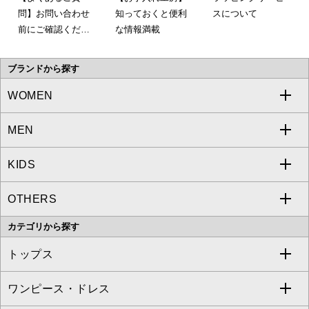
問】お問い合わせ
知っておくと便利
スについて
前にご確認くださ
な情報満載
い。
ブランドから探す
WOMEN
MEN
a.v.v
KIDS
MICHEL KLEIN
a.v.v
OTHERS
MK MICHEL KLEIN
MICHEL KLEIN HOMME
a.v.v
カテゴリから探す
OFUON le MK
MK MICHEL KLEIN HOMME
MK MICHEL KLEIN BAG
トップス
Sybilla
EMILIO ROBBA
ワンピース・ドレス
すべてのトップス
S sybilla
BUYERS SELECT