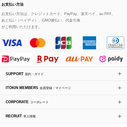
お支払い方法
その他のトップス
セットアップスカート
モッズコート
帽子
ブレスレット・バングル
ショルダーバッグ
パンプス
すべてのアートフラワー
eur3
お支払い方法は、クレジットカード、PayPay、楽天ペイ、au PAY、
あと払い（ペイディ）、GMO後払い、代金引換
セットアップワンピース
ステンカラーコート
ヘアアクセサリー
ブローチ・コサージュ
ボストンバッグ
スニーカー
ローズ
Maison de CINQ
がご利用いただけます。
その他のジャケット・スーツ
ノーカラーコート
財布・名刺入れ・ケース
その他のアクセサリー
クラッチバッグ
ブーツ・ブーティー
オーキッド・胡蝶蘭
MK MICHEL KLEIN BAG
ライダースジャケット
ハンカチ・バンダナ
バックパック・リュック
フラットシューズ
カサブランカ・カラー
HIROKO KOSHINO
デニムジャケット
手袋
ボディバッグ・メッセンジャーバッグ
ローファー
ラナンキュラス
re:edition project 165
SUPPORT
規約・ガイド
ダウンジャケット・コート
チャーム・ストラップ
トラベルバッグ
ドレスシューズ
ポプリアレンジ＆フレグランス
HIROKO BIS
ITOKIN MEMBERS
会員登録・マイページ
その他のコート・ブルゾン
ネクタイ
ビジネスバッグ
サンダル・ミュール
グリーン
HIROKO BIS GRANDE
CORPORATE
コーポレート
ポーチ
その他のバッグ
その他のシューズ
その他のアートフラワー
RECRUIT
求人情報
傘・日傘