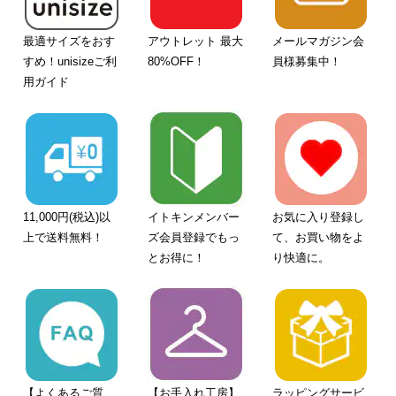
最適サイズをおす
アウトレット 最大
メールマガジン会
すめ！unisizeご利
80%OFF！
員様募集中！
用ガイド
11,000円(税込)以
イトキンメンバー
お気に入り登録し
上で送料無料！
ズ会員登録でもっ
て、お買い物をよ
とお得に！
り快適に。
【よくあるご質
【お手入れ工房】
ラッピングサービ