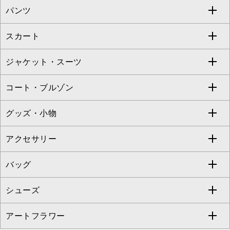
パンツ
カットソー・Tシャツ
すべてのワンピース・ドレス
Jocomomola
スカート
ブラウス・シャツ
ワンピース
すべてのパンツ
TARA JARMON
ジャケット・スーツ
ニット・セーター
ドレス
フルレングスパンツ
すべてのスカート
ZAPA
コート・ブルゾン
カーディガン
チュニック
クロップド・半端丈パンツ
ロング・マキシ丈スカート
すべてのジャケット・スーツ
TONEA
グッズ・小物
アンサンブルセット
ジャンパースカート
ガウチョ・ワイドパンツ
ひざ丈スカート
テーラードジャケット
すべてのコート・ブルゾン
al'aise modulation
アクセサリー
ベスト・ジレ
その他のワンピース・ドレス
ハーフ・ショート丈パンツ
ミモレ丈スカート
ノーカラージャケット
トレンチコート
すべてのグッズ・小物
GEORGES RECH
バッグ
パーカー
サロペット・オールインワン
ショート・ミニ丈スカート
セットアップ
ピーコート
マスク
すべてのアクセサリー
GIANNI LO GIUDICE
シューズ
タンクトップ・キャミソール
その他のパンツ
その他のスカート
セットアップジャケット
ダッフルコート
ストール・マフラー・スヌード
ネックレス
すべてのバッグ
CHRISTIAN AUJARD
アートフラワー
スウェット・ジャージー
セットアップパンツ
チェスターコート
ベルト・サスペンダー
ピアス・イヤリング
トートバッグ
すべてのシューズ
CHRISTIAN AUJARD Lサイズ