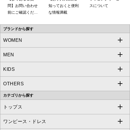
問】お問い合わせ
知っておくと便利
スについて
前にご確認くださ
な情報満載
い。
ブランドから探す
WOMEN
MEN
a.v.v
KIDS
MICHEL KLEIN
a.v.v
OTHERS
MK MICHEL KLEIN
MICHEL KLEIN HOMME
a.v.v
カテゴリから探す
OFUON le MK
MK MICHEL KLEIN HOMME
MK MICHEL KLEIN BAG
トップス
Sybilla
EMILIO ROBBA
ワンピース・ドレス
すべてのトップス
S sybilla
BUYERS SELECT