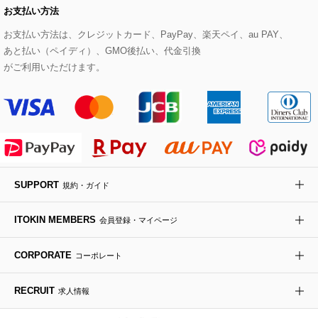
お支払い方法
その他のトップス
セットアップスカート
モッズコート
帽子
ブレスレット・バングル
ショルダーバッグ
パンプス
すべてのアートフラワー
eur3
お支払い方法は、クレジットカード、PayPay、楽天ペイ、au PAY、
あと払い（ペイディ）、GMO後払い、代金引換
セットアップワンピース
ステンカラーコート
ヘアアクセサリー
ブローチ・コサージュ
ボストンバッグ
スニーカー
ローズ
Maison de CINQ
がご利用いただけます。
その他のジャケット・スーツ
ノーカラーコート
財布・名刺入れ・ケース
その他のアクセサリー
クラッチバッグ
ブーツ・ブーティー
オーキッド・胡蝶蘭
MK MICHEL KLEIN BAG
ライダースジャケット
ハンカチ・バンダナ
バックパック・リュック
フラットシューズ
カサブランカ・カラー
HIROKO KOSHINO
デニムジャケット
手袋
ボディバッグ・メッセンジャーバッグ
ローファー
ラナンキュラス
re:edition project 165
SUPPORT
規約・ガイド
ダウンジャケット・コート
チャーム・ストラップ
トラベルバッグ
ドレスシューズ
ポプリアレンジ＆フレグランス
HIROKO BIS
ITOKIN MEMBERS
会員登録・マイページ
その他のコート・ブルゾン
ネクタイ
ビジネスバッグ
サンダル・ミュール
グリーン
HIROKO BIS GRANDE
CORPORATE
コーポレート
ポーチ
その他のバッグ
その他のシューズ
その他のアートフラワー
RECRUIT
求人情報
傘・日傘