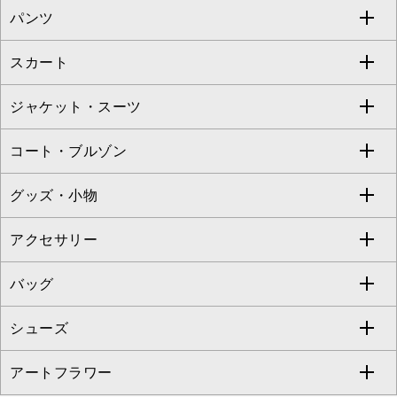
パンツ
カットソー・Tシャツ
すべてのワンピース・ドレス
Jocomomola
スカート
ブラウス・シャツ
ワンピース
すべてのパンツ
TARA JARMON
ジャケット・スーツ
ニット・セーター
ドレス
フルレングスパンツ
すべてのスカート
ZAPA
コート・ブルゾン
カーディガン
チュニック
クロップド・半端丈パンツ
ロング・マキシ丈スカート
すべてのジャケット・スーツ
TONEA
グッズ・小物
アンサンブルセット
ジャンパースカート
ガウチョ・ワイドパンツ
ひざ丈スカート
テーラードジャケット
すべてのコート・ブルゾン
al'aise modulation
アクセサリー
ベスト・ジレ
その他のワンピース・ドレス
ハーフ・ショート丈パンツ
ミモレ丈スカート
ノーカラージャケット
トレンチコート
すべてのグッズ・小物
GEORGES RECH
バッグ
パーカー
サロペット・オールインワン
ショート・ミニ丈スカート
セットアップ
ピーコート
マスク
すべてのアクセサリー
GIANNI LO GIUDICE
シューズ
タンクトップ・キャミソール
その他のパンツ
その他のスカート
セットアップジャケット
ダッフルコート
ストール・マフラー・スヌード
ネックレス
すべてのバッグ
CHRISTIAN AUJARD
アートフラワー
スウェット・ジャージー
セットアップパンツ
チェスターコート
ベルト・サスペンダー
ピアス・イヤリング
トートバッグ
すべてのシューズ
CHRISTIAN AUJARD Lサイズ