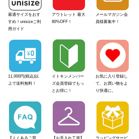
最適サイズをおす
アウトレット 最大
メールマガジン会
すめ！unisizeご利
80%OFF！
員様募集中！
用ガイド
11,000円(税込)以
イトキンメンバー
お気に入り登録し
上で送料無料！
ズ会員登録でもっ
て、お買い物をよ
とお得に！
り快適に。
【よくあるご質
【お手入れ工房】
ラッピングサービ