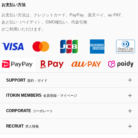
お支払い方法
その他のトップス
セットアップスカート
モッズコート
帽子
ブレスレット・バングル
ショルダーバッグ
パンプス
すべてのアートフラワー
eur3
お支払い方法は、クレジットカード、PayPay、楽天ペイ、au PAY、
あと払い（ペイディ）、GMO後払い、代金引換
セットアップワンピース
ステンカラーコート
ヘアアクセサリー
ブローチ・コサージュ
ボストンバッグ
スニーカー
ローズ
Maison de CINQ
がご利用いただけます。
その他のジャケット・スーツ
ノーカラーコート
財布・名刺入れ・ケース
その他のアクセサリー
クラッチバッグ
ブーツ・ブーティー
オーキッド・胡蝶蘭
MK MICHEL KLEIN BAG
ライダースジャケット
ハンカチ・バンダナ
バックパック・リュック
フラットシューズ
カサブランカ・カラー
HIROKO KOSHINO
デニムジャケット
手袋
ボディバッグ・メッセンジャーバッグ
ローファー
ラナンキュラス
re:edition project 165
SUPPORT
規約・ガイド
ダウンジャケット・コート
チャーム・ストラップ
トラベルバッグ
ドレスシューズ
ポプリアレンジ＆フレグランス
HIROKO BIS
ITOKIN MEMBERS
会員登録・マイページ
その他のコート・ブルゾン
ネクタイ
ビジネスバッグ
サンダル・ミュール
グリーン
HIROKO BIS GRANDE
CORPORATE
コーポレート
ポーチ
その他のバッグ
その他のシューズ
その他のアートフラワー
RECRUIT
求人情報
傘・日傘