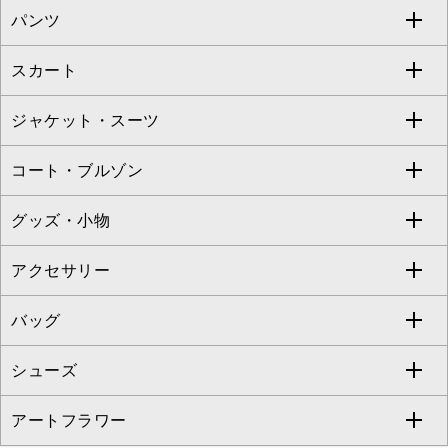
パンツ
カットソー・Tシャツ
すべてのワンピース・ドレス
Jocomomola
スカート
ブラウス・シャツ
ワンピース
すべてのパンツ
TARA JARMON
ジャケット・スーツ
ニット・セーター
ドレス
フルレングスパンツ
すべてのスカート
ZAPA
コート・ブルゾン
カーディガン
チュニック
クロップド・半端丈パンツ
ロング・マキシ丈スカート
すべてのジャケット・スーツ
TONEA
グッズ・小物
アンサンブルセット
ジャンパースカート
ガウチョ・ワイドパンツ
ひざ丈スカート
テーラードジャケット
すべてのコート・ブルゾン
al'aise modulation
アクセサリー
ベスト・ジレ
その他のワンピース・ドレス
ハーフ・ショート丈パンツ
ミモレ丈スカート
ノーカラージャケット
トレンチコート
すべてのグッズ・小物
GEORGES RECH
バッグ
パーカー
サロペット・オールインワン
ショート・ミニ丈スカート
セットアップ
ピーコート
マスク
すべてのアクセサリー
GIANNI LO GIUDICE
シューズ
タンクトップ・キャミソール
その他のパンツ
その他のスカート
セットアップジャケット
ダッフルコート
ストール・マフラー・スヌード
ネックレス
すべてのバッグ
CHRISTIAN AUJARD
アートフラワー
スウェット・ジャージー
セットアップパンツ
チェスターコート
ベルト・サスペンダー
ピアス・イヤリング
トートバッグ
すべてのシューズ
CHRISTIAN AUJARD Lサイズ