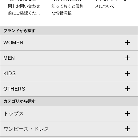
問】お問い合わせ
知っておくと便利
スについて
前にご確認くださ
な情報満載
い。
ブランドから探す
WOMEN
MEN
a.v.v
KIDS
MICHEL KLEIN
a.v.v
OTHERS
MK MICHEL KLEIN
MICHEL KLEIN HOMME
a.v.v
カテゴリから探す
OFUON le MK
MK MICHEL KLEIN HOMME
MK MICHEL KLEIN BAG
トップス
Sybilla
EMILIO ROBBA
ワンピース・ドレス
すべてのトップス
S sybilla
BUYERS SELECT