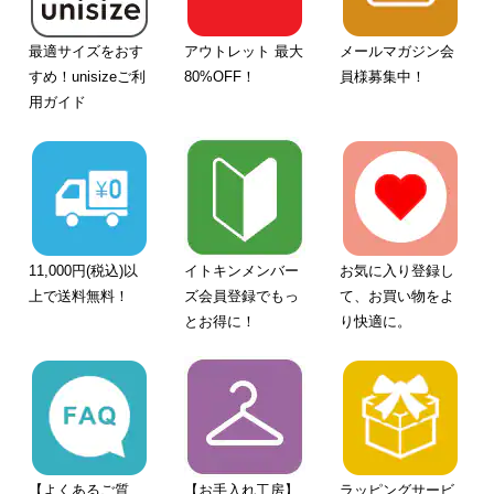
最適サイズをおす
アウトレット 最大
メールマガジン会
すめ！unisizeご利
80%OFF！
員様募集中！
用ガイド
11,000円(税込)以
イトキンメンバー
お気に入り登録し
上で送料無料！
ズ会員登録でもっ
て、お買い物をよ
とお得に！
り快適に。
【よくあるご質
【お手入れ工房】
ラッピングサービ