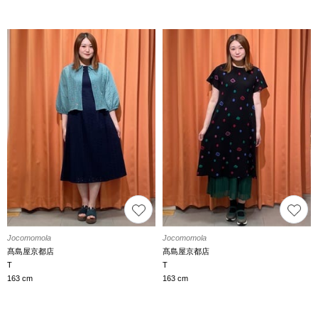
Jocomomola
Jocomomola
髙島屋京都店
髙島屋京都店
T
T
163 cm
163 cm