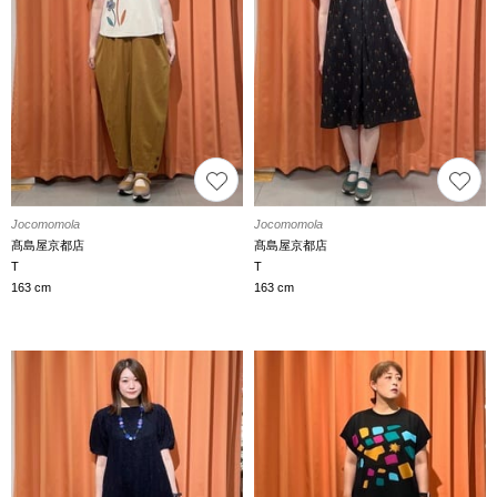
Jocomomola
Jocomomola
髙島屋京都店
髙島屋京都店
T
T
163 cm
163 cm