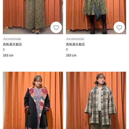
Jocomomola
Jocomomola
髙島屋京都店
髙島屋京都店
T
T
163 cm
163 cm