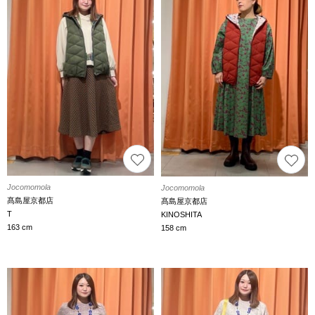
Jocomomola
Jocomomola
髙島屋京都店
髙島屋京都店
T
KINOSHITA
163 cm
158 cm