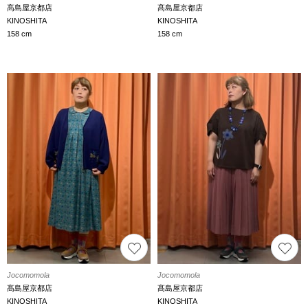
髙島屋京都店
髙島屋京都店
KINOSHITA
KINOSHITA
158 cm
158 cm
Jocomomola
Jocomomola
髙島屋京都店
髙島屋京都店
KINOSHITA
KINOSHITA