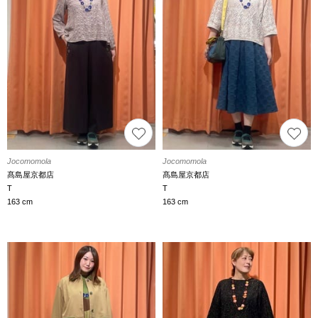
Jocomomola
Jocomomola
髙島屋京都店
髙島屋京都店
T
T
163 cm
163 cm