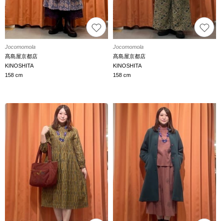
Jocomomola
Jocomomola
髙島屋京都店
髙島屋京都店
KINOSHITA
KINOSHITA
158 cm
158 cm