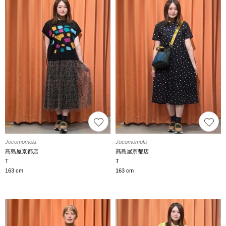
Jocomomola
Jocomomola
髙島屋京都店
髙島屋京都店
T
T
163 cm
163 cm