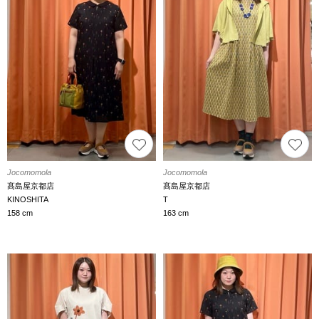
Jocomomola
Jocomomola
髙島屋京都店
髙島屋京都店
KINOSHITA
T
158 cm
163 cm