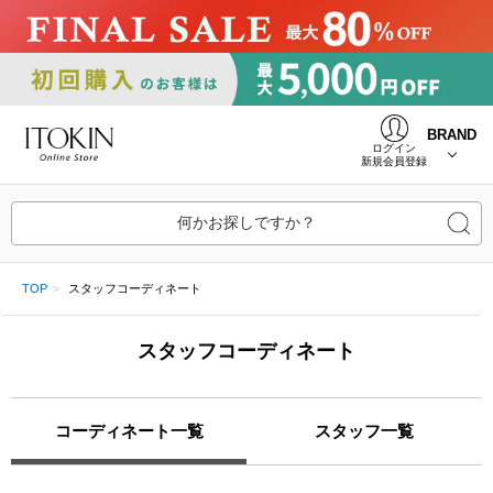
BRAND
ログイン
新規会員登録
何かお探しですか？
TOP
スタッフコーディネート
スタッフコーディネート
コーディネート一覧
スタッフ一覧