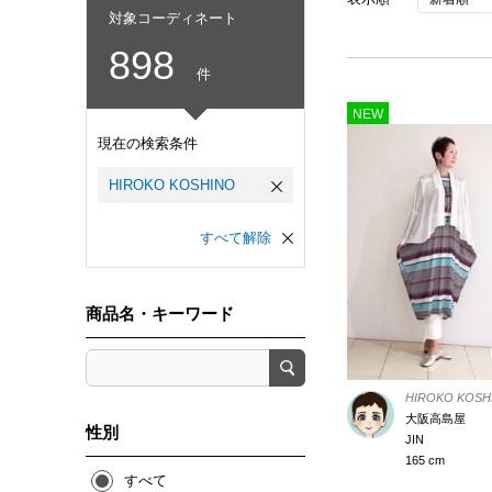
対象コーディネート
898
件
NEW
現在の検索条件
HIROKO KOSHINO
すべて解除
商品名・キーワード
HIROKO KOSH
大阪高島屋
性別
JIN
165 cm
すべて