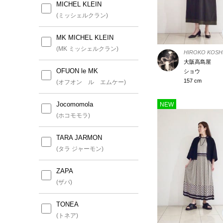
MICHEL KLEIN
(ミッシェルクラン)
MK MICHEL KLEIN
(MK ミッシェルクラン)
HIROKO KOSH
大阪高島屋
OFUON le MK
ショウ
157 cm
(オフオン ル エムケー)
Jocomomola
NEW
(ホコモモラ)
TARA JARMON
(タラ ジャーモン)
ZAPA
(ザパ)
TONEA
(トネア)