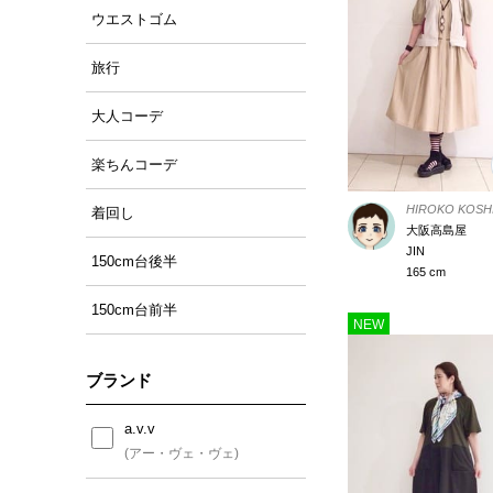
ウエストゴム
旅行
大人コーデ
楽ちんコーデ
HIROKO KOSH
着回し
大阪高島屋
JIN
150cm台後半
165 cm
150cm台前半
NEW
ブランド
a.v.v
(アー・ヴェ・ヴェ)