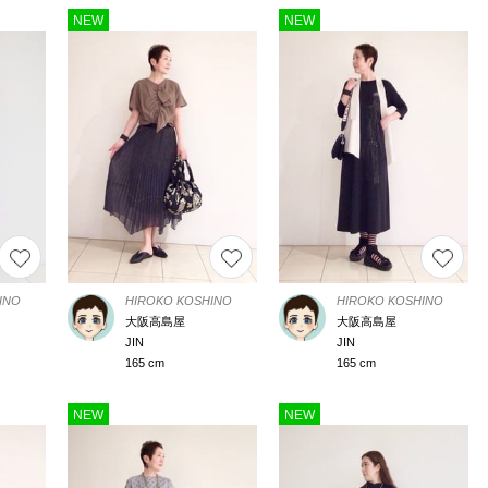
NEW
NEW
INO
HIROKO KOSHINO
HIROKO KOSHINO
大阪高島屋
大阪高島屋
JIN
JIN
165 cm
165 cm
NEW
NEW