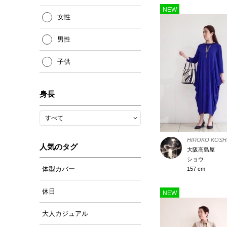
NEW
女性
男性
子供
身長
HIROKO KOSH
人気のタグ
大阪高島屋
ショウ
体型カバー
157 cm
休日
NEW
大人カジュアル