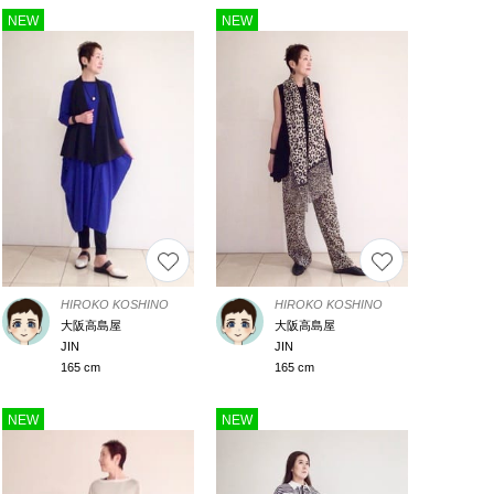
NEW
NEW
HIROKO KOSHINO
HIROKO KOSHINO
大阪高島屋
大阪高島屋
JIN
JIN
165 cm
165 cm
NEW
NEW