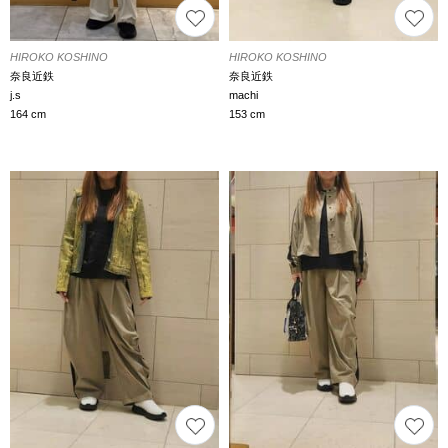
HIROKO KOSHINO
HIROKO KOSHINO
奈良近鉄
奈良近鉄
j.s
machi
164 cm
153 cm