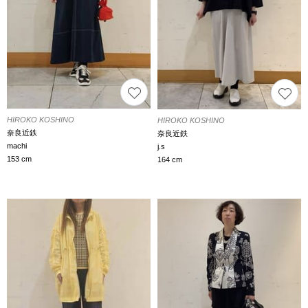
HIROKO KOSHINO
HIROKO KOSHINO
奈良近鉄
奈良近鉄
machi
j.s
153 cm
164 cm