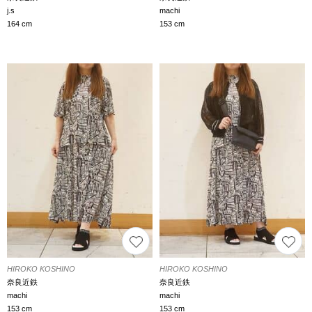
j.s
machi
164 cm
153 cm
HIROKO KOSHINO
HIROKO KOSHINO
奈良近鉄
奈良近鉄
machi
machi
153 cm
153 cm