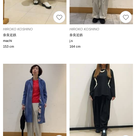
HIROKO KOSHINO
HIROKO KOSHINO
奈良近鉄
奈良近鉄
machi
j.s
153 cm
164 cm