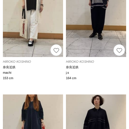
HIROKO KOSHINO
HIROKO KOSHINO
奈良近鉄
奈良近鉄
machi
j.s
153 cm
164 cm