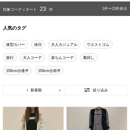
23
1件〜23件表示
対象コーディネート
件
人気のタグ
体型カバー
休日
大人カジュアル
ウエストゴム
旅行
大人コーデ
楽ちんコーデ
着回し
150cm台後半
150cm台前半
新着順
絞り込み