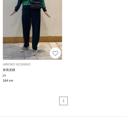
HIROKO KOSHINO
奈良近鉄
j.s
164 cm
1