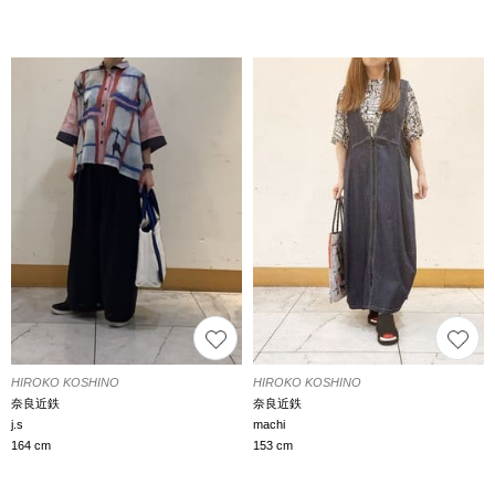
HIROKO KOSHINO
HIROKO KOSHINO
奈良近鉄
奈良近鉄
j.s
machi
164 cm
153 cm