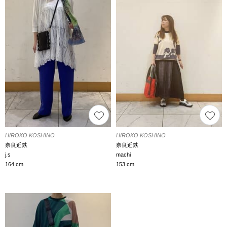
HIROKO KOSHINO
HIROKO KOSHINO
奈良近鉄
奈良近鉄
j.s
machi
164 cm
153 cm