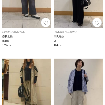
HIROKO KOSHINO
HIROKO KOSHINO
奈良近鉄
奈良近鉄
machi
j.s
153 cm
164 cm