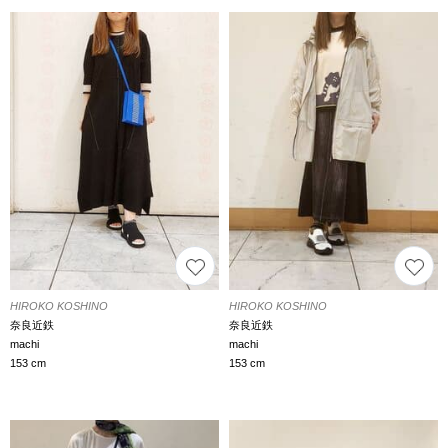
HIROKO KOSHINO
HIROKO KOSHINO
奈良近鉄
奈良近鉄
machi
machi
153 cm
153 cm