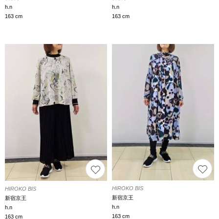
h.n
h.n
163 cm
163 cm
HIROKO BIS
HIROKO BIS
新宿京王
新宿京王
h.n
h.n
163 cm
163 cm