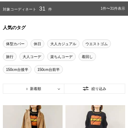
31
1件〜31件表示
対象コーディネート
件
人気のタグ
体型カバー
休日
大人カジュアル
ウエストゴム
旅行
大人コーデ
楽ちんコーデ
着回し
150cm台後半
150cm台前半
新着順
絞り込み