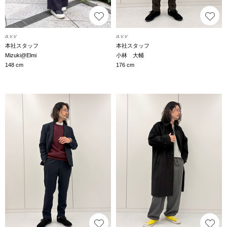
a.v.v
a.v.v
本社スタッフ
本社スタッフ
Mizuki@Elmi
小林 大輔
148 cm
176 cm