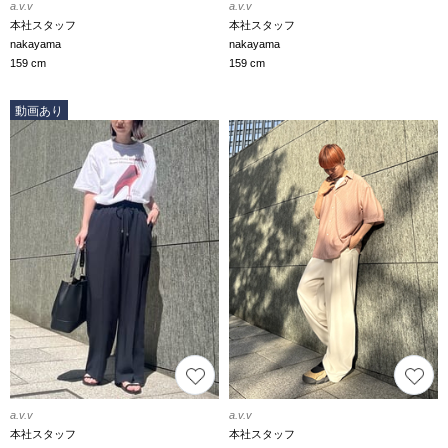
a.v.v
a.v.v
本社スタッフ
本社スタッフ
nakayama
nakayama
159 cm
159 cm
動画あり
a.v.v
a.v.v
本社スタッフ
本社スタッフ