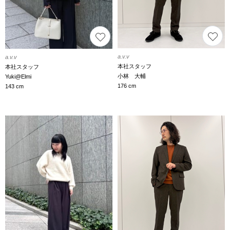
a.v.v
a.v.v
本社スタッフ
本社スタッフ
小林 大輔
Yuki@Elmi
176 cm
143 cm