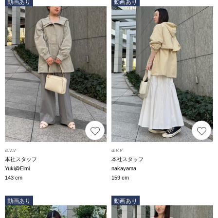
動画あり
動画あり
a.v.v
a.v.v
本社スタッフ
本社スタッフ
Yuki@Elmi
nakayama
143 cm
159 cm
動画あり
動画あり