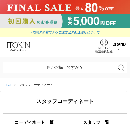
>地震の影響によるご注文品の配送遅延について
BRAND
ログイン
新規会員登録
何かお探しですか？
TOP
スタッフコーディネート
スタッフコーディネート
コーディネート一覧
スタッフ一覧