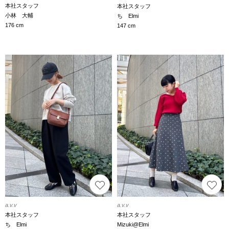
本社スタッフ
本社スタッフ
小林 大輔
ち Elmi
176 cm
147 cm
a.v.v
a.v.v
本社スタッフ
本社スタッフ
ち Elmi
Mizuki@Elmi