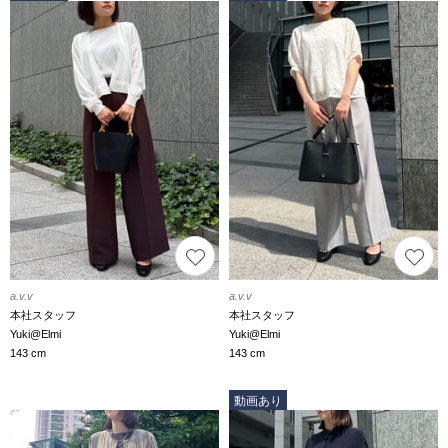
a.v.v
a.v.v
本社スタッフ
本社スタッフ
Yuki@Elmi
Yuki@Elmi
143 cm
143 cm
動画あり