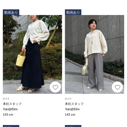
動画あり
動画あり
a.v.v
a.v.v
本社スタッフ
本社スタッフ
Yuki@Elmi
Yuki@Elmi
143 cm
143 cm