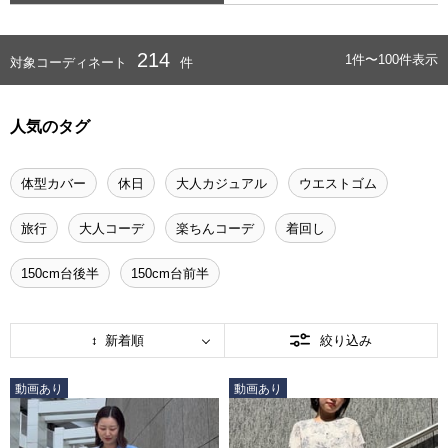
214
1件〜100件表示
対象コーディネート
件
人気のタグ
体型カバー
休日
大人カジュアル
ウエストゴム
旅行
大人コーデ
楽ちんコーデ
着回し
150cm台後半
150cm台前半
新着順
絞り込み
動画あり
動画あり