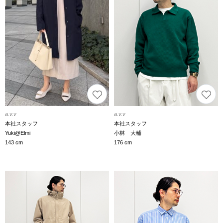
a.v.v
a.v.v
本社スタッフ
本社スタッフ
Yuki@Elmi
小林 大輔
143 cm
176 cm