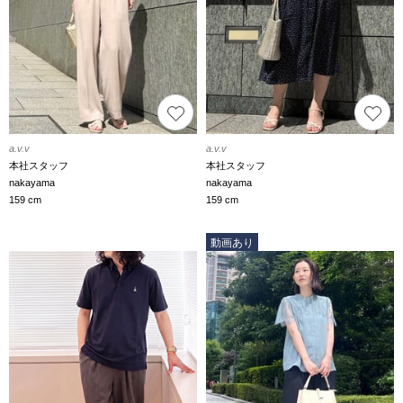
a.v.v
a.v.v
本社スタッフ
本社スタッフ
nakayama
nakayama
159 cm
159 cm
動画あり