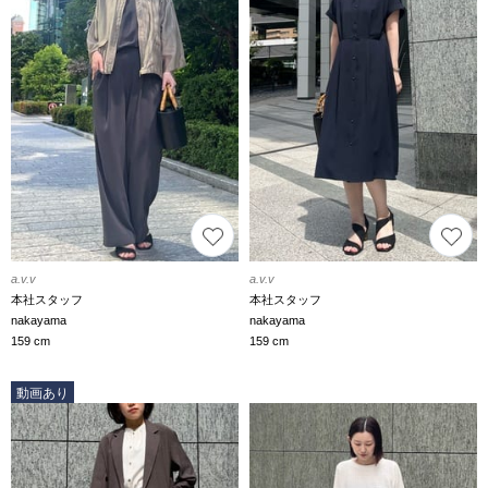
a.v.v
a.v.v
本社スタッフ
本社スタッフ
nakayama
nakayama
159 cm
159 cm
動画あり