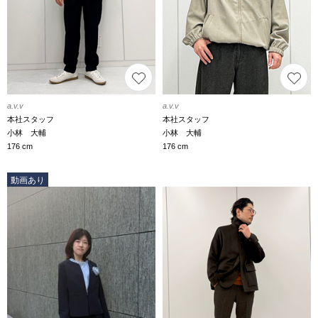
a.v.v
a.v.v
本社スタッフ
本社スタッフ
小林 大輔
小林 大輔
176 cm
176 cm
動画あり