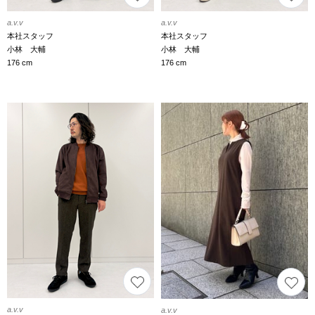
a.v.v
a.v.v
本社スタッフ
本社スタッフ
小林 大輔
小林 大輔
176 cm
176 cm
a.v.v
a.v.v