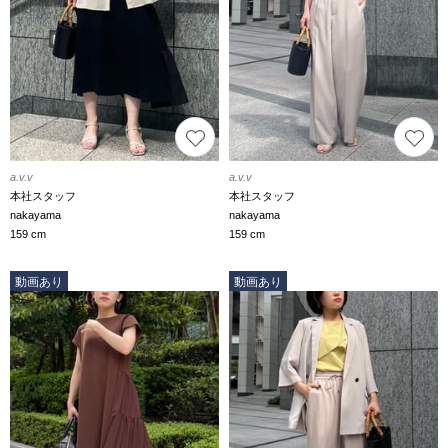
a.v.v
a.v.v
本社スタッフ
本社スタッフ
nakayama
nakayama
159 cm
159 cm
動画あり
動画あり