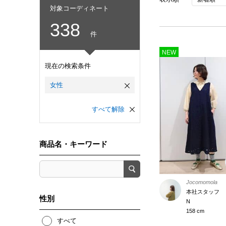
対象コーディネート
338
件
NEW
現在の検索条件
女性
すべて解除
商品名・キーワード
Jocomomola
本社スタッフ
性別
N
158 cm
すべて