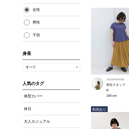
女性
男性
子供
身長
Jocomomola
人気のタグ
本社スタッフ
N
158 cm
体型カバー
休日
動画あり
大人カジュアル