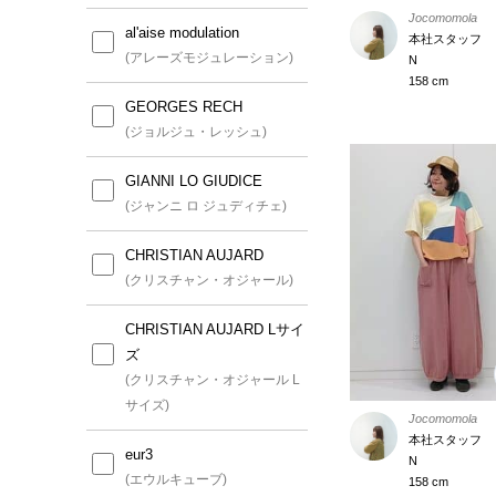
Jocomomola
al'aise modulation
本社スタッフ
(アレーズモジュレーション)
N
158 cm
GEORGES RECH
(ジョルジュ・レッシュ)
GIANNI LO GIUDICE
(ジャンニ ロ ジュディチェ)
CHRISTIAN AUJARD
(クリスチャン・オジャール)
CHRISTIAN AUJARD Lサイ
ズ
(クリスチャン・オジャール L
サイズ)
Jocomomola
本社スタッフ
eur3
N
(エウルキューブ)
158 cm