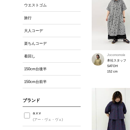
ウエストゴム
旅行
大人コーデ
楽ちんコーデ
Jocomomola
着回し
本社スタッフ
SATOH
150cm台後半
152 cm
150cm台前半
ブランド
a.v.v
(アー・ヴェ・ヴェ)