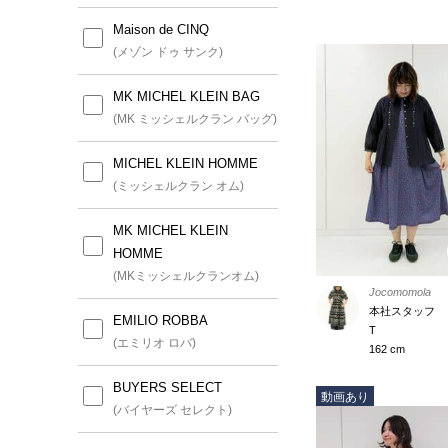
Maison de CINQ
(メゾン ドゥ サンク)
MK MICHEL KLEIN BAG
(MK ミッシェルクラン バッグ)
MICHEL KLEIN HOMME
(ミッシェルクラン オム)
MK MICHEL KLEIN
HOMME
(MKミッシェルクランオム)
Jocomomola
本社スタッフ
EMILIO ROBBA
T
(エミリオ ロバ)
162 cm
BUYERS SELECT
動画あり
(バイヤーズ セレクト)