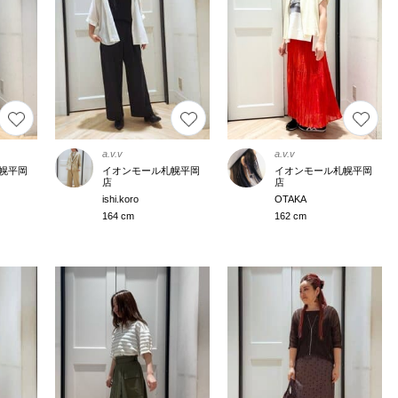
a.v.v
a.v.v
幌平岡
イオンモール札幌平岡
イオンモール札幌平岡
店
店
ishi.koro
OTAKA
164 cm
162 cm