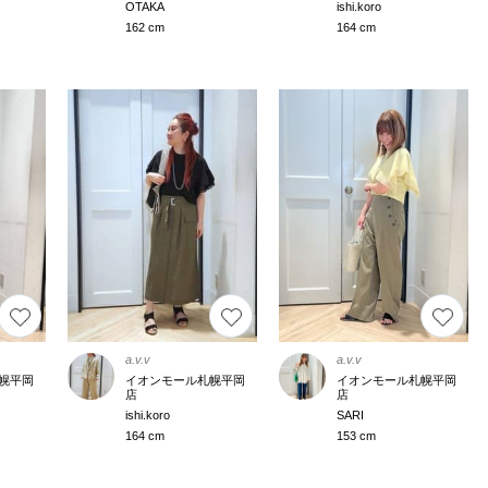
OTAKA
ishi.koro
162 cm
164 cm
a.v.v
a.v.v
幌平岡
イオンモール札幌平岡
イオンモール札幌平岡
店
店
ishi.koro
SARI
164 cm
153 cm