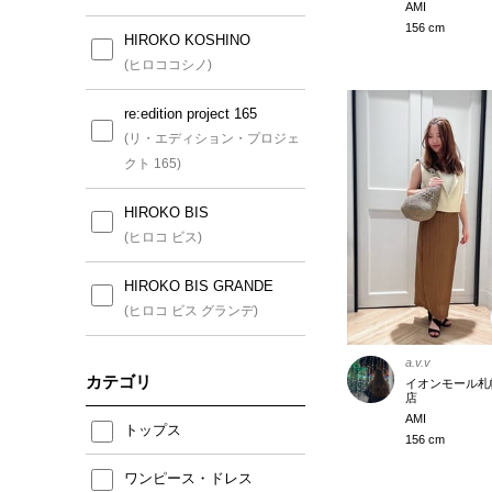
AMI
156 cm
HIROKO KOSHINO
(ヒロココシノ)
re:edition project 165
(リ・エディション・プロジェ
クト 165)
HIROKO BIS
(ヒロコ ビス)
HIROKO BIS GRANDE
(ヒロコ ビス グランデ)
a.v.v
カテゴリ
イオンモール札
店
AMI
トップス
156 cm
ワンピース・ドレス