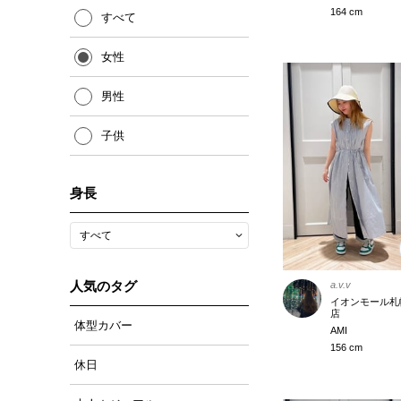
164 cm
すべて
女性
男性
子供
身長
人気のタグ
a.v.v
イオンモール札
店
体型カバー
AMI
156 cm
休日