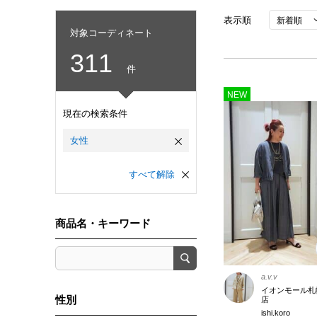
表示順
対象コーディネート
311
件
NEW
現在の検索条件
女性
すべて解除
商品名・キーワード
a.v.v
イオンモール札
性別
店
ishi.koro