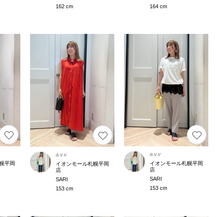
162 cm
164 cm
a.v.v
a.v.v
幌平岡
イオンモール札幌平岡
イオンモール札幌平岡
店
店
SARI
SARI
153 cm
153 cm