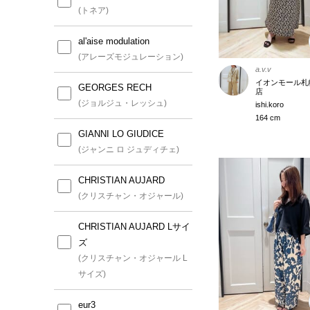
(トネア)
al'aise modulation
(アレーズモジュレーション)
a.v.v
イオンモール札
GEORGES RECH
店
(ジョルジュ・レッシュ)
ishi.koro
164 cm
GIANNI LO GIUDICE
(ジャンニ ロ ジュディチェ)
CHRISTIAN AUJARD
(クリスチャン・オジャール)
CHRISTIAN AUJARD Lサイ
ズ
(クリスチャン・オジャール L
サイズ)
eur3