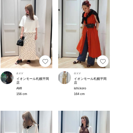
a.v.v
a.v.v
イオンモール札幌平岡
イオンモール札幌平岡
店
店
AMI
ishi.koro
156 cm
164 cm