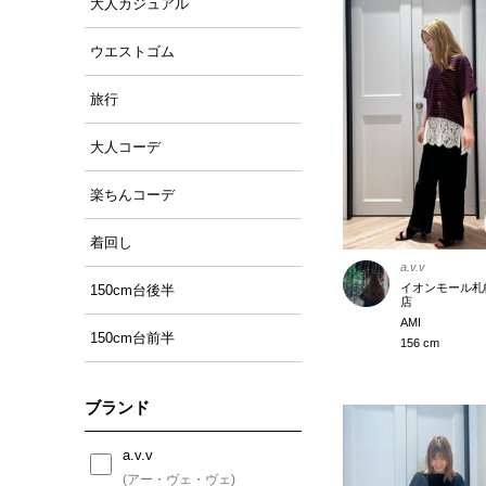
大人カジュアル
ウエストゴム
旅行
大人コーデ
楽ちんコーデ
着回し
a.v.v
イオンモール札
150cm台後半
店
AMI
150cm台前半
156 cm
ブランド
a.v.v
(アー・ヴェ・ヴェ)