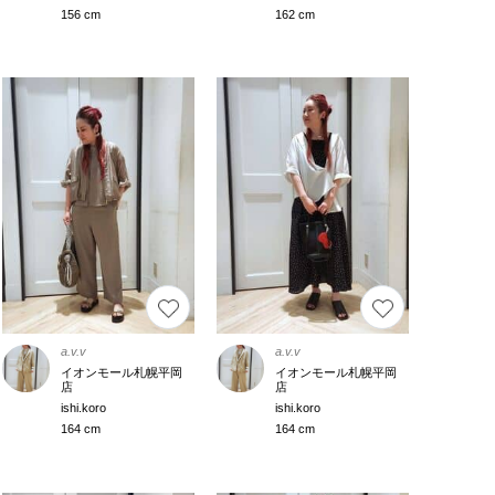
156 cm
162 cm
a.v.v
a.v.v
イオンモール札幌平岡
イオンモール札幌平岡
店
店
ishi.koro
ishi.koro
164 cm
164 cm