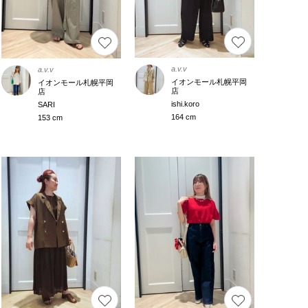
a.v.v
a.v.v
イオンモール札幌平岡
イオンモール札幌平岡
店
店
ishi.koro
SARI
164 cm
153 cm