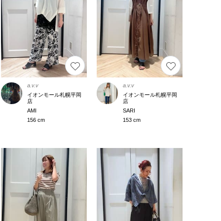
a.v.v
a.v.v
イオンモール札幌平岡
イオンモール札幌平岡
店
店
AMI
SARI
156 cm
153 cm