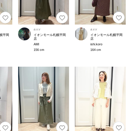
a.v.v
a.v.v
幌平岡
イオンモール札幌平岡
イオンモール札幌平岡
店
店
AMI
ishi.koro
156 cm
164 cm