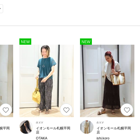
NEW
NEW
a.v.v
a.v.v
幌平岡
イオンモール札幌平岡
イオンモール札幌平岡
店
店
OTAKA
ishi.koro