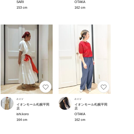
SARI
OTAKA
153 cm
162 cm
a.v.v
a.v.v
イオンモール札幌平岡
イオンモール札幌平岡
店
店
ishi.koro
OTAKA
164 cm
162 cm