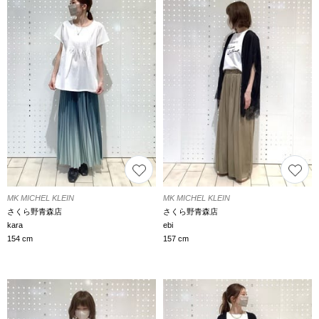
MK MICHEL KLEIN
MK MICHEL KLEIN
さくら野青森店
さくら野青森店
kara
ebi
154 cm
157 cm