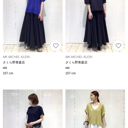
MK MICHEL KLEIN
MK MICHEL KLEIN
さくら野青森店
さくら野青森店
ebi
ebi
157 cm
157 cm