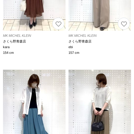
MK MICHEL KLEIN
MK MICHEL KLEIN
さくら野青森店
さくら野青森店
kara
ebi
154 cm
157 cm