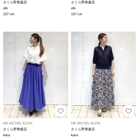
さくら野青森店
さくら野青森店
ebi
ebi
157 cm
157 cm
MK MICHEL KLEIN
MK MICHEL KLEIN
さくら野青森店
さくら野青森店
kara
kara