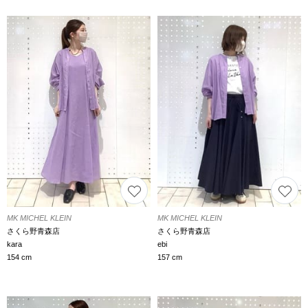
MK MICHEL KLEIN
MK MICHEL KLEIN
さくら野青森店
さくら野青森店
kara
ebi
154 cm
157 cm