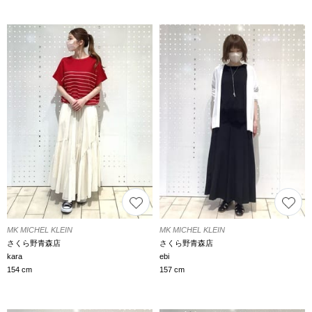
MK MICHEL KLEIN
MK MICHEL KLEIN
さくら野青森店
さくら野青森店
kara
ebi
154 cm
157 cm