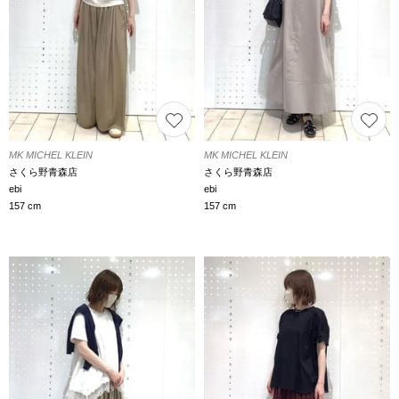
MK MICHEL KLEIN
MK MICHEL KLEIN
さくら野青森店
さくら野青森店
ebi
ebi
157 cm
157 cm