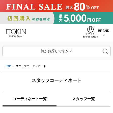
BRAND
ログイン
新規会員登録
何かお探しですか？
TOP
スタッフコーディネート
スタッフコーディネート
コーディネート一覧
スタッフ一覧