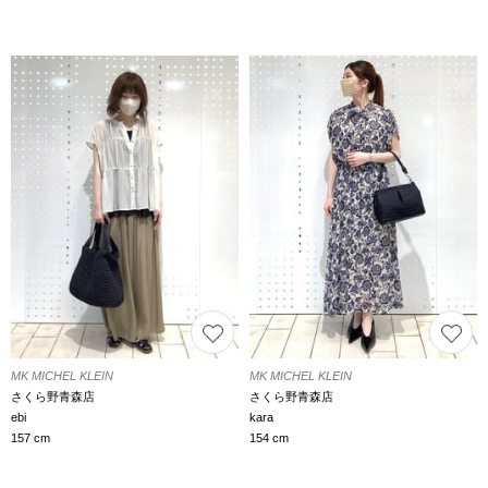
MK MICHEL KLEIN
MK MICHEL KLEIN
さくら野青森店
さくら野青森店
ebi
kara
157 cm
154 cm