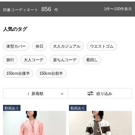
856
1件〜100件表示
対象コーディネート
件
人気のタグ
体型カバー
休日
大人カジュアル
ウエストゴム
旅行
大人コーデ
楽ちんコーデ
着回し
150cm台後半
150cm台前半
新着順
絞り込み
動画あり
動画あり