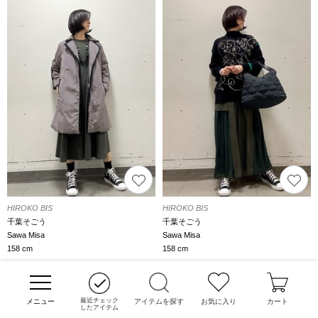
HIROKO BIS
HIROKO BIS
千葉そごう
千葉そごう
Sawa Misa
Sawa Misa
158 cm
158 cm
動画あり
動画あり
最近チェック
アイテムを探す
お気に入り
カート
したアイテム