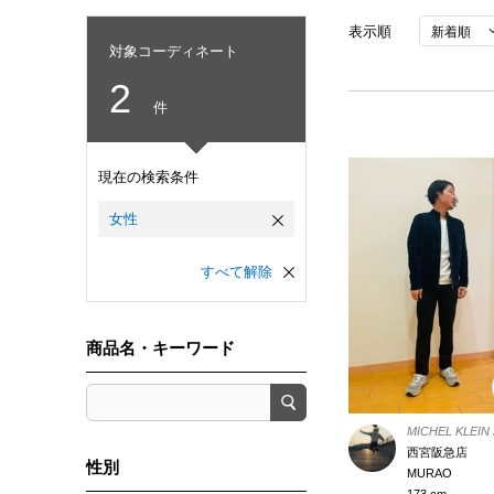
表示順
対象コーディネート
2
件
現在の検索条件
女性
すべて解除
商品名・キーワード
MICHEL KLEI
西宮阪急店
性別
MURAO
173 cm