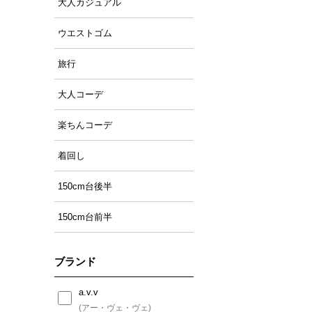
大人カジュアル
ウエストゴム
旅行
大人コーデ
楽ちんコーデ
着回し
150cm台後半
150cm台前半
ブランド
a.v.v
(アー・ヴェ・ヴェ)