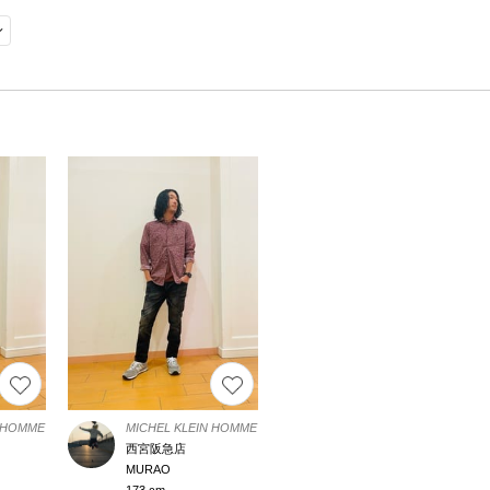
N HOMME
MICHEL KLEIN HOMME
西宮阪急店
MURAO
173 cm