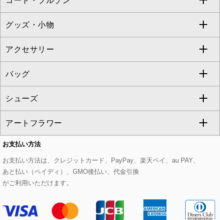
コート・ブルゾン
カーディガン
チュニック
クロップド・半端丈パンツ
ロング・マキシ丈スカート
すべてのジャケット・スーツ
TONEA
グッズ・小物
アンサンブルセット
ジャンパースカート
ガウチョ・ワイドパンツ
ひざ丈スカート
テーラードジャケット
すべてのコート・ブルゾン
al'aise modulation
アクセサリー
ベスト・ジレ
その他のワンピース・ドレス
ハーフ・ショート丈パンツ
ミモレ丈スカート
ノーカラージャケット
トレンチコート
すべてのグッズ・小物
GEORGES RECH
バッグ
パーカー
サロペット・オールインワン
ショート・ミニ丈スカート
セットアップ
ピーコート
マスク
すべてのアクセサリー
GIANNI LO GIUDICE
シューズ
タンクトップ・キャミソール
その他のパンツ
その他のスカート
セットアップジャケット
ダッフルコート
ストール・マフラー・スヌード
ネックレス
すべてのバッグ
CHRISTIAN AUJARD
アートフラワー
スウェット・ジャージー
セットアップパンツ
チェスターコート
ベルト・サスペンダー
ピアス・イヤリング
トートバッグ
すべてのシューズ
CHRISTIAN AUJARD Lサイズ
お支払い方法
その他のトップス
セットアップスカート
モッズコート
帽子
ブレスレット・バングル
ショルダーバッグ
パンプス
すべてのアートフラワー
eur3
お支払い方法は、クレジットカード、PayPay、楽天ペイ、au PAY、
あと払い（ペイディ）、GMO後払い、代金引換
セットアップワンピース
ステンカラーコート
ヘアアクセサリー
ブローチ・コサージュ
ボストンバッグ
スニーカー
ローズ
Maison de CINQ
がご利用いただけます。
その他のジャケット・スーツ
ノーカラーコート
財布・名刺入れ・ケース
その他のアクセサリー
クラッチバッグ
ブーツ・ブーティー
オーキッド・胡蝶蘭
MK MICHEL KLEIN BAG