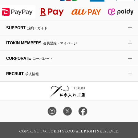
ライダースジャケット
ハンカチ・バンダナ
バックパック・リュック
フラットシューズ
カサブランカ・カラー
HIROKO KOSHINO
デニムジャケット
手袋
ボディバッグ・メッセンジャーバッグ
ローファー
ラナンキュラス
re:edition project 165
SUPPORT
規約・ガイド
ダウンジャケット・コート
チャーム・ストラップ
トラベルバッグ
ドレスシューズ
ポプリアレンジ＆フレグランス
HIROKO BIS
ITOKIN MEMBERS
会員登録・マイページ
その他のコート・ブルゾン
ネクタイ
ビジネスバッグ
サンダル・ミュール
グリーン
HIROKO BIS GRANDE
CORPORATE
コーポレート
ポーチ
その他のバッグ
その他のシューズ
その他のアートフラワー
RECRUIT
求人情報
傘・日傘
アイウェア
レッグウェア
時計
COPYRIGHT © ITOKIN GROUP ALL RIGHTS RESERVED.