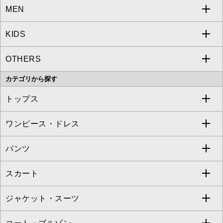
MEN
a.v.v
KIDS
MICHEL KLEIN
a.v.v
OTHERS
MK MICHEL KLEIN
MICHEL KLEIN HOMME
a.v.v
カテゴリから探す
OFUON le MK
MK MICHEL KLEIN HOMME
MK MICHEL KLEIN BAG
トップス
Sybilla
EMILIO ROBBA
ワンピース・ドレス
すべてのトップス
S sybilla
BUYERS SELECT
パンツ
カットソー・Tシャツ
すべてのワンピース・ドレス
Jocomomola
スカート
ブラウス・シャツ
ワンピース
すべてのパンツ
TARA JARMON
ジャケット・スーツ
ニット・セーター
ドレス
フルレングスパンツ
すべてのスカート
ZAPA