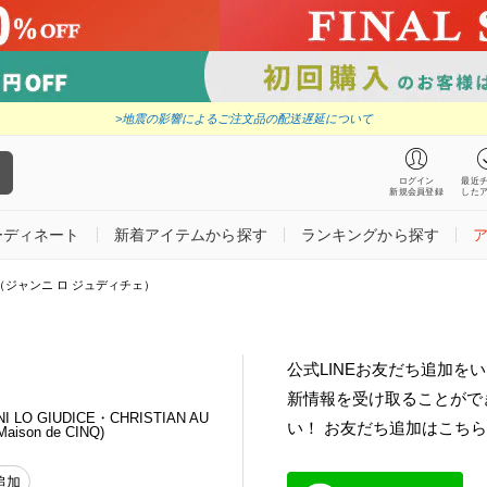
>地震の影響によるご注文品の配送遅延について
ログイン
最近
新規会員登録
した
ーディネート
新着アイテムから探す
ランキングから探す
DICE（ジャンニ ロ ジュディチェ）
公式LINEお友だち追加を
新情報を受け取ることがで
O GIUDICE・CHRISTIAN AU
い！ お友だち追加はこち
son de CINQ)
追加