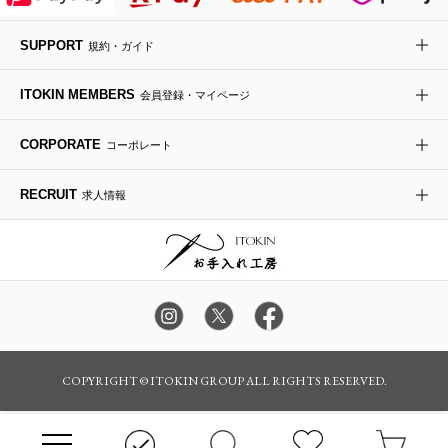
デニムジャケット
手袋
ボディバッグ・メッセンジャーバッグ
ローファー
ラナンキュラス
re:edition project 165
SUPPORT
規約・ガイド
ダウンジャケット・コート
チャーム・ストラップ
トラベルバッグ
ドレスシューズ
ポプリアレンジ＆フレグランス
HIROKO BIS
ITOKIN MEMBERS
会員登録・マイページ
その他のコート・ブルゾン
ネクタイ
ビジネスバッグ
サンダル・ミュール
グリーン
HIROKO BIS GRANDE
CORPORATE
コーポレート
ポーチ
その他のバッグ
その他のシューズ
その他のアートフラワー
RECRUIT
求人情報
傘・日傘
アイウェア
レッグウェア
時計
COPYRIGHT © ITOKIN GROUP ALL RIGHTS RESERVED.
その他のグッズ・小物