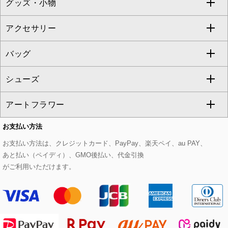
グッズ・小物
アンサンブルセット
ジャンパースカート
ガウチョ・ワイドパンツ
ひざ丈スカート
テーラードジャケット
すべてのコート・ブルゾン
al'aise modulation
アクセサリー
ベスト・ジレ
その他のワンピース・ドレス
ハーフ・ショート丈パンツ
ミモレ丈スカート
ノーカラージャケット
トレンチコート
すべてのグッズ・小物
GEORGES RECH
バッグ
パーカー
サロペット・オールインワン
ショート・ミニ丈スカート
セットアップ
ピーコート
マスク
すべてのアクセサリー
GIANNI LO GIUDICE
シューズ
タンクトップ・キャミソール
その他のパンツ
その他のスカート
セットアップジャケット
ダッフルコート
ストール・マフラー・スヌード
ネックレス
すべてのバッグ
CHRISTIAN AUJARD
アートフラワー
スウェット・ジャージー
セットアップパンツ
チェスターコート
ベルト・サスペンダー
ピアス・イヤリング
トートバッグ
すべてのシューズ
CHRISTIAN AUJARD Lサイズ
お支払い方法
その他のトップス
セットアップスカート
モッズコート
帽子
ブレスレット・バングル
ショルダーバッグ
パンプス
すべてのアートフラワー
eur3
お支払い方法は、クレジットカード、PayPay、楽天ペイ、au PAY、
あと払い（ペイディ）、GMO後払い、代金引換
セットアップワンピース
ステンカラーコート
ヘアアクセサリー
ブローチ・コサージュ
ボストンバッグ
スニーカー
ローズ
Maison de CINQ
がご利用いただけます。
その他のジャケット・スーツ
ノーカラーコート
財布・名刺入れ・ケース
その他のアクセサリー
クラッチバッグ
ブーツ・ブーティー
オーキッド・胡蝶蘭
MK MICHEL KLEIN BAG
ライダースジャケット
ハンカチ・バンダナ
バックパック・リュック
フラットシューズ
カサブランカ・カラー
HIROKO KOSHINO