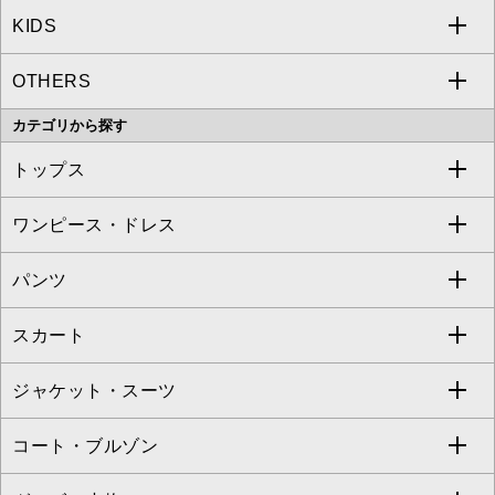
KIDS
MICHEL KLEIN
a.v.v
OTHERS
MK MICHEL KLEIN
MICHEL KLEIN HOMME
a.v.v
カテゴリから探す
OFUON le MK
MK MICHEL KLEIN HOMME
MK MICHEL KLEIN BAG
トップス
Sybilla
EMILIO ROBBA
ワンピース・ドレス
すべてのトップス
S sybilla
BUYERS SELECT
パンツ
カットソー・Tシャツ
すべてのワンピース・ドレス
Jocomomola
スカート
ブラウス・シャツ
ワンピース
すべてのパンツ
TARA JARMON
ジャケット・スーツ
ニット・セーター
ドレス
フルレングスパンツ
すべてのスカート
ZAPA
コート・ブルゾン
カーディガン
チュニック
クロップド・半端丈パンツ
ロング・マキシ丈スカート
すべてのジャケット・スーツ
TONEA