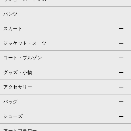
S sybilla
BUYERS SELECT
パンツ
カットソー・Tシャツ
すべてのワンピース・ドレス
Jocomomola
スカート
ブラウス・シャツ
ワンピース
すべてのパンツ
TARA JARMON
ジャケット・スーツ
ニット・セーター
ドレス
フルレングスパンツ
すべてのスカート
ZAPA
コート・ブルゾン
カーディガン
チュニック
クロップド・半端丈パンツ
ロング・マキシ丈スカート
すべてのジャケット・スーツ
TONEA
グッズ・小物
アンサンブルセット
ジャンパースカート
ガウチョ・ワイドパンツ
ひざ丈スカート
テーラードジャケット
すべてのコート・ブルゾン
al'aise modulation
アクセサリー
ベスト・ジレ
その他のワンピース・ドレス
ハーフ・ショート丈パンツ
ミモレ丈スカート
ノーカラージャケット
トレンチコート
すべてのグッズ・小物
GEORGES RECH
バッグ
パーカー
サロペット・オールインワン
ショート・ミニ丈スカート
セットアップ
ピーコート
マスク
すべてのアクセサリー
GIANNI LO GIUDICE
シューズ
タンクトップ・キャミソール
その他のパンツ
その他のスカート
セットアップジャケット
ダッフルコート
ストール・マフラー・スヌード
ネックレス
すべてのバッグ
CHRISTIAN AUJARD
アートフラワー
スウェット・ジャージー
セットアップパンツ
チェスターコート
ベルト・サスペンダー
ピアス・イヤリング
トートバッグ
すべてのシューズ