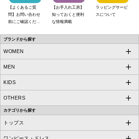
【よくあるご質
【お手入れ工房】
ラッピングサービ
問】お問い合わせ
知っておくと便利
スについて
前にご確認くださ
な情報満載
い。
ブランドから探す
WOMEN
MEN
a.v.v
KIDS
MICHEL KLEIN
a.v.v
OTHERS
MK MICHEL KLEIN
MICHEL KLEIN HOMME
a.v.v
カテゴリから探す
OFUON le MK
MK MICHEL KLEIN HOMME
MK MICHEL KLEIN BAG
トップス
Sybilla
EMILIO ROBBA
ワンピース・ドレス
すべてのトップス