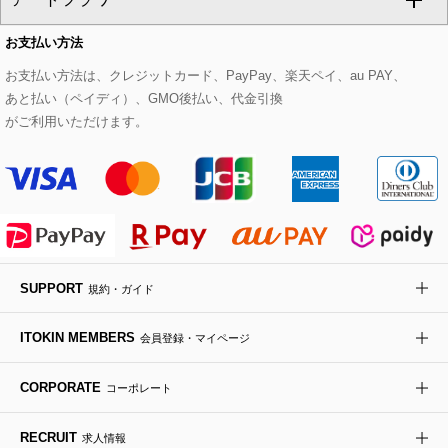
CHRISTIAN AUJARD Lサイズ
お支払い方法
その他のトップス
セットアップスカート
モッズコート
帽子
ブレスレット・バングル
ショルダーバッグ
パンプス
すべてのアートフラワー
eur3
お支払い方法は、クレジットカード、PayPay、楽天ペイ、au PAY、
あと払い（ペイディ）、GMO後払い、代金引換
セットアップワンピース
ステンカラーコート
ヘアアクセサリー
ブローチ・コサージュ
ボストンバッグ
スニーカー
ローズ
Maison de CINQ
がご利用いただけます。
その他のジャケット・スーツ
ノーカラーコート
財布・名刺入れ・ケース
その他のアクセサリー
クラッチバッグ
ブーツ・ブーティー
オーキッド・胡蝶蘭
MK MICHEL KLEIN BAG
ライダースジャケット
ハンカチ・バンダナ
バックパック・リュック
フラットシューズ
カサブランカ・カラー
HIROKO KOSHINO
デニムジャケット
手袋
ボディバッグ・メッセンジャーバッグ
ローファー
ラナンキュラス
re:edition project 165
SUPPORT
規約・ガイド
ダウンジャケット・コート
チャーム・ストラップ
トラベルバッグ
ドレスシューズ
ポプリアレンジ＆フレグランス
HIROKO BIS
ITOKIN MEMBERS
会員登録・マイページ
その他のコート・ブルゾン
ネクタイ
ビジネスバッグ
サンダル・ミュール
グリーン
HIROKO BIS GRANDE
CORPORATE
コーポレート
ポーチ
その他のバッグ
その他のシューズ
その他のアートフラワー
RECRUIT
求人情報