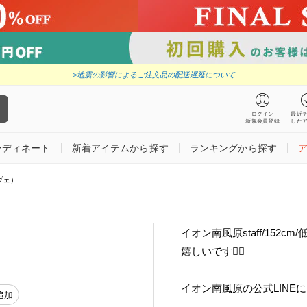
>地震の影響によるご注文品の配送遅延について
ログイン
最近
新規会員登録
した
ーディネート
新着アイテムから探す
ランキングから探す
・ヴェ）
イオン南風原staff/152
嬉しいです🧚‍♀️
イオン南風原の公式LINE
追加