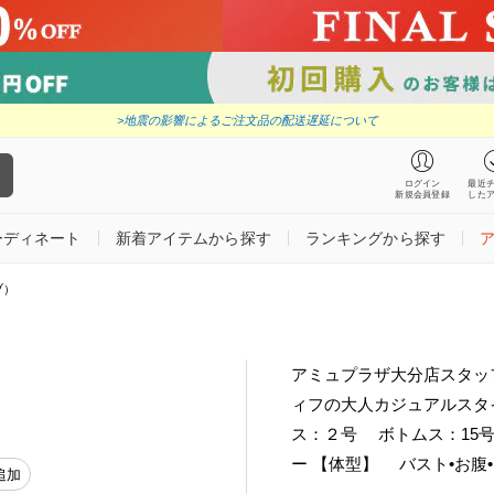
>地震の影響によるご注文品の配送遅延について
ログイン
最近
新規会員登録
した
ーディネート
新着アイテムから探す
ランキングから探す
ブ）
アミュプラザ大分店スタッフ
ィフの大人カジュアルスタ
ス：２号 ボトムス：15号
ー 【体型】 バスト•お腹
追加