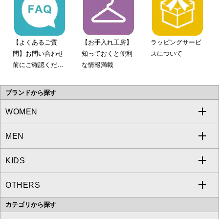
【よくあるご質
【お手入れ工房】
ラッピングサービ
問】お問い合わせ
知っておくと便利
スについて
前にご確認くださ
な情報満載
い。
ブランドから探す
WOMEN
MEN
a.v.v
KIDS
MICHEL KLEIN
a.v.v
OTHERS
MK MICHEL KLEIN
MICHEL KLEIN HOMME
a.v.v
カテゴリから探す
OFUON le MK
MK MICHEL KLEIN HOMME
MK MICHEL KLEIN BAG