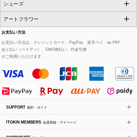
シューズ
タンクトップ・キャミソール
その他のパンツ
その他のスカート
セットアップジャケット
ダッフルコート
ストール・マフラー・スヌード
ネックレス
すべてのバッグ
CHRISTIAN AUJARD
アートフラワー
スウェット・ジャージー
セットアップパンツ
チェスターコート
ベルト・サスペンダー
ピアス・イヤリング
トートバッグ
すべてのシューズ
CHRISTIAN AUJARD Lサイズ
お支払い方法
その他のトップス
セットアップスカート
モッズコート
帽子
ブレスレット・バングル
ショルダーバッグ
パンプス
すべてのアートフラワー
eur3
お支払い方法は、クレジットカード、PayPay、楽天ペイ、au PAY、
あと払い（ペイディ）、GMO後払い、代金引換
セットアップワンピース
ステンカラーコート
ヘアアクセサリー
ブローチ・コサージュ
ボストンバッグ
スニーカー
ローズ
Maison de CINQ
がご利用いただけます。
その他のジャケット・スーツ
ノーカラーコート
財布・名刺入れ・ケース
その他のアクセサリー
クラッチバッグ
ブーツ・ブーティー
オーキッド・胡蝶蘭
MK MICHEL KLEIN BAG
ライダースジャケット
ハンカチ・バンダナ
バックパック・リュック
フラットシューズ
カサブランカ・カラー
HIROKO KOSHINO
デニムジャケット
手袋
ボディバッグ・メッセンジャーバッグ
ローファー
ラナンキュラス
re:edition project 165
SUPPORT
規約・ガイド
ダウンジャケット・コート
チャーム・ストラップ
トラベルバッグ
ドレスシューズ
ポプリアレンジ＆フレグランス
HIROKO BIS
ITOKIN MEMBERS
会員登録・マイページ
その他のコート・ブルゾン
ネクタイ
ビジネスバッグ
サンダル・ミュール
グリーン
HIROKO BIS GRANDE