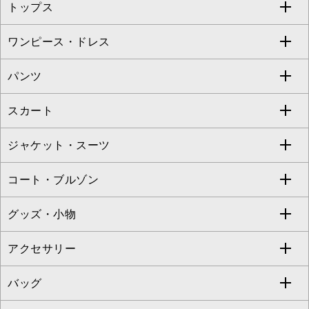
トップス
Sybilla
EMILIO ROBBA
ワンピース・ドレス
すべてのトップス
S sybilla
BUYERS SELECT
パンツ
カットソー・Tシャツ
すべてのワンピース・ドレス
Jocomomola
スカート
ブラウス・シャツ
ワンピース
すべてのパンツ
TARA JARMON
ジャケット・スーツ
ニット・セーター
ドレス
フルレングスパンツ
すべてのスカート
ZAPA
コート・ブルゾン
カーディガン
チュニック
クロップド・半端丈パンツ
ロング・マキシ丈スカート
すべてのジャケット・スーツ
TONEA
グッズ・小物
アンサンブルセット
ジャンパースカート
ガウチョ・ワイドパンツ
ひざ丈スカート
テーラードジャケット
すべてのコート・ブルゾン
al'aise modulation
アクセサリー
ベスト・ジレ
その他のワンピース・ドレス
ハーフ・ショート丈パンツ
ミモレ丈スカート
ノーカラージャケット
トレンチコート
すべてのグッズ・小物
GEORGES RECH
バッグ
パーカー
サロペット・オールインワン
ショート・ミニ丈スカート
セットアップ
ピーコート
マスク
すべてのアクセサリー
GIANNI LO GIUDICE