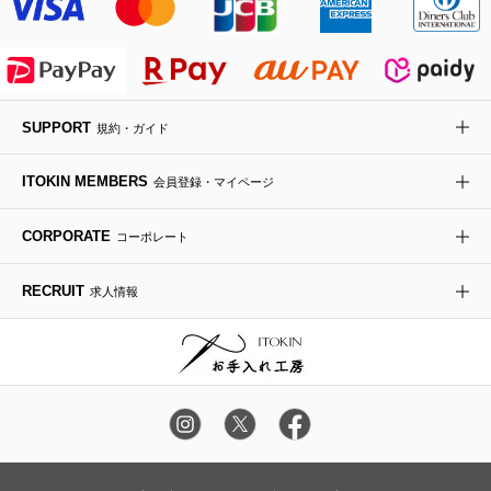
ライダースジャケット
ハンカチ・バンダナ
バックパック・リュック
フラットシューズ
カサブランカ・カラー
HIROKO KOSHINO
デニムジャケット
手袋
ボディバッグ・メッセンジャーバッグ
ローファー
ラナンキュラス
re:edition project 165
SUPPORT
規約・ガイド
ダウンジャケット・コート
チャーム・ストラップ
トラベルバッグ
ドレスシューズ
ポプリアレンジ＆フレグランス
HIROKO BIS
ITOKIN MEMBERS
会員登録・マイページ
その他のコート・ブルゾン
ネクタイ
ビジネスバッグ
サンダル・ミュール
グリーン
HIROKO BIS GRANDE
CORPORATE
コーポレート
ポーチ
その他のバッグ
その他のシューズ
その他のアートフラワー
RECRUIT
求人情報
傘・日傘
アイウェア
レッグウェア
時計