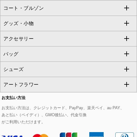
コート・ブルゾン
カーディガン
チュニック
クロップド・半端丈パンツ
ロング・マキシ丈スカート
すべてのジャケット・スーツ
TONEA
グッズ・小物
アンサンブルセット
ジャンパースカート
ガウチョ・ワイドパンツ
ひざ丈スカート
テーラードジャケット
すべてのコート・ブルゾン
al'aise modulation
アクセサリー
ベスト・ジレ
その他のワンピース・ドレス
ハーフ・ショート丈パンツ
ミモレ丈スカート
ノーカラージャケット
トレンチコート
すべてのグッズ・小物
GEORGES RECH
バッグ
パーカー
サロペット・オールインワン
ショート・ミニ丈スカート
セットアップ
ピーコート
マスク
すべてのアクセサリー
GIANNI LO GIUDICE
シューズ
タンクトップ・キャミソール
その他のパンツ
その他のスカート
セットアップジャケット
ダッフルコート
ストール・マフラー・スヌード
ネックレス
すべてのバッグ
CHRISTIAN AUJARD
アートフラワー
スウェット・ジャージー
セットアップパンツ
チェスターコート
ベルト・サスペンダー
ピアス・イヤリング
トートバッグ
すべてのシューズ
CHRISTIAN AUJARD Lサイズ
お支払い方法
その他のトップス
セットアップスカート
モッズコート
帽子
ブレスレット・バングル
ショルダーバッグ
パンプス
すべてのアートフラワー
eur3
お支払い方法は、クレジットカード、PayPay、楽天ペイ、au PAY、
あと払い（ペイディ）、GMO後払い、代金引換
セットアップワンピース
ステンカラーコート
ヘアアクセサリー
ブローチ・コサージュ
ボストンバッグ
スニーカー
ローズ
Maison de CINQ
がご利用いただけます。
その他のジャケット・スーツ
ノーカラーコート
財布・名刺入れ・ケース
その他のアクセサリー
クラッチバッグ
ブーツ・ブーティー
オーキッド・胡蝶蘭
MK MICHEL KLEIN BAG