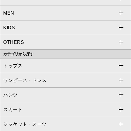
MEN
a.v.v
KIDS
MICHEL KLEIN
a.v.v
OTHERS
MK MICHEL KLEIN
MICHEL KLEIN HOMME
a.v.v
カテゴリから探す
OFUON le MK
MK MICHEL KLEIN HOMME
MK MICHEL KLEIN BAG
トップス
Sybilla
EMILIO ROBBA
ワンピース・ドレス
すべてのトップス
S sybilla
BUYERS SELECT
パンツ
カットソー・Tシャツ
すべてのワンピース・ドレス
Jocomomola
スカート
ブラウス・シャツ
ワンピース
すべてのパンツ
TARA JARMON
ジャケット・スーツ
ニット・セーター
ドレス
フルレングスパンツ
すべてのスカート
ZAPA