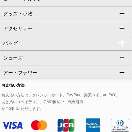
TONEA
グッズ・小物
アンサンブルセット
ジャンパースカート
ガウチョ・ワイドパンツ
ひざ丈スカート
テーラードジャケット
すべてのコート・ブルゾン
al'aise modulation
アクセサリー
ベスト・ジレ
その他のワンピース・ドレス
ハーフ・ショート丈パンツ
ミモレ丈スカート
ノーカラージャケット
トレンチコート
すべてのグッズ・小物
GEORGES RECH
バッグ
パーカー
サロペット・オールインワン
ショート・ミニ丈スカート
セットアップ
ピーコート
マスク
すべてのアクセサリー
GIANNI LO GIUDICE
シューズ
タンクトップ・キャミソール
その他のパンツ
その他のスカート
セットアップジャケット
ダッフルコート
ストール・マフラー・スヌード
ネックレス
すべてのバッグ
CHRISTIAN AUJARD
アートフラワー
スウェット・ジャージー
セットアップパンツ
チェスターコート
ベルト・サスペンダー
ピアス・イヤリング
トートバッグ
すべてのシューズ
CHRISTIAN AUJARD Lサイズ
お支払い方法
その他のトップス
セットアップスカート
モッズコート
帽子
ブレスレット・バングル
ショルダーバッグ
パンプス
すべてのアートフラワー
eur3
お支払い方法は、クレジットカード、PayPay、楽天ペイ、au PAY、
あと払い（ペイディ）、GMO後払い、代金引換
セットアップワンピース
ステンカラーコート
ヘアアクセサリー
ブローチ・コサージュ
ボストンバッグ
スニーカー
ローズ
Maison de CINQ
がご利用いただけます。
その他のジャケット・スーツ
ノーカラーコート
財布・名刺入れ・ケース
その他のアクセサリー
クラッチバッグ
ブーツ・ブーティー
オーキッド・胡蝶蘭
MK MICHEL KLEIN BAG
ライダースジャケット
ハンカチ・バンダナ
バックパック・リュック
フラットシューズ
カサブランカ・カラー