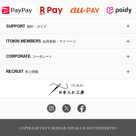
HIROKO KOSHINO
デニムジャケット
手袋
ボディバッグ・メッセンジャーバッグ
ローファー
ラナンキュラス
re:edition project 165
SUPPORT
規約・ガイド
ダウンジャケット・コート
チャーム・ストラップ
トラベルバッグ
ドレスシューズ
ポプリアレンジ＆フレグランス
HIROKO BIS
ITOKIN MEMBERS
会員登録・マイページ
その他のコート・ブルゾン
ネクタイ
ビジネスバッグ
サンダル・ミュール
グリーン
HIROKO BIS GRANDE
CORPORATE
コーポレート
ポーチ
その他のバッグ
その他のシューズ
その他のアートフラワー
RECRUIT
求人情報
傘・日傘
アイウェア
レッグウェア
時計
COPYRIGHT © ITOKIN GROUP ALL RIGHTS RESERVED.