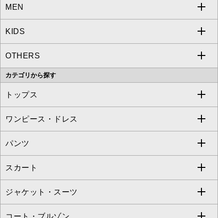
MEN
a.v.v
KIDS
MICHEL KLEIN
a.v.v
OTHERS
MK MICHEL KLEIN
MICHEL KLEIN HOMME
a.v.v
カテゴリから探す
OFUON le MK
MK MICHEL KLEIN HOMME
MK MICHEL KLEIN BAG
トップス
Sybilla
EMILIO ROBBA
ワンピース・ドレス
すべてのトップス
S sybilla
BUYERS SELECT
パンツ
カットソー・Tシャツ
すべてのワンピース・ドレス
Jocomomola
スカート
ブラウス・シャツ
ワンピース
すべてのパンツ
TARA JARMON
ジャケット・スーツ
ニット・セーター
ドレス
フルレングスパンツ
すべてのスカート
ZAPA
コート・ブルゾン
カーディガン
チュニック
クロップド・半端丈パンツ
ロング・マキシ丈スカート
すべてのジャケット・スーツ