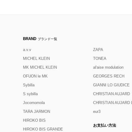
BRAND
ブランド一覧
a.v.v
ZAPA
MICHEL KLEIN
TONEA
MK MICHEL KLEIN
al'aise modulation
OFUON le MK
GEORGES RECH
Sybilla
GIANNI LO GIUDICE
S sybilla
CHRISTIAN AUJARD
Jocomomola
CHRISTIAN AUJAR
TARA JARMON
eur3
HIROKO BIS
お支払い方法
HIROKO BIS GRANDE