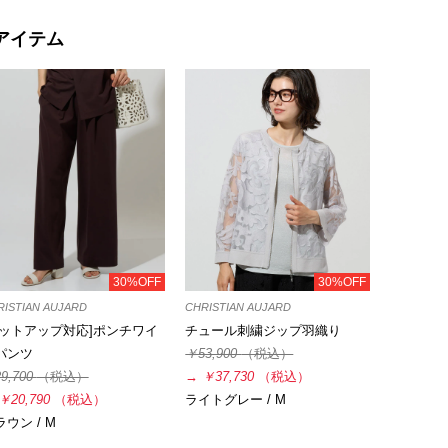
アイテム
30%OFF
30%OFF
RISTIAN AUJARD
CHRISTIAN AUJARD
セットアップ対応]ポンチワイ
チュール刺繍ジップ羽織り
パンツ
￥53,900
（税込）
9,700
（税込）
→
￥37,730
（税込）
￥20,790
（税込）
ライトグレー / M
ウン / M