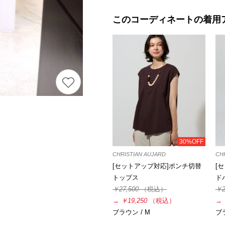
このコーディネートの着用
30%OFF
CHRISTIAN AUJARD
CH
[セットアップ対応]ポンチ切替
[
トップス
ド
￥27,500
（税込）
￥2
→
￥19,250
（税込）
→
ブラウン / M
ブラ