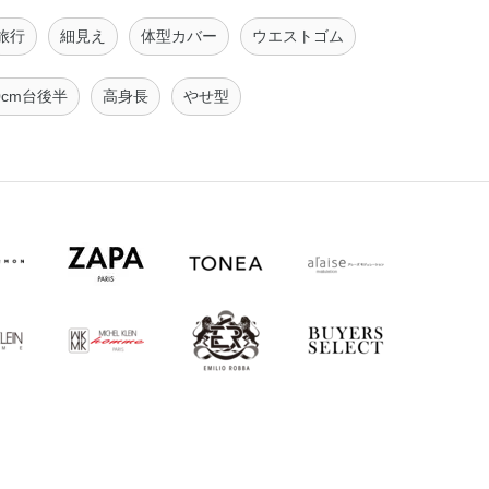
旅行
細見え
体型カバー
ウエストゴム
0cm台後半
高身長
やせ型