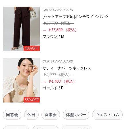
CHRISTIAN AUJARD
[セットアップ対応]ポンチワイドパンツ
￥29,700
（税込）
→
￥17,820
（税込）
ブラウン / M
40%OFF
CHRISTIAN AUJARD
サティーナパーツネックレス
￥9,900
（税込）
→
￥4,400
（税込）
ゴールド / F
55%OFF
同窓会
休日
食事会
体型カバー
ウエストゴム