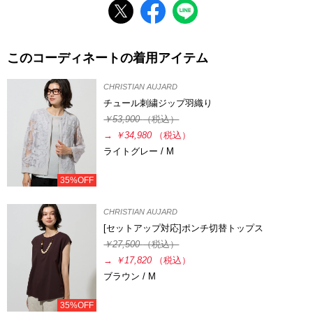
このコーディネートの着用アイテム
CHRISTIAN AUJARD
チュール刺繍ジップ羽織り
￥53,900
（税込）
→
￥34,980
（税込）
ライトグレー / M
35%OFF
CHRISTIAN AUJARD
[セットアップ対応]ポンチ切替トップス
￥27,500
（税込）
→
￥17,820
（税込）
ブラウン / M
35%OFF