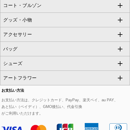
コート・ブルゾン
カーディガン
チュニック
クロップド・半端丈パンツ
ロング・マキシ丈スカート
すべてのジャケット・スーツ
TONEA
グッズ・小物
アンサンブルセット
ジャンパースカート
ガウチョ・ワイドパンツ
ひざ丈スカート
テーラードジャケット
すべてのコート・ブルゾン
al'aise modulation
アクセサリー
ベスト・ジレ
その他のワンピース・ドレス
ハーフ・ショート丈パンツ
ミモレ丈スカート
ノーカラージャケット
トレンチコート
すべてのグッズ・小物
GEORGES RECH
バッグ
パーカー
サロペット・オールインワン
ショート・ミニ丈スカート
セットアップ
ピーコート
マスク
すべてのアクセサリー
GIANNI LO GIUDICE
シューズ
タンクトップ・キャミソール
その他のパンツ
その他のスカート
セットアップジャケット
ダッフルコート
ストール・マフラー・スヌード
ネックレス
すべてのバッグ
CHRISTIAN AUJARD
アートフラワー
スウェット・ジャージー
セットアップパンツ
チェスターコート
ベルト・サスペンダー
ピアス・イヤリング
トートバッグ
すべてのシューズ
CHRISTIAN AUJARD Lサイズ
お支払い方法
その他のトップス
セットアップスカート
モッズコート
帽子
ブレスレット・バングル
ショルダーバッグ
パンプス
すべてのアートフラワー
eur3
お支払い方法は、クレジットカード、PayPay、楽天ペイ、au PAY、
あと払い（ペイディ）、GMO後払い、代金引換
セットアップワンピース
ステンカラーコート
ヘアアクセサリー
ブローチ・コサージュ
ボストンバッグ
スニーカー
ローズ
Maison de CINQ
がご利用いただけます。
その他のジャケット・スーツ
ノーカラーコート
財布・名刺入れ・ケース
その他のアクセサリー
クラッチバッグ
ブーツ・ブーティー
オーキッド・胡蝶蘭
MK MICHEL KLEIN BAG