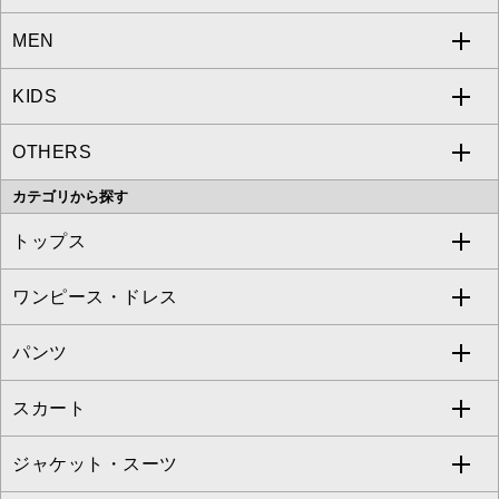
MEN
a.v.v
KIDS
MICHEL KLEIN
a.v.v
OTHERS
MK MICHEL KLEIN
MICHEL KLEIN HOMME
a.v.v
カテゴリから探す
OFUON le MK
MK MICHEL KLEIN HOMME
MK MICHEL KLEIN BAG
トップス
Sybilla
EMILIO ROBBA
ワンピース・ドレス
すべてのトップス
S sybilla
BUYERS SELECT
パンツ
カットソー・Tシャツ
すべてのワンピース・ドレス
Jocomomola
スカート
ブラウス・シャツ
ワンピース
すべてのパンツ
TARA JARMON
ジャケット・スーツ
ニット・セーター
ドレス
フルレングスパンツ
すべてのスカート
ZAPA