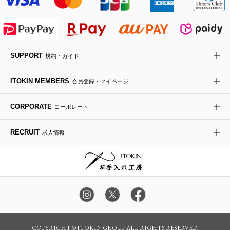
ライダースジャケット
ハンカチ・バンダナ
バックパック・リュック
フラットシューズ
カサブランカ・カラー
HIROKO KOSHINO
デニムジャケット
手袋
ボディバッグ・メッセンジャーバッグ
ローファー
ラナンキュラス
re:edition project 165
SUPPORT
規約・ガイド
ダウンジャケット・コート
チャーム・ストラップ
トラベルバッグ
ドレスシューズ
ポプリアレンジ＆フレグランス
HIROKO BIS
ITOKIN MEMBERS
会員登録・マイページ
その他のコート・ブルゾン
ネクタイ
ビジネスバッグ
サンダル・ミュール
グリーン
HIROKO BIS GRANDE
CORPORATE
コーポレート
ポーチ
その他のバッグ
その他のシューズ
その他のアートフラワー
RECRUIT
求人情報
傘・日傘
アイウェア
レッグウェア
時計
COPYRIGHT © ITOKIN GROUP ALL RIGHTS RESERVED.