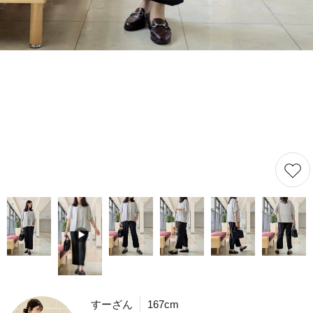
すーざん
167cm