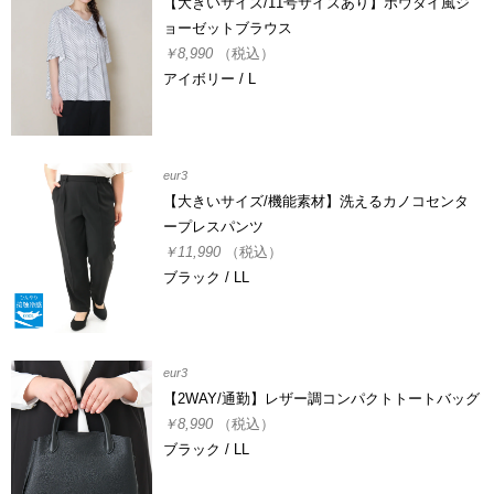
【大きいサイズ/11号サイズあり】ボウタイ風ジ
ョーゼットブラウス
￥8,990
（税込）
アイボリー / L
eur3
【大きいサイズ/機能素材】洗えるカノコセンタ
ープレスパンツ
￥11,990
（税込）
ブラック / LL
eur3
【2WAY/通勤】レザー調コンパクトトートバッグ
￥8,990
（税込）
ブラック / LL