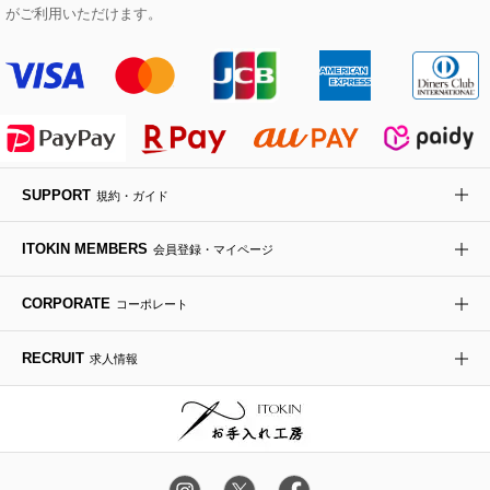
Maison de CINQ
がご利用いただけます。
その他のジャケット・スーツ
ノーカラーコート
財布・名刺入れ・ケース
その他のアクセサリー
クラッチバッグ
ブーツ・ブーティー
オーキッド・胡蝶蘭
MK MICHEL KLEIN BAG
ライダースジャケット
ハンカチ・バンダナ
バックパック・リュック
フラットシューズ
カサブランカ・カラー
HIROKO KOSHINO
デニムジャケット
手袋
ボディバッグ・メッセンジャーバッグ
ローファー
ラナンキュラス
re:edition project 165
SUPPORT
規約・ガイド
ダウンジャケット・コート
チャーム・ストラップ
トラベルバッグ
ドレスシューズ
ポプリアレンジ＆フレグランス
HIROKO BIS
ITOKIN MEMBERS
会員登録・マイページ
その他のコート・ブルゾン
ネクタイ
ビジネスバッグ
サンダル・ミュール
グリーン
HIROKO BIS GRANDE
CORPORATE
コーポレート
ポーチ
その他のバッグ
その他のシューズ
その他のアートフラワー
RECRUIT
求人情報
傘・日傘
アイウェア
レッグウェア