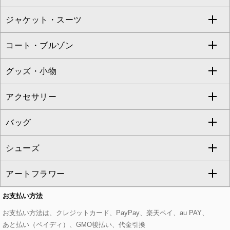
TARA JARMON
ジャケット・スーツ
ニット・セーター
ドレス
フルレングスパンツ
すべてのスカート
ZAPA
コート・ブルゾン
カーディガン
チュニック
クロップド・半端丈パンツ
ロング・マキシ丈スカート
すべてのジャケット・スーツ
TONEA
グッズ・小物
アンサンブルセット
ジャンパースカート
ガウチョ・ワイドパンツ
ひざ丈スカート
テーラードジャケット
すべてのコート・ブルゾン
al'aise modulation
アクセサリー
ベスト・ジレ
その他のワンピース・ドレス
ハーフ・ショート丈パンツ
ミモレ丈スカート
ノーカラージャケット
トレンチコート
すべてのグッズ・小物
GEORGES RECH
バッグ
パーカー
サロペット・オールインワン
ショート・ミニ丈スカート
セットアップ
ピーコート
マスク
すべてのアクセサリー
GIANNI LO GIUDICE
シューズ
タンクトップ・キャミソール
その他のパンツ
その他のスカート
セットアップジャケット
ダッフルコート
ストール・マフラー・スヌード
ネックレス
すべてのバッグ
CHRISTIAN AUJARD
アートフラワー
スウェット・ジャージー
セットアップパンツ
チェスターコート
ベルト・サスペンダー
ピアス・イヤリング
トートバッグ
すべてのシューズ
CHRISTIAN AUJARD Lサイズ
お支払い方法
その他のトップス
セットアップスカート
モッズコート
帽子
ブレスレット・バングル
ショルダーバッグ
パンプス
すべてのアートフラワー
eur3
お支払い方法は、クレジットカード、PayPay、楽天ペイ、au PAY、
あと払い（ペイディ）、GMO後払い、代金引換
セットアップワンピース
ステンカラーコート
ヘアアクセサリー
ブローチ・コサージュ
ボストンバッグ
スニーカー
ローズ