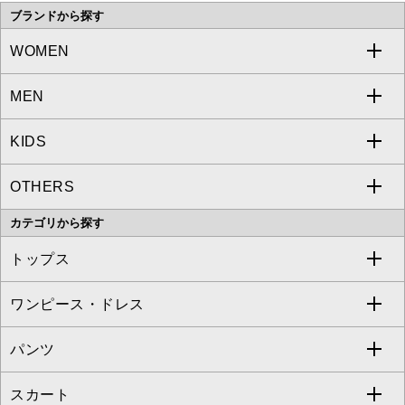
ブランドから探す
WOMEN
MEN
a.v.v
KIDS
MICHEL KLEIN
a.v.v
OTHERS
MK MICHEL KLEIN
MICHEL KLEIN HOMME
a.v.v
カテゴリから探す
OFUON le MK
MK MICHEL KLEIN HOMME
MK MICHEL KLEIN BAG
トップス
Sybilla
EMILIO ROBBA
ワンピース・ドレス
すべてのトップス
S sybilla
BUYERS SELECT
パンツ
カットソー・Tシャツ
すべてのワンピース・ドレス
Jocomomola
スカート
ブラウス・シャツ
ワンピース
すべてのパンツ