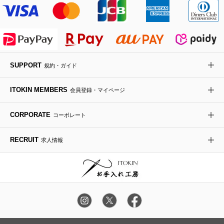
MK MICHEL KLEIN BAG
ライダースジャケット
ハンカチ・バンダナ
バックパック・リュック
フラットシューズ
カサブランカ・カラー
HIROKO KOSHINO
デニムジャケット
手袋
ボディバッグ・メッセンジャーバッグ
ローファー
ラナンキュラス
re:edition project 165
SUPPORT
規約・ガイド
ダウンジャケット・コート
チャーム・ストラップ
トラベルバッグ
ドレスシューズ
ポプリアレンジ＆フレグランス
HIROKO BIS
ITOKIN MEMBERS
会員登録・マイページ
その他のコート・ブルゾン
ネクタイ
ビジネスバッグ
サンダル・ミュール
グリーン
HIROKO BIS GRANDE
CORPORATE
コーポレート
ポーチ
その他のバッグ
その他のシューズ
その他のアートフラワー
RECRUIT
求人情報
傘・日傘
アイウェア
レッグウェア
時計