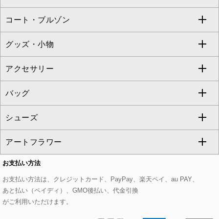
ZAPA
コート・ブルゾン
カーディガン
チュニック
クロップド・半端丈パンツ
ロング・マキシ丈スカート
すべてのジャケット・スーツ
TONEA
グッズ・小物
アンサンブルセット
ジャンパースカート
ガウチョ・ワイドパンツ
ひざ丈スカート
テーラードジャケット
すべてのコート・ブルゾン
al'aise modulation
アクセサリー
ベスト・ジレ
その他のワンピース・ドレス
ハーフ・ショート丈パンツ
ミモレ丈スカート
ノーカラージャケット
トレンチコート
すべてのグッズ・小物
GEORGES RECH
バッグ
パーカー
サロペット・オールインワン
ショート・ミニ丈スカート
セットアップ
ピーコート
マスク
すべてのアクセサリー
GIANNI LO GIUDICE
シューズ
タンクトップ・キャミソール
その他のパンツ
その他のスカート
セットアップジャケット
ダッフルコート
ストール・マフラー・スヌード
ネックレス
すべてのバッグ
CHRISTIAN AUJARD
アートフラワー
スウェット・ジャージー
セットアップパンツ
チェスターコート
ベルト・サスペンダー
ピアス・イヤリング
トートバッグ
すべてのシューズ
CHRISTIAN AUJARD Lサイズ
お支払い方法
その他のトップス
セットアップスカート
モッズコート
帽子
ブレスレット・バングル
ショルダーバッグ
パンプス
すべてのアートフラワー
eur3
お支払い方法は、クレジットカード、PayPay、楽天ペイ、au PAY、
あと払い（ペイディ）、GMO後払い、代金引換
セットアップワンピース
ステンカラーコート
ヘアアクセサリー
ブローチ・コサージュ
ボストンバッグ
スニーカー
ローズ
Maison de CINQ
がご利用いただけます。
その他のジャケット・スーツ
ノーカラーコート
財布・名刺入れ・ケース
その他のアクセサリー
クラッチバッグ
ブーツ・ブーティー
オーキッド・胡蝶蘭