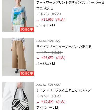
アートワークプリントデザインプルオーバー/日
本製/洗える
￥29,700
（税込）
→
￥14,850
（税込）
ホワイト / M
50%OFF
HIROKO KOSHINO
サイドプリーツイージーパンツ/洗える
￥53,900
（税込）
→
￥26,950
（税込）
ベージュ / M
50%OFF
HIROKO KOSHINO
ジオメトリックスクエアニットバッグ
￥39,600
（税込）
→
￥19,800
（税込）
アイボリー / M