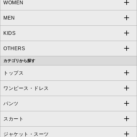
WOMEN
MEN
a.v.v
KIDS
MICHEL KLEIN
a.v.v
OTHERS
MK MICHEL KLEIN
MICHEL KLEIN HOMME
a.v.v
カテゴリから探す
OFUON le MK
MK MICHEL KLEIN HOMME
MK MICHEL KLEIN BAG
トップス
Sybilla
EMILIO ROBBA
ワンピース・ドレス
すべてのトップス
S sybilla
BUYERS SELECT
パンツ
カットソー・Tシャツ
すべてのワンピース・ドレス
Jocomomola
スカート
ブラウス・シャツ
ワンピース
すべてのパンツ
TARA JARMON
ジャケット・スーツ
ニット・セーター
ドレス
フルレングスパンツ
すべてのスカート