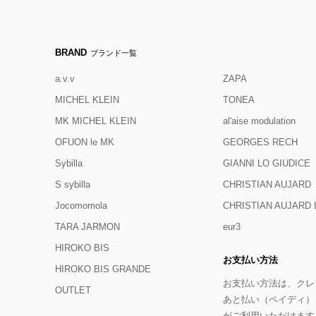
BRAND
ブランド一覧
a.v.v
ZAPA
MICHEL KLEIN
TONEA
MK MICHEL KLEIN
al'aise modulation
OFUON le MK
GEORGES RECH
Sybilla
GIANNI LO GIUDICE
S sybilla
CHRISTIAN AUJARD
Jocomomola
CHRISTIAN AUJAR
TARA JARMON
eur3
HIROKO BIS
お支払い方法
HIROKO BIS GRANDE
お支払い方法は、クレジ
OUTLET
あと払い（ペイディ）
がご利用いただけます