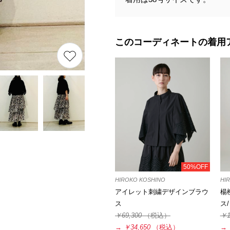
このコーディネートの着用
50%OFF
HIROKO KOSHINO
HI
アイレット刺繍デザインブラウ
楊
ス
ス
￥69,300
（税込）
￥1
→
￥34,650
（税込）
→