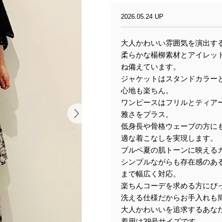
2026.05.24 UP
大人かわいい雰囲気を演出す
柔らかな楊柳素材とアイレッ
ね備えています。
ジャケットはスタンドカラー
心地も楽ちん。
ワンピースはフリルとティア
雅さをプラス。
低身長や骨格ウェーブの方に
適な着こなしを実現します。
ブルベ夏の肌トーンに映える
シンプルながらも存在感のあ
まで幅広く対応。
楽ちんコーデを求める方にぴ
洗える仕様だからお手入れも
大人かわいいを追求するあな
着用は38号サイズです。