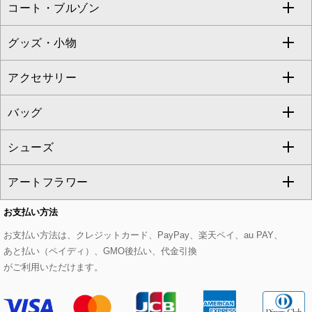
コート・ブルゾン
カーディガン
チュニック
クロップド・半端丈パンツ
ロング・マキシ丈スカート
すべてのジャケット・スーツ
TONEA
グッズ・小物
アンサンブルセット
ジャンパースカート
ガウチョ・ワイドパンツ
ひざ丈スカート
テーラードジャケット
すべてのコート・ブルゾン
al'aise modulation
アクセサリー
ベスト・ジレ
その他のワンピース・ドレス
ハーフ・ショート丈パンツ
ミモレ丈スカート
ノーカラージャケット
トレンチコート
すべてのグッズ・小物
GEORGES RECH
バッグ
パーカー
サロペット・オールインワン
ショート・ミニ丈スカート
セットアップ
ピーコート
マスク
すべてのアクセサリー
GIANNI LO GIUDICE
シューズ
タンクトップ・キャミソール
その他のパンツ
その他のスカート
セットアップジャケット
ダッフルコート
ストール・マフラー・スヌード
ネックレス
すべてのバッグ
CHRISTIAN AUJARD
アートフラワー
スウェット・ジャージー
セットアップパンツ
チェスターコート
ベルト・サスペンダー
ピアス・イヤリング
トートバッグ
すべてのシューズ
CHRISTIAN AUJARD Lサイズ
お支払い方法
その他のトップス
セットアップスカート
モッズコート
帽子
ブレスレット・バングル
ショルダーバッグ
パンプス
すべてのアートフラワー
eur3
お支払い方法は、クレジットカード、PayPay、楽天ペイ、au PAY、
あと払い（ペイディ）、GMO後払い、代金引換
セットアップワンピース
ステンカラーコート
ヘアアクセサリー
ブローチ・コサージュ
ボストンバッグ
スニーカー
ローズ
Maison de CINQ
がご利用いただけます。
その他のジャケット・スーツ
ノーカラーコート
財布・名刺入れ・ケース
その他のアクセサリー
クラッチバッグ
ブーツ・ブーティー
オーキッド・胡蝶蘭
MK MICHEL KLEIN BAG