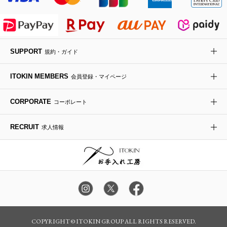
ライダースジャケット
ハンカチ・バンダナ
バックパック・リュック
フラットシューズ
カサブランカ・カラー
HIROKO KOSHINO
デニムジャケット
手袋
ボディバッグ・メッセンジャーバッグ
ローファー
ラナンキュラス
re:edition project 165
SUPPORT
規約・ガイド
ダウンジャケット・コート
チャーム・ストラップ
トラベルバッグ
ドレスシューズ
ポプリアレンジ＆フレグランス
HIROKO BIS
ITOKIN MEMBERS
会員登録・マイページ
その他のコート・ブルゾン
ネクタイ
ビジネスバッグ
サンダル・ミュール
グリーン
HIROKO BIS GRANDE
CORPORATE
コーポレート
ポーチ
その他のバッグ
その他のシューズ
その他のアートフラワー
RECRUIT
求人情報
傘・日傘
アイウェア
レッグウェア
時計
COPYRIGHT © ITOKIN GROUP ALL RIGHTS RESERVED.