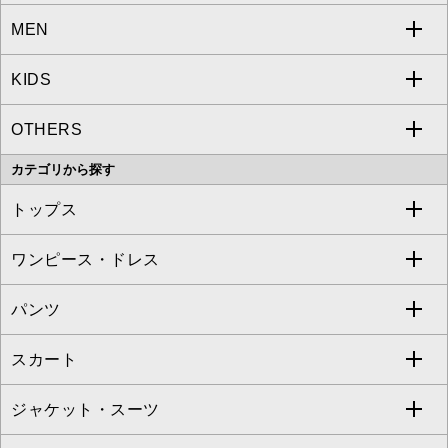
MEN
a.v.v
KIDS
MICHEL KLEIN
a.v.v
OTHERS
MK MICHEL KLEIN
MICHEL KLEIN HOMME
a.v.v
カテゴリから探す
OFUON le MK
MK MICHEL KLEIN HOMME
MK MICHEL KLEIN BAG
トップス
Sybilla
EMILIO ROBBA
ワンピース・ドレス
すべてのトップス
S sybilla
BUYERS SELECT
パンツ
カットソー・Tシャツ
すべてのワンピース・ドレス
Jocomomola
スカート
ブラウス・シャツ
ワンピース
すべてのパンツ
TARA JARMON
ジャケット・スーツ
ニット・セーター
ドレス
フルレングスパンツ
すべてのスカート
ZAPA