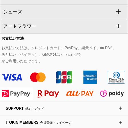
GIANNI LO GIUDICE
シューズ
タンクトップ・キャミソール
その他のパンツ
その他のスカート
セットアップジャケット
ダッフルコート
ストール・マフラー・スヌード
ネックレス
すべてのバッグ
CHRISTIAN AUJARD
アートフラワー
スウェット・ジャージー
セットアップパンツ
チェスターコート
ベルト・サスペンダー
ピアス・イヤリング
トートバッグ
すべてのシューズ
CHRISTIAN AUJARD Lサイズ
お支払い方法
その他のトップス
セットアップスカート
モッズコート
帽子
ブレスレット・バングル
ショルダーバッグ
パンプス
すべてのアートフラワー
eur3
お支払い方法は、クレジットカード、PayPay、楽天ペイ、au PAY、
あと払い（ペイディ）、GMO後払い、代金引換
セットアップワンピース
ステンカラーコート
ヘアアクセサリー
ブローチ・コサージュ
ボストンバッグ
スニーカー
ローズ
Maison de CINQ
がご利用いただけます。
その他のジャケット・スーツ
ノーカラーコート
財布・名刺入れ・ケース
その他のアクセサリー
クラッチバッグ
ブーツ・ブーティー
オーキッド・胡蝶蘭
MK MICHEL KLEIN BAG
ライダースジャケット
ハンカチ・バンダナ
バックパック・リュック
フラットシューズ
カサブランカ・カラー
HIROKO KOSHINO
デニムジャケット
手袋
ボディバッグ・メッセンジャーバッグ
ローファー
ラナンキュラス
re:edition project 165
SUPPORT
規約・ガイド
ダウンジャケット・コート
チャーム・ストラップ
トラベルバッグ
ドレスシューズ
ポプリアレンジ＆フレグランス
HIROKO BIS
ITOKIN MEMBERS
会員登録・マイページ
その他のコート・ブルゾン
ネクタイ
ビジネスバッグ
サンダル・ミュール
グリーン