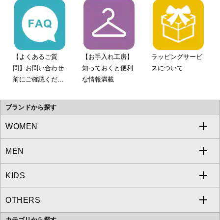
【よくあるご質
【お手入れ工房】
ラッピングサービ
問】お問い合わせ
知っておくと便利
スについて
前にご確認くださ
な情報満載
い。
ブランドから探す
WOMEN
MEN
a.v.v
KIDS
MICHEL KLEIN
a.v.v
OTHERS
MK MICHEL KLEIN
MICHEL KLEIN HOMME
a.v.v
カテゴリから探す