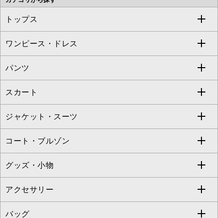
OFUON le MK
MK MICHEL KLEIN HOMME
MK MICHEL KLEIN BAG
トップス
Sybilla
EMILIO ROBBA
ワンピース・ドレス
すべてのトップス
S sybilla
BUYERS SELECT
パンツ
カットソー・Tシャツ
すべてのワンピース・ドレス
Jocomomola
スカート
ブラウス・シャツ
ワンピース
すべてのパンツ
TARA JARMON
ジャケット・スーツ
ニット・セーター
ドレス
フルレングスパンツ
すべてのスカート
ZAPA
コート・ブルゾン
カーディガン
チュニック
クロップド・半端丈パンツ
ロング・マキシ丈スカート
すべてのジャケット・スーツ
TONEA
グッズ・小物
アンサンブルセット
ジャンパースカート
ガウチョ・ワイドパンツ
ひざ丈スカート
テーラードジャケット
すべてのコート・ブルゾン
al'aise modulation
アクセサリー
ベスト・ジレ
その他のワンピース・ドレス
ハーフ・ショート丈パンツ
ミモレ丈スカート
ノーカラージャケット
トレンチコート
すべてのグッズ・小物
GEORGES RECH
バッグ
パーカー
サロペット・オールインワン
ショート・ミニ丈スカート
セットアップ
ピーコート
マスク
すべてのアクセサリー