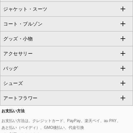
TARA JARMON
ジャケット・スーツ
ニット・セーター
ドレス
フルレングスパンツ
すべてのスカート
ZAPA
コート・ブルゾン
カーディガン
チュニック
クロップド・半端丈パンツ
ロング・マキシ丈スカート
すべてのジャケット・スーツ
TONEA
グッズ・小物
アンサンブルセット
ジャンパースカート
ガウチョ・ワイドパンツ
ひざ丈スカート
テーラードジャケット
すべてのコート・ブルゾン
al'aise modulation
アクセサリー
ベスト・ジレ
その他のワンピース・ドレス
ハーフ・ショート丈パンツ
ミモレ丈スカート
ノーカラージャケット
トレンチコート
すべてのグッズ・小物
GEORGES RECH
バッグ
パーカー
サロペット・オールインワン
ショート・ミニ丈スカート
セットアップ
ピーコート
マスク
すべてのアクセサリー
GIANNI LO GIUDICE
シューズ
タンクトップ・キャミソール
その他のパンツ
その他のスカート
セットアップジャケット
ダッフルコート
ストール・マフラー・スヌード
ネックレス
すべてのバッグ
CHRISTIAN AUJARD
アートフラワー
スウェット・ジャージー
セットアップパンツ
チェスターコート
ベルト・サスペンダー
ピアス・イヤリング
トートバッグ
すべてのシューズ
CHRISTIAN AUJARD Lサイズ
お支払い方法
その他のトップス
セットアップスカート
モッズコート
帽子
ブレスレット・バングル
ショルダーバッグ
パンプス
すべてのアートフラワー
eur3
お支払い方法は、クレジットカード、PayPay、楽天ペイ、au PAY、
あと払い（ペイディ）、GMO後払い、代金引換
セットアップワンピース
ステンカラーコート
ヘアアクセサリー
ブローチ・コサージュ
ボストンバッグ
スニーカー
ローズ