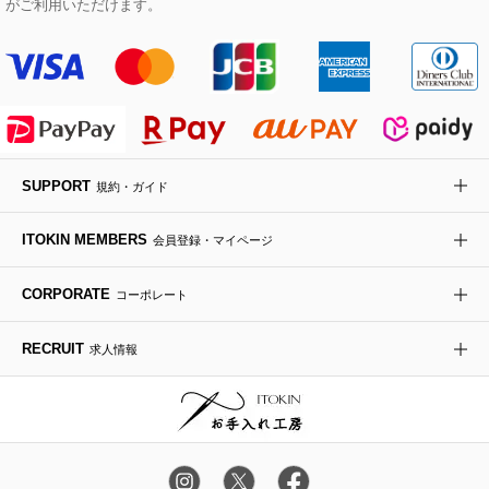
Maison de CINQ
がご利用いただけます。
その他のジャケット・スーツ
ノーカラーコート
財布・名刺入れ・ケース
その他のアクセサリー
クラッチバッグ
ブーツ・ブーティー
オーキッド・胡蝶蘭
MK MICHEL KLEIN BAG
ライダースジャケット
ハンカチ・バンダナ
バックパック・リュック
フラットシューズ
カサブランカ・カラー
HIROKO KOSHINO
デニムジャケット
手袋
ボディバッグ・メッセンジャーバッグ
ローファー
ラナンキュラス
re:edition project 165
SUPPORT
規約・ガイド
ダウンジャケット・コート
チャーム・ストラップ
トラベルバッグ
ドレスシューズ
ポプリアレンジ＆フレグランス
HIROKO BIS
ITOKIN MEMBERS
会員登録・マイページ
その他のコート・ブルゾン
ネクタイ
ビジネスバッグ
サンダル・ミュール
グリーン
HIROKO BIS GRANDE
CORPORATE
コーポレート
ポーチ
その他のバッグ
その他のシューズ
その他のアートフラワー
RECRUIT
求人情報
傘・日傘
アイウェア
レッグウェア