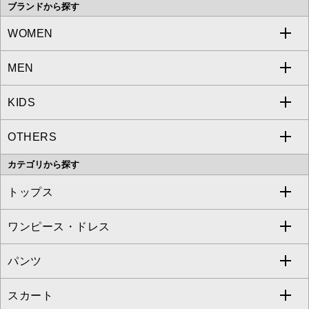
ブランドから探す
WOMEN
MEN
a.v.v
KIDS
MICHEL KLEIN
a.v.v
OTHERS
MK MICHEL KLEIN
MICHEL KLEIN HOMME
a.v.v
カテゴリから探す
OFUON le MK
MK MICHEL KLEIN HOMME
MK MICHEL KLEIN BAG
トップス
Sybilla
EMILIO ROBBA
ワンピース・ドレス
すべてのトップス
S sybilla
BUYERS SELECT
パンツ
カットソー・Tシャツ
すべてのワンピース・ドレス
Jocomomola
スカート
ブラウス・シャツ
ワンピース
すべてのパンツ