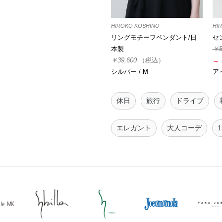
HIROKO KOSHINO
HI
リングモチーフペンダント/日
セ
本製
￥5
￥39,600
（税込）
→
シルバー / M
アイ
休日
旅行
ドライブ
エレガント
大人コーデ