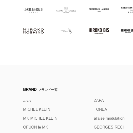
BRAND
ブランド一覧
a.v.v
ZAPA
MICHEL KLEIN
TONEA
MK MICHEL KLEIN
al'aise modulation
OFUON le MK
GEORGES RECH