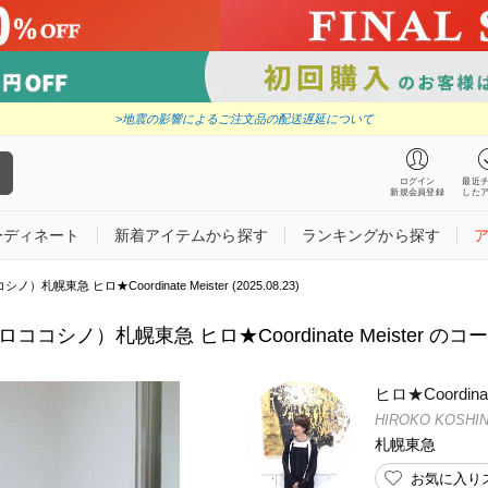
>地震の影響によるご注文品の配送遅延について
ログイン
最近
新規会員登録
した
ーディネート
新着アイテムから探す
ランキングから探す
）札幌東急 ヒロ★Coordinate Meister (2025.08.23)
ロココシノ）札幌東急 ヒロ★Coordinate Meister のコーデ
ヒロ★Coordinat
HIROKO KOSHI
札幌東急
お気に入り