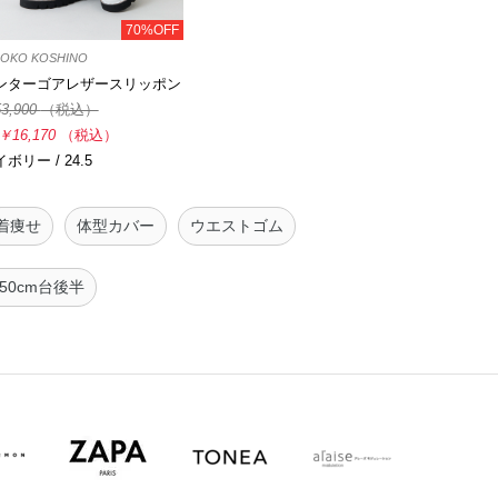
70%OFF
ROKO KOSHINO
ンターゴアレザースリッポン
3,900
（税込）
￥16,170
（税込）
ボリー / 24.5
着痩せ
体型カバー
ウエストゴム
150cm台後半