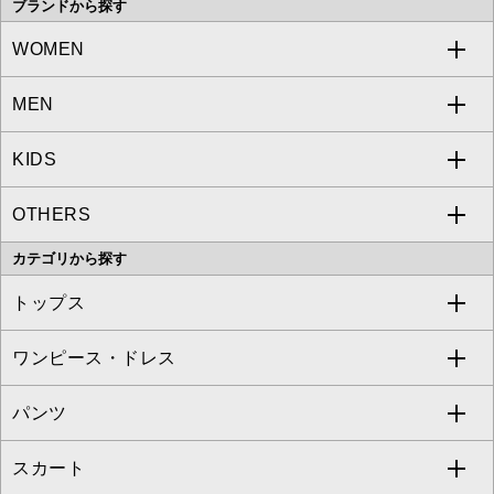
ブランドから探す
WOMEN
MEN
a.v.v
KIDS
MICHEL KLEIN
a.v.v
OTHERS
MK MICHEL KLEIN
MICHEL KLEIN HOMME
a.v.v
カテゴリから探す
OFUON le MK
MK MICHEL KLEIN HOMME
MK MICHEL KLEIN BAG
トップス
Sybilla
EMILIO ROBBA
ワンピース・ドレス
すべてのトップス
S sybilla
BUYERS SELECT
パンツ
カットソー・Tシャツ
すべてのワンピース・ドレス
Jocomomola
スカート
ブラウス・シャツ
ワンピース
すべてのパンツ
TARA JARMON