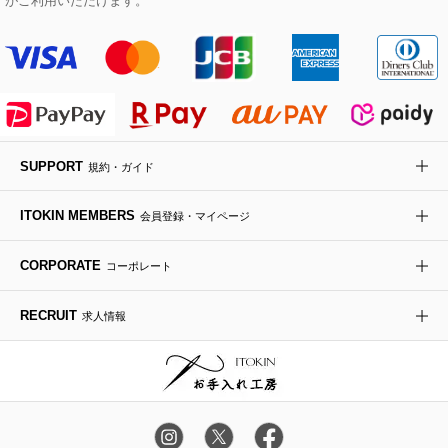
がご利用いただけます。
その他のジャケット・スーツ
ノーカラーコート
財布・名刺入れ・ケース
その他のアクセサリー
クラッチバッグ
ブーツ・ブーティー
オーキッド・胡蝶蘭
MK MICHEL KLEIN BAG
ライダースジャケット
ハンカチ・バンダナ
バックパック・リュック
フラットシューズ
カサブランカ・カラー
HIROKO KOSHINO
デニムジャケット
手袋
ボディバッグ・メッセンジャーバッグ
ローファー
ラナンキュラス
re:edition project 165
SUPPORT
規約・ガイド
ダウンジャケット・コート
チャーム・ストラップ
トラベルバッグ
ドレスシューズ
ポプリアレンジ＆フレグランス
HIROKO BIS
ITOKIN MEMBERS
会員登録・マイページ
その他のコート・ブルゾン
ネクタイ
ビジネスバッグ
サンダル・ミュール
グリーン
HIROKO BIS GRANDE
CORPORATE
コーポレート
ポーチ
その他のバッグ
その他のシューズ
その他のアートフラワー
RECRUIT
求人情報
傘・日傘
アイウェア
レッグウェア