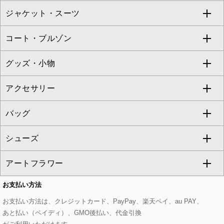
ジャケット・スーツ
ニット・セーター
ドレス
フルレングスパンツ
すべてのスカート
ZAPA
コート・ブルゾン
カーディガン
チュニック
クロップド・半端丈パンツ
ロング・マキシ丈スカート
すべてのジャケット・スーツ
TONEA
グッズ・小物
アンサンブルセット
ジャンパースカート
ガウチョ・ワイドパンツ
ひざ丈スカート
テーラードジャケット
すべてのコート・ブルゾン
al'aise modulation
アクセサリー
ベスト・ジレ
その他のワンピース・ドレス
ハーフ・ショート丈パンツ
ミモレ丈スカート
ノーカラージャケット
トレンチコート
すべてのグッズ・小物
GEORGES RECH
バッグ
パーカー
サロペット・オールインワン
ショート・ミニ丈スカート
セットアップ
ピーコート
マスク
すべてのアクセサリー
GIANNI LO GIUDICE
シューズ
タンクトップ・キャミソール
その他のパンツ
その他のスカート
セットアップジャケット
ダッフルコート
ストール・マフラー・スヌード
ネックレス
すべてのバッグ
CHRISTIAN AUJARD
アートフラワー
スウェット・ジャージー
セットアップパンツ
チェスターコート
ベルト・サスペンダー
ピアス・イヤリング
トートバッグ
すべてのシューズ
CHRISTIAN AUJARD Lサイズ
お支払い方法
その他のトップス
セットアップスカート
モッズコート
帽子
ブレスレット・バングル
ショルダーバッグ
パンプス
すべてのアートフラワー
eur3
お支払い方法は、クレジットカード、PayPay、楽天ペイ、au PAY、
あと払い（ペイディ）、GMO後払い、代金引換
セットアップワンピース
ステンカラーコート
ヘアアクセサリー
ブローチ・コサージュ
ボストンバッグ
スニーカー
ローズ
Maison de CINQ