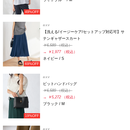
49%OFF
a.v.v
【洗える/イージーケア/セットアップ対応可】サ
テンギャザースカート
￥6,589
（税込）
→
￥1,977
（税込）
ネイビー / S
69%OFF
a.v.v
ビットハンドバッグ
￥6,589
（税込）
→
￥5,272
（税込）
ブラック / M
19%OFF
a.v.v