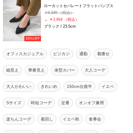
ローカットセパレートフラットパンプス
￥6,589
（税込）
→
￥3,954
（税込）
ブラック / 23.5cm
39%OFF
オフィスカジュアル
ビジカジ
通勤
着痩せ
細見え
華奢見え
体型カバー
大人コーデ
大人かわいい
きれいめ
150cm台後半
イエベ
Sサイズ
時短コーデ
定番
オンオフ兼用
楽ちんコーデ
着回し
イエベ秋
食事会