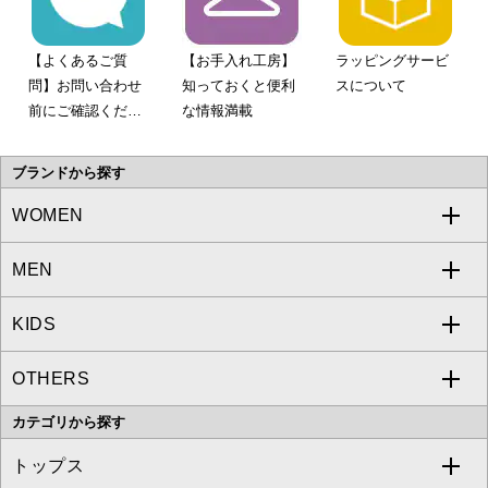
【よくあるご質
【お手入れ工房】
ラッピングサービ
問】お問い合わせ
知っておくと便利
スについて
前にご確認くださ
な情報満載
い。
ブランドから探す
WOMEN
MEN
a.v.v
KIDS
MICHEL KLEIN
a.v.v
OTHERS
MK MICHEL KLEIN
MICHEL KLEIN HOMME
a.v.v
カテゴリから探す
OFUON le MK
MK MICHEL KLEIN HOMME
MK MICHEL KLEIN BAG
トップス
Sybilla
EMILIO ROBBA