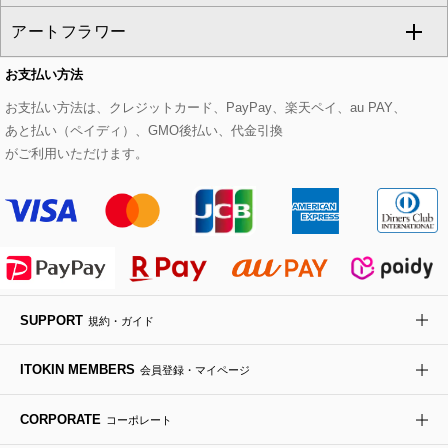
CHRISTIAN AUJARD
アートフラワー
スウェット・ジャージー
セットアップパンツ
チェスターコート
ベルト・サスペンダー
ピアス・イヤリング
トートバッグ
すべてのシューズ
CHRISTIAN AUJARD Lサイズ
お支払い方法
その他のトップス
セットアップスカート
モッズコート
帽子
ブレスレット・バングル
ショルダーバッグ
パンプス
すべてのアートフラワー
eur3
お支払い方法は、クレジットカード、PayPay、楽天ペイ、au PAY、
あと払い（ペイディ）、GMO後払い、代金引換
セットアップワンピース
ステンカラーコート
ヘアアクセサリー
ブローチ・コサージュ
ボストンバッグ
スニーカー
ローズ
Maison de CINQ
がご利用いただけます。
その他のジャケット・スーツ
ノーカラーコート
財布・名刺入れ・ケース
その他のアクセサリー
クラッチバッグ
ブーツ・ブーティー
オーキッド・胡蝶蘭
MK MICHEL KLEIN BAG
ライダースジャケット
ハンカチ・バンダナ
バックパック・リュック
フラットシューズ
カサブランカ・カラー
HIROKO KOSHINO
デニムジャケット
手袋
ボディバッグ・メッセンジャーバッグ
ローファー
ラナンキュラス
re:edition project 165
SUPPORT
規約・ガイド
ダウンジャケット・コート
チャーム・ストラップ
トラベルバッグ
ドレスシューズ
ポプリアレンジ＆フレグランス
HIROKO BIS
ITOKIN MEMBERS
会員登録・マイページ
その他のコート・ブルゾン
ネクタイ
ビジネスバッグ
サンダル・ミュール
グリーン
HIROKO BIS GRANDE
CORPORATE
コーポレート
ポーチ
その他のバッグ
その他のシューズ
その他のアートフラワー