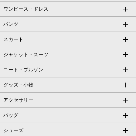
ワンピース・ドレス
すべてのトップス
S sybilla
BUYERS SELECT
パンツ
カットソー・Tシャツ
すべてのワンピース・ドレス
Jocomomola
スカート
ブラウス・シャツ
ワンピース
すべてのパンツ
TARA JARMON
ジャケット・スーツ
ニット・セーター
ドレス
フルレングスパンツ
すべてのスカート
ZAPA
コート・ブルゾン
カーディガン
チュニック
クロップド・半端丈パンツ
ロング・マキシ丈スカート
すべてのジャケット・スーツ
TONEA
グッズ・小物
アンサンブルセット
ジャンパースカート
ガウチョ・ワイドパンツ
ひざ丈スカート
テーラードジャケット
すべてのコート・ブルゾン
al'aise modulation
アクセサリー
ベスト・ジレ
その他のワンピース・ドレス
ハーフ・ショート丈パンツ
ミモレ丈スカート
ノーカラージャケット
トレンチコート
すべてのグッズ・小物
GEORGES RECH
バッグ
パーカー
サロペット・オールインワン
ショート・ミニ丈スカート
セットアップ
ピーコート
マスク
すべてのアクセサリー
GIANNI LO GIUDICE
シューズ
タンクトップ・キャミソール
その他のパンツ
その他のスカート
セットアップジャケット
ダッフルコート
ストール・マフラー・スヌード
ネックレス
すべてのバッグ