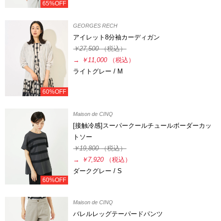
65%OFF
GEORGES RECH
アイレット8分袖カーディガン
￥27,500
（税込）
→
￥11,000
（税込）
ライトグレー / M
60%OFF
Maison de CINQ
[接触冷感]スーパークールチュールボーダーカッ
トソー
￥19,800
（税込）
→
￥7,920
（税込）
ダークグレー / S
60%OFF
Maison de CINQ
バレルレッグテーパードパンツ